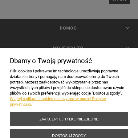
POMOC
MOJE KONTO
Dbamy o Twoją prywatność
PŁATNOŚCI I DOSTAWA
Pliki cookies i pokrewne im technologie umożliwiają poprawne
działanie strony i pomagają nam dostosować ofertę do Twoich
potrzeb. Możesz zaakceptować wykorzystanie przez nas
INFORMACJE
wszystkich tych plików i przejść do sklepu lub dostosować użycie
plików do swoich preferencji, wybierając opcję "Dostosuj zgody".
Więcej o plikach cookies przeczytasz w naszej Polityce
prywatności.
DANE FIRMY
ZAAKCEPTUJ TYLKO NIEZBĘDNE
Copyright 2017-2026 Sakramento.pl
DOSTOSUJ ZGODY