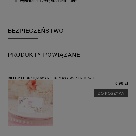
wysokość: 12cm; średnica: 10cm
BEZPIECZEŃSTWO
↓
PRODUKTY POWIĄZANE
BILECIKI PODZIĘKOWANIE RÓŻOWY WÓZEK 10SZT
6,98 zł
DO KOSZYKA