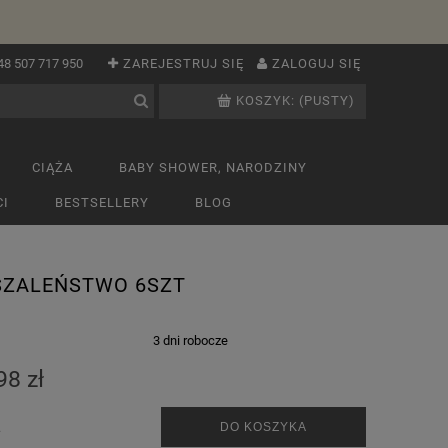
48 507 717 950
ZAREJESTRUJ SIĘ
ZALOGUJ SIĘ
KOSZYK:
(PUSTY)
CIĄŻA
BABY SHOWER, NARODZINY
I
BESTSELLERY
BLOG
SZALEŃSTWO 6SZT
:
3 dni robocze
98 zł
.
DO KOSZYKA