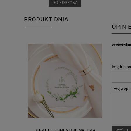
DO KOSZYKA
PRODUKT DNIA
OPINI
Wyświetlane
Imię lub p
Twoja opin
SERWETKI KOMUNIJNE MAJOWA
WYŚLIJ