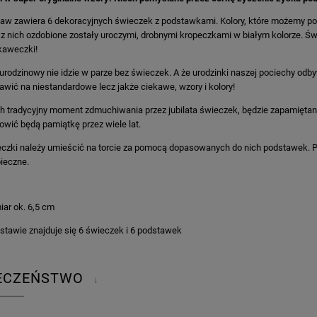
aw zawiera 6 dekoracyjnych świeczek z podstawkami. Kolory, które możemy po
 z nich ozdobione zostały uroczymi, drobnymi kropeczkami w białym kolorze. Ś
kaweczki!
 urodzinowy nie idzie w parze bez świeczek. A że urodzinki naszej pociechy odbywa
awić na niestandardowe lecz jakże ciekawe, wzory i kolory!
h tradycyjny moment zdmuchiwania przez jubilata świeczek, będzie zapamiętany 
owić będą pamiątkę przez wiele lat.
czki należy umieścić na torcie za pomocą dopasowanych do nich podstawek. P
ieczne.
iar ok. 6,5 cm
stawie znajduje się 6 świeczek i 6 podstawek
IECZEŃSTWO
↓