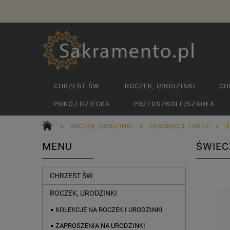
CHRZEST ŚW.
ROCZEK, URODZINKI
CH
POKÓJ DZIECKA
PRZEDSZKOLE/SZKOŁA
»
»
»
ROCZEK, URODZINKI
DEKORACJE TORTU
Ś
MENU
ŚWIEC
CHRZEST ŚW.
ROCZEK, URODZINKI
KOLEKCJE NA ROCZEK I URODZINKI
ZAPROSZENIA NA URODZINKI