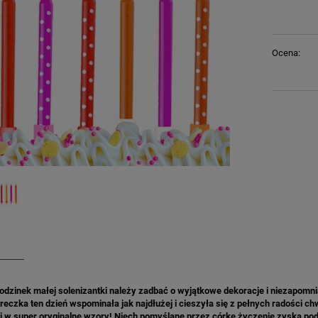
Ocena:
odzinek małej solenizantki należy zadbać o wyjątkowe dekoracje i niezapomni
eczka ten dzień wspominała jak najdłużej i cieszyła się z pełnych radości c
 w super oryginalne wzory! Niech pomyślane przez córkę życzenie zyska po