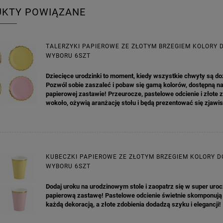
UKTY POWIĄZANE
TALERZYKI PAPIEROWE ZE ZŁOTYM BRZEGIEM KOLORY 
WYBORU 6SZT
Dziecięce urodzinki to moment, kiedy wszystkie chwyty są d
Pozwól sobie zaszaleć i pobaw się gamą kolorów, dostępną n
papierowej zastawie! Przeurocze, pastelowe odcienie i złote 
wokoło, ożywią aranżację stołu i będą prezentować się zjawi
KA PODZIĘKOWANIE ZŁOTA
GIRLANDA BIAŁE PIÓRKA ZE ZŁOTE
ONKA KWADRAT 10SZT
KUBECZKI PAPIEROWE ZE ZŁOTYM BRZEGIEM KOLORY D
WYBORU 6SZT
6,98 zł
4,30 zł
Dodaj uroku na urodzinowym stole i zaopatrz się w super uroc
papierową zastawę! Pastelowe odcienie świetnie skomponują 
na regularna:
9,98 zł
Cena regularna:
7,30 zł
każdą dekoracją, a złote zdobienia dodadzą szyku i elegancji!
jniższa cena:
3,00 zł
Najniższa cena:
7,30 zł