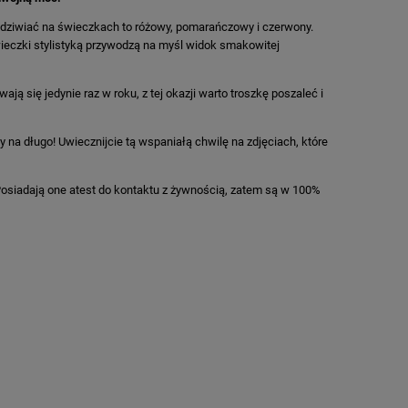
dziwiać na świeczkach to różowy, pomarańczowy i czerwony.
wieczki stylistyką przywodzą na myśl widok smakowitej
ją się jedynie raz w roku, z tej okazji warto troszkę poszaleć i
na długo! Uwiecznijcie tą wspaniałą chwilę na zdjęciach, które
osiadają one atest do kontaktu z żywnością, zatem są w 100%