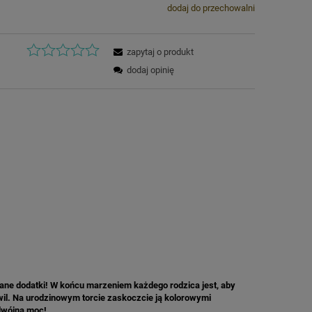
dodaj do przechowalni
zapytaj o produkt
dodaj opinię
ane dodatki! W końcu marzeniem każdego rodzica jest, aby
hwil. Na urodzinowym torcie zaskoczcie ją kolorowymi
dwójną moc!