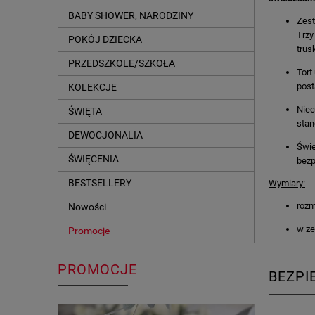
BABY SHOWER, NARODZINY
Zest
Trzy
POKÓJ DZIECKA
trus
PRZEDSZKOLE/SZKOŁA
Tort
post
KOLEKCJE
Niec
ŚWIĘTA
stan
DEWOCJONALIA
Świe
ŚWIĘCENIA
bezp
BESTSELLERY
Wymiary:
rozm
Nowości
w ze
Promocje
PROMOCJE
BEZP