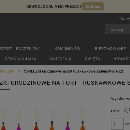
DEWOCJONALIA NA PREZENT
Zobacz
TEL:
+
RZEST I ROCZEK 2W1
KOMUNIA ŚW.
BIERZMOWANIE
DEWOCJONALIA
ŚWIĘCENIA
ŚWIĘTA
NOWOŚC
»
WIECZKI
ŚWIECZKI urodzinowe na tort truskawkowe szaleństwo 6szt
ZKI URODZINOWE NA TORT TRUSKAWKOWE 
Wysyłka w
2,
Cena:
szt