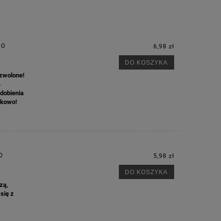
DO
6,98 zł
DO KOSZYKA
ozwolone!
a
zdobienia
skowo!
M
O
5,98 zł
DO KOSZYKA
zą,
się z