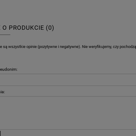
DO KOSZYKA
DO KOSZYKA
E O PRODUKCIE (0)
 są wszystkie opinie (pozytywne i negatywne). Nie weryfikujemy, czy pochodzą o
seudonim:
ia: