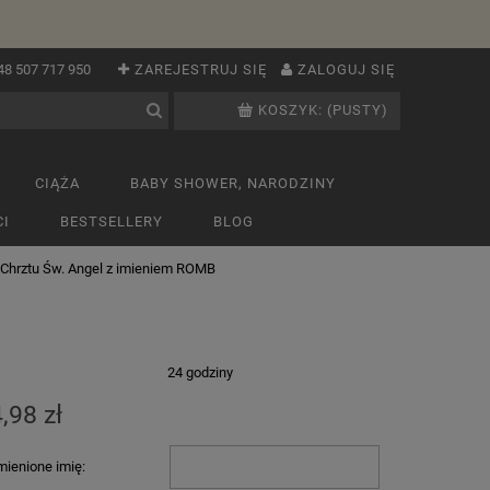
48 507 717 950
ZAREJESTRUJ SIĘ
ZALOGUJ SIĘ
KOSZYK:
(PUSTY)
CIĄŻA
BABY SHOWER, NARODZINY
I
BESTSELLERY
BLOG
 Chrztu Św. Angel z imieniem ROMB
:
24 godziny
,98 zł
ienione imię: