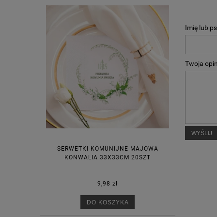
Imię lub p
Twoja opin
WYŚLIJ
SERWETKI KOMUNIJNE MAJOWA
KONWALIA 33X33CM 20SZT
9,98 zł
DO KOSZYKA