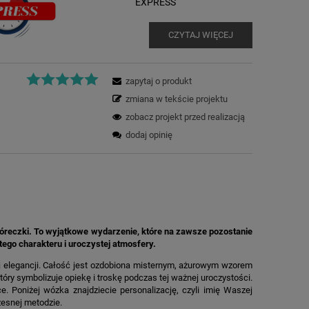
EXPRESS
CZYTAJ WIĘCEJ
zapytaj o produkt
zmiana w tekście projektu
zobacz projekt przed realizacją
dodaj opinię
óreczki. To wyjątkowe wydarzenie, które na zawsze pozostanie
stego charakteru i uroczystej atmosfery.
 jej elegancji. Całość jest ozdobiona misternym, ażurowym wzorem
który symbolizuje opiekę i troskę podczas tej ważnej uroczystości.
e. Poniżej wózka znajdziecie personalizację, czyli imię Waszej
zesnej metodzie.