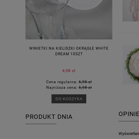
WINIETKI NA KIELISZKI OKRĄGŁE WHITE
PUDEŁECZ
DREAM 10SZT
KOR
4,98 zł
Cena regularna:
6,98 zł
Ce
Najniższa cena:
6,98 zł
Na
DO KOSZYKA
OPINI
PRODUKT DNIA
Wyświetlane