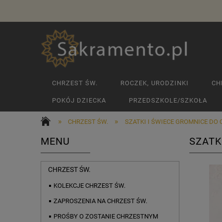
CHRZEST ŚW.
ROCZEK, URODZINKI
CH
POKÓJ DZIECKA
PRZEDSZKOLE/SZKOŁA
»
»
CHRZEST ŚW.
SZATKI I ŚWIECE GROMNICE DO
MENU
SZATK
CHRZEST ŚW.
KOLEKCJE CHRZEST ŚW.
ZAPROSZENIA NA CHRZEST ŚW.
PROŚBY O ZOSTANIE CHRZESTNYM