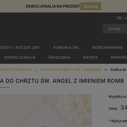
DEWOCJONALIA NA PREZENT
Zobacz
TEL:
+
RZEST I ROCZEK 2W1
KOMUNIA ŚW.
BIERZMOWANIE
DEWOCJONALIA
ŚWIĘCENIA
ŚWIĘTA
NOWOŚC
»
»
 CHRZTU ŚWIĘTEGO
SZATKI DO CHRZTU ŚW. Z IMIENIEM
Szatka do
A DO CHRZTU ŚW. ANGEL Z IMIENIEM ROMB
Wysyłka w
34
Cena:
*
Wpisz odm