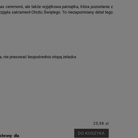
as ceremonii, ale także wyjątkowa pamiątka, która pozostanie z
przyjęła sakrament Chrztu Świętego. To niezapomniany detal tego
nia, nie prasować bezpośrednio stopą żelazka
25,98 zł
DO KOSZYKA
chrony dla