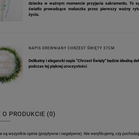
dziecka w ważnym momencie przyjęcia sakramentu. To s
światło prowadzące maluszka przez pierwszy ważny ryt
życiu.
NAPIS DREWNIANY CHRZEST ŚWIĘTY 37CM
KA PODZIĘKOWANIE ZŁOTA
GIRLANDA BIAŁE PIÓRKA ZE ZŁOTE
ONKA KWADRAT 10SZT
Delikatny i elegancki napis "Chrzest Święty" będzie idealną de
podczas tej pięknej uroczystości
6,98 zł
4,30 zł
na regularna:
9,98 zł
Cena regularna:
7,30 zł
jniższa cena:
3,00 zł
Najniższa cena:
7,30 zł
DO KOSZYKA
DO KOSZYKA
E O PRODUKCIE (0)
 są wszystkie opinie (pozytywne i negatywne). Nie weryfikujemy, czy pochodzą o