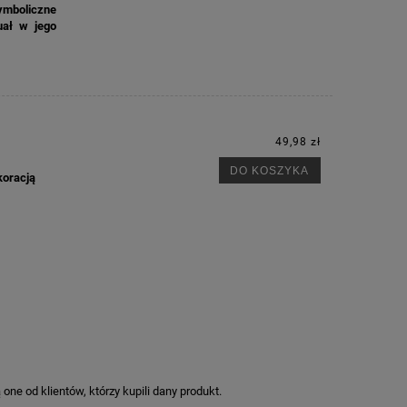
ymboliczne
uał w jego
49,98 zł
M
DO KOSZYKA
koracją
ne od klientów, którzy kupili dany produkt.