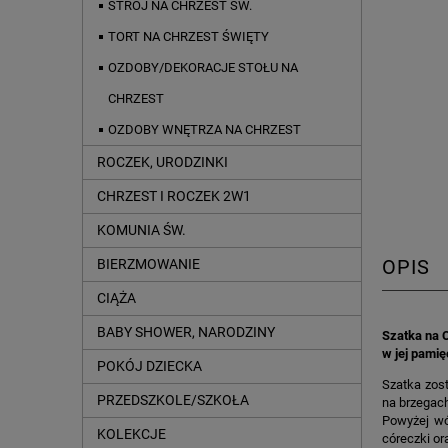
STRÓJ NA CHRZEST ŚW.
TORT NA CHRZEST ŚWIĘTY
OZDOBY/DEKORACJE STOŁU NA
CHRZEST
OZDOBY WNĘTRZA NA CHRZEST
ROCZEK, URODZINKI
CHRZEST I ROCZEK 2W1
KOMUNIA ŚW.
OPIS
BIERZMOWANIE
CIĄŻA
BABY SHOWER, NARODZINY
Szatka na 
w jej pamię
POKÓJ DZIECKA
Szatka zost
PRZEDSZKOLE/SZKOŁA
na brzegach
Powyżej wóz
KOLEKCJE
córeczki or