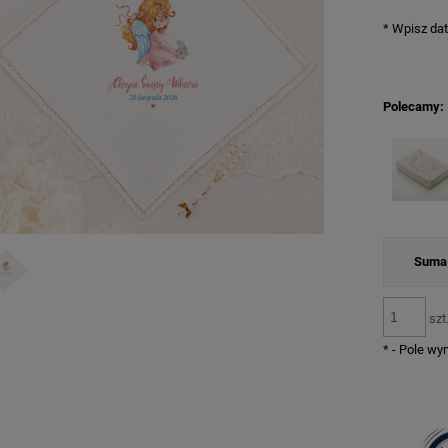
*
Wpisz dat
Polecamy:
Suma 
szt
*
- Pole w