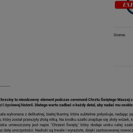
Ocena:
Chrzciny to nieodzowny element podczas ceremonii Chrztu Świętego Waszej c
ci i życiowej historii. Dlatego warto zadbać o każdy detal, aby nadać mu osobi
ała wykonana z delikatnej, białej tkaniny, która subtelnie połyskuje, nadając
, który został przeszyty złotą nitką. Na środku szatki znajduje się złoty wózek, 
ka umieszczony jest napis "Chrzest Święty," który dodaje uroku całej szatc
az datę uroczystości. Nadruki są trwałe i wyraziste, dzięki zastosowanej nowoc