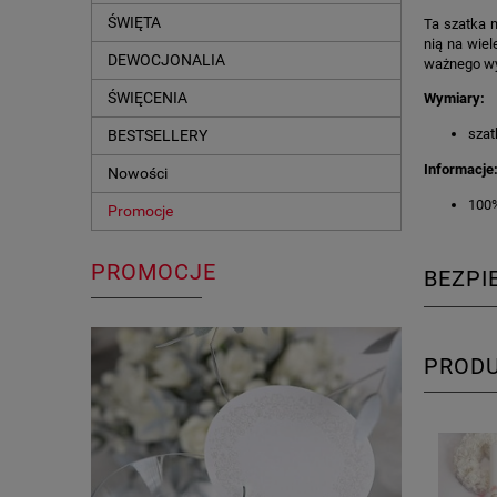
ŚWIĘTA
Ta szatka n
nią na wiel
DEWOCJONALIA
ważnego wyd
ŚWIĘCENIA
Wymiary:
szat
BESTSELLERY
Informacje
Nowości
100%
Promocje
PROMOCJE
BEZP
PROD