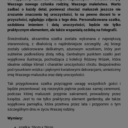
Waszego nowego członka rodziny, Waszego maleństwa. Warto
zadbać o każdy detal, ponieważ chociaż maluszek jeszcze nie
zrozumie znaczenia tej uroczystości, to na pewno doceni to w
przyszłości, oglądając zdjęcia z tego dnia. Personalizowana szatka,
ozdobiona imieniem i datą uroczystości, będzie nie tylko
praktycznym elementem, ale także wspaniałą ozdobą na fotografii.
Śnieżnobiała, aksamitna szatka została wykonana z największą
starannością, z dbałością o najdrobniejsze szczegóły. Jej brzegi
zostały udekorowane delikatnym, ażurowym wzorkiem, który jest
subtelnie podkreślony złotą nitką. Centralnym punktem szatki jest
wyjątkowa ilustracja, pochodząca z kolekcji Różowy Wózek, która
idealnie oddaje klimat i charakter uroczystości chrztu. Bezpośrednio
pod rysunkiem wózka i pięknymi kwiatowymi dekoracjami, umieścimy
imię Waszego maluszka oraz datę uroczystości.
Tak przygotowana szatka przyciągnie uwagę wszystkich gości i
będzie prezentować się niezwykle pięknie podczas samej ceremonii,
podczas której maluszek przyjmie sakrament, prowadzony przez
księdza. Jest to nie tylko praktyczny element garderoby, ale także
wyjątkowa pamiątka, która przetrwa przez lata i przypomni o tym
szczególnym dniu w życiu Waszej rodziny.
Wymiary:
szatka: 26cm x 26cm