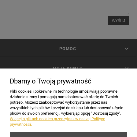
WYŚLIJ
POMOC
MOJE KONTO
Dbamy o Twoją prywatność
PŁATNOŚCI I DOSTAWA
Pliki cookies i pokrewne im technologie umożliwiają poprawne
działanie strony i pomagają nam dostosować ofertę do Twoich
potrzeb. Możesz zaakceptować wykorzystanie przez nas
INFORMACJE
wszystkich tych plików i przejść do sklepu lub dostosować użycie
plików do swoich preferencji, wybierając opcję "Dostosuj zgody".
Więcej o plikach cookies przeczytasz w naszej Polityce
prywatności.
DANE FIRMY