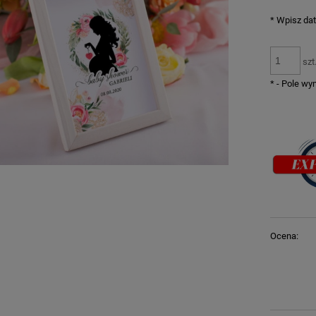
*
Wpisz dat
szt
*
- Pole w
Ocena: