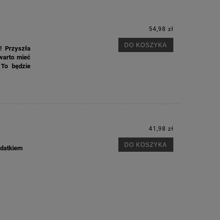
54,98 zł
DO KOSZYKA
! Przyszła
warto mieć
 To będzie
41,98 zł
DO KOSZYKA
odatkiem