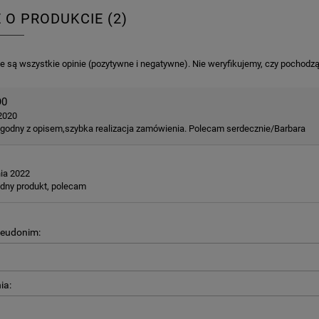
E O PRODUKCIE (2)
KA PODZIĘKOWANIE ZŁOTA
GIRLANDA BIAŁE PIÓRKA ZE ZŁOTE
ONKA KWADRAT 10SZT
 są wszystkie opinie (pozytywne i negatywne). Nie weryfikujemy, czy pochodzą o
6,98 zł
4,30 zł
na regularna:
9,98 zł
Cena regularna:
7,30 zł
O0
jniższa cena:
3,00 zł
Najniższa cena:
7,30 zł
2020
zgodny z opisem,szybka realizacja zamówienia. Polecam serdecznie/Barbara
DO KOSZYKA
DO KOSZYKA
nia 2022
adny produkt, polecam
seudonim:
ia: