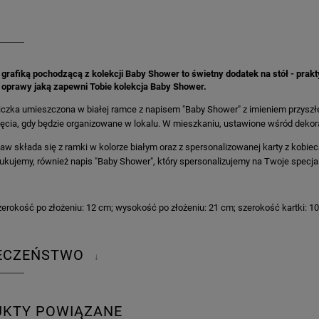
 grafiką pochodzącą z kolekcji Baby Shower to świetny dodatek na stół - prakt
j oprawy jaką zapewni Tobie kolekcja Baby Shower.
iczka umieszczona w białej ramce z napisem "Baby Shower" z imieniem przyszł
jęcia, gdy będzie organizowane w lokalu. W mieszkaniu, ustawione wśród dekora
aw składa się z ramki w kolorze białym oraz z spersonalizowanej karty z kobiecą
ukujemy, również napis "Baby Shower", który spersonalizujemy na Twoje specjal
erokość po złożeniu: 12 cm; wysokość po złożeniu: 21 cm; szerokość kartki: 1
IECZEŃSTWO
↓
UKTY POWIĄZANE