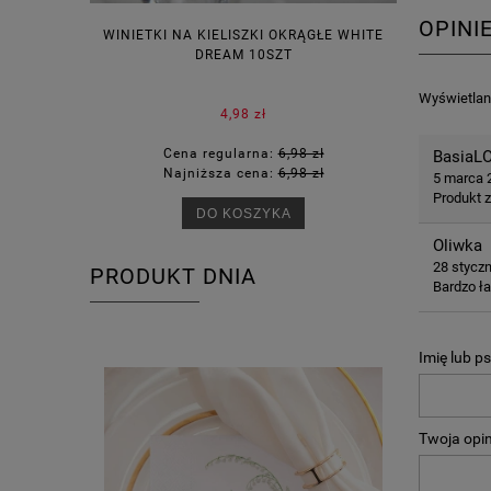
OPINI
WINIETKI NA KIELISZKI OKRĄGŁE WHITE
PUDEŁECZ
DREAM 10SZT
KOR
Wyświetlane
4,98 zł
Cena regularna:
6,98 zł
Ce
BasiaL
Najniższa cena:
6,98 zł
Na
5 marca 
Produkt 
DO KOSZYKA
Oliwka
28 stycz
PRODUKT DNIA
Bardzo ł
Imię lub p
Twoja opin