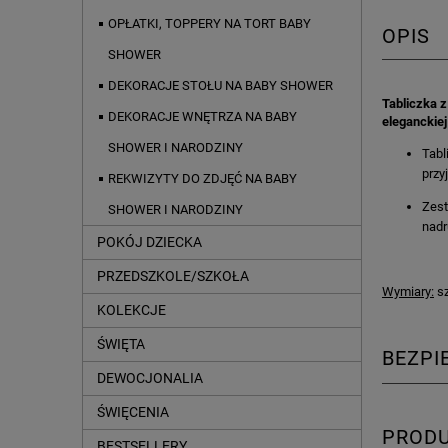
OPŁATKI, TOPPERY NA TORT BABY
OPIS
SHOWER
DEKORACJE STOŁU NA BABY SHOWER
Tabliczka z
DEKORACJE WNĘTRZA NA BABY
eleganckie
SHOWER I NARODZINY
Tabl
przy
REKWIZYTY DO ZDJĘĆ NA BABY
Zest
SHOWER I NARODZINY
nadr
POKÓJ DZIECKA
PRZEDSZKOLE/SZKOŁA
Wymiary:
sz
KOLEKCJE
ŚWIĘTA
BEZP
DEWOCJONALIA
ŚWIĘCENIA
PROD
BESTSELLERY