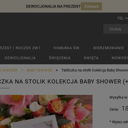
DEWOCJONALIA NA PREZENT
Zobacz
TEL:
+
RZEST I ROCZEK 2W1
KOMUNIA ŚW.
BIERZMOWANIE
DEWOCJONALIA
ŚWIĘCENIA
ŚWIĘTA
NOWOŚC
»
»
BY SHOWER
BABY SHOWER
Tabliczka na stolik kolekcja Baby Shower
CZKA NA STOLIK KOLEKCJA BABY SHOWER (
Wysyłka w
18
Cena:
*
Wpisz odm