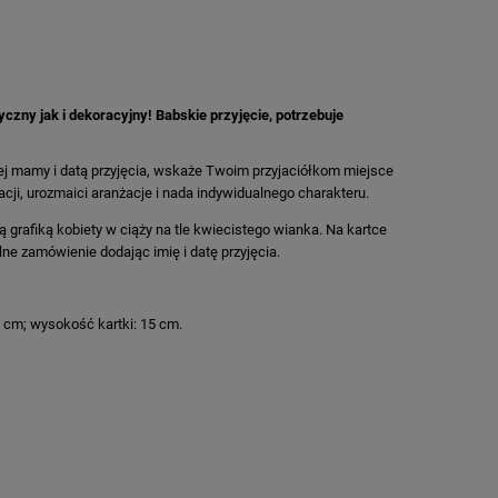
yczny jak i dekoracyjny! Babskie przyjęcie, potrzebuje
ej mamy i datą przyjęcia, wskaże Twoim przyjaciółkom miejsce
cji, urozmaici aranżacje i nada indywidualnego charakteru.
 grafiką kobiety w ciąży na tle kwiecistego wianka. Na kartce
ne zamówienie dodając imię i datę przyjęcia.
0 cm; wysokość kartki: 15 cm.