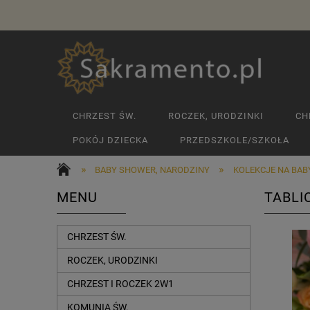
CHRZEST ŚW.
ROCZEK, URODZINKI
CH
POKÓJ DZIECKA
PRZEDSZKOLE/SZKOŁA
»
»
BABY SHOWER, NARODZINY
KOLEKCJE NA BA
MENU
TABLI
CHRZEST ŚW.
ROCZEK, URODZINKI
CHRZEST I ROCZEK 2W1
KOMUNIA ŚW.