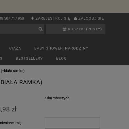
48 507 717 950
ZAREJESTRUJ SIĘ
ZALOGUJ SIĘ
KOSZYK:
(PUSTY)
CIĄŻA
BABY SHOWER, NARODZINY
I
BESTSELLERY
BLOG
 (+biała ramka)
+BIAŁA RAMKA)
:
7 dni roboczych
,98 zł
ienione imię: