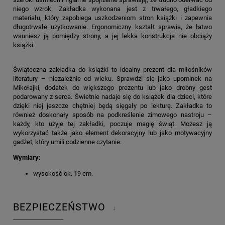
niego wzrok. Zakładka wykonana jest z trwałego, gładkiego
materiału, który zapobiega uszkodzeniom stron książki i zapewnia
długotrwałe użytkowanie. Ergonomiczny kształt sprawia, że łatwo
wsuniesz ją pomiędzy strony, a jej lekka konstrukcja nie obciąży
książki.
Świąteczna zakładka do książki to idealny prezent dla miłośników
literatury – niezależnie od wieku. Sprawdzi się jako upominek na
Mikołajki, dodatek do większego prezentu lub jako drobny gest
podarowany z serca. Świetnie nadaje się do książek dla dzieci, które
dzięki niej jeszcze chętniej będą sięgały po lekturę. Zakładka to
również doskonały sposób na podkreślenie zimowego nastroju –
każdy, kto użyje tej zakładki, poczuje magię świąt. Możesz ją
wykorzystać także jako element dekoracyjny lub jako motywacyjny
gadżet, który umili codzienne czytanie.
Wymiary:
wysokość ok. 19 cm.
BEZPIECZEŃSTWO
↓