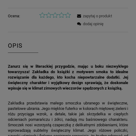
Ocena:
zapytaj o produkt
dodaj opinię
OPIS
Zanurz się w literackiej przygodzie, mając u boku niezwykłego
towarzysza! Zakładka do książki z motywem smoka to idealne
rozwiązanie dla każdego, kto kocha niepowtarzalne dodatki. Jej
świąteczny charakter i wyjątkowy design sprawiają, że doskonale
wpisuje się w klimat zimowych wieczorów spędzonych z książką.
Zakładka przedstawia małego smoczka ubranego w świąteczne,
pastelowe ubrania. Jego miękkie futerko w kolorach miętowej zieleni i
różu przyciąga wzrok, a detale, takie jak skrzydełka w ciepłych
odcieniach pomarańczu i żółci, nadają mu baśniowego charakteru.
Smoczek nosi wzorzystą czapeczkę z delikatnymi zdobieniami, które
wprowadzają subtelny świąteczny klimat. Jego różowe policzki,
szeroki uśmiech i figlarne spojrzenie sprawiają, że trudno oderwać od