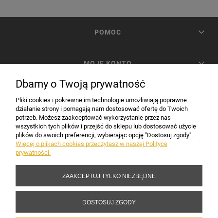
POMOC
MOJE KONTO
Dbamy o Twoją prywatność
PŁATNOŚCI I DOSTAWA
Pliki cookies i pokrewne im technologie umożliwiają poprawne
działanie strony i pomagają nam dostosować ofertę do Twoich
potrzeb. Możesz zaakceptować wykorzystanie przez nas
INFORMACJE
wszystkich tych plików i przejść do sklepu lub dostosować użycie
plików do swoich preferencji, wybierając opcję "Dostosuj zgody".
Więcej o plikach cookies przeczytasz w naszej Polityce
prywatności.
DANE FIRMY
ZAAKCEPTUJ TYLKO NIEZBĘDNE
Copyright 2017-2026 Sakramento.pl
DOSTOSUJ ZGODY