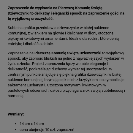
Zaproszenie do wypisania na Pierwszą Komunię Świętą
Dziewczynki to delikatny i elegancki sposób na zaproszenie gości na
tę wyjątkową uroczystość.
Subtelna grafika przedstawia dziewczynkę w białej sukience
komunijnej, z wiankiem na głowie i kielichem w dłoni, otoczoną
pięknymi kwiatowymi ornamentami. Idealne dla rodzin, które cenią
estetykę i dbałość o detale.
Zaproszenie na
Pierwszą Komunię Świętą Dziewczynki
to wyjątkowy
sposób, aby zaprosić bliskich na jedno z najważniejszych wydarzeń w
życiu dziecka. Projekt zaproszenia łączy w sobie elegancję i
delikatność, podkreślając duchowy wymiar tej uroczystości. W
centralnym punkcie znajduje się piękna grafika dziewczynki w białej
sukience komunijnej, trzymającej kielich z krzyżykiem, co symbolizuje
sakrament Eucharystii. Otoczona motywami kwiatowymi w
pastelowych odcieniach, całość przyciąga wzrok swoją subtelnością i
harmonią.
Wymiary:
14 cm x 14 cm
cena obejmuje 10 szt. zaproszeń