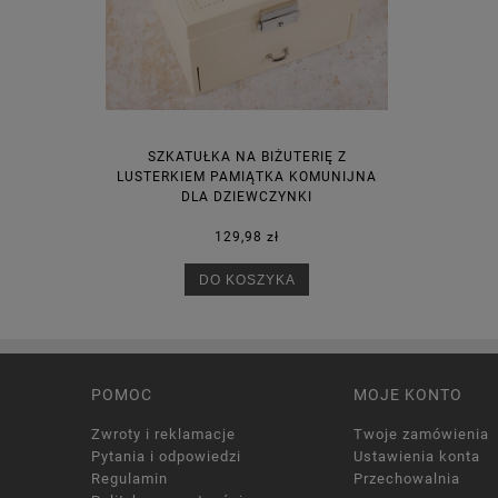
SZKATUŁKA NA BIŻUTERIĘ Z
LUSTERKIEM PAMIĄTKA KOMUNIJNA
DLA DZIEWCZYNKI
129,98 zł
DO KOSZYKA
POMOC
MOJE KONTO
Zwroty i reklamacje
Twoje zamówienia
Pytania i odpowiedzi
Ustawienia konta
Regulamin
Przechowalnia