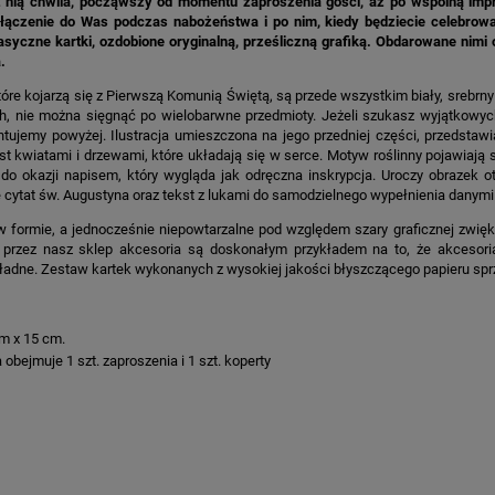
 nią chwila, począwszy od momentu zaproszenia gości, aż po wspólną impr
łączenie do Was podczas nabożeństwa i po nim, kiedy będziecie celebrow
asyczne kartki, ozdobione oryginalną, prześliczną grafiką. Obdarowane nimi 
.
tóre kojarzą się z Pierwszą Komunią Świętą, są przede wszystkim biały, srebrny 
h, nie można sięgnąć po wielobarwne przedmioty. Jeżeli szukasz wyjątkowych
entujemy powyżej. Ilustracja umieszczona na jego przedniej części, przedst
st kwiatami i drzewami, które układają się w serce. Motyw roślinny pojawiają s
do okazji napisem, który wygląda jak odręczna inskrypcja. Uroczy obrazek 
ę cytat św. Augustyna oraz tekst z lukami do samodzielnego wypełnienia danymi
w formie, a jednocześnie niepowtarzalne pod względem szary graficznej zwi
przez nasz sklep akcesoria są doskonałym przykładem na to, że akcesoria
 ładne. Zestaw kartek wykonanych z wysokiej jakości błyszczącego papieru sp
m x 15 cm.
 obejmuje 1 szt. zaproszenia i 1 szt. koperty
KA PODZIĘKOWANIE ZŁOTA
GIRLANDA BIAŁE PIÓRKA ZE ZŁOTE
ONKA KWADRAT 10SZT
6,98 zł
4,30 zł