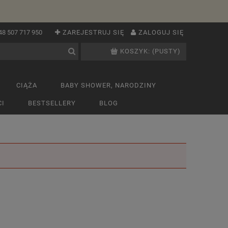
48 507 717 950
ZAREJESTRUJ SIĘ
ZALOGUJ SIĘ
KOSZYK:
(PUSTY)
CIĄŻA
BABY SHOWER, NARODZINY
I
BESTSELLERY
BLOG