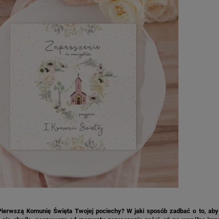
Pierwszą Komunię Święta Twojej pociechy? W jaki sposób zadbać o to, aby