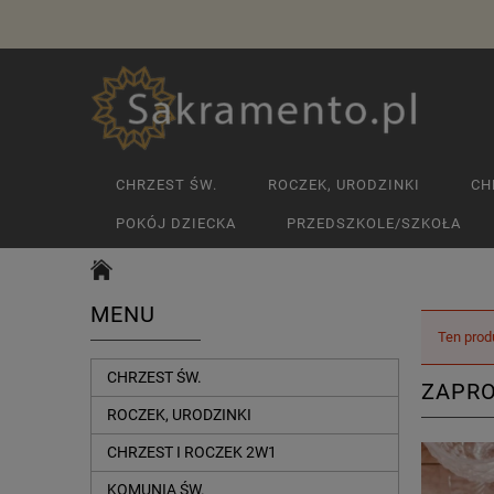
CHRZEST ŚW.
ROCZEK, URODZINKI
CH
POKÓJ DZIECKA
PRZEDSZKOLE/SZKOŁA
MENU
Ten prod
CHRZEST ŚW.
ZAPRO
ROCZEK, URODZINKI
CHRZEST I ROCZEK 2W1
KOMUNIA ŚW.