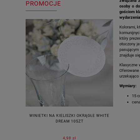
związana z
PROMOCJE
osoby o do
gościom kl
wydarzenia
Kolorami, k
komunijnyc
który prez
otoczony je
pasującym 
znajduje si
Klasyczne 
Oferowane 
urzekająco
Wymiary:
15 c
cena
WINIETKI NA KIELISZKI OKRĄGŁE WHITE
PUDEŁECZ
DREAM 10SZT
KOR
4,98 zł