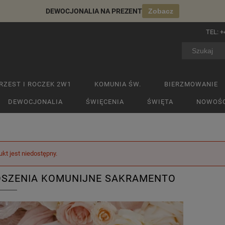
DEWOCJONALIA NA PREZENT
Zobacz
TEL:
+
RZEST I ROCZEK 2W1
KOMUNIA ŚW.
BIERZMOWANIE
DEWOCJONALIA
ŚWIĘCENIA
ŚWIĘTA
NOWOŚC
ukt jest niedostępny.
SZENIA KOMUNIJNE SAKRAMENTO