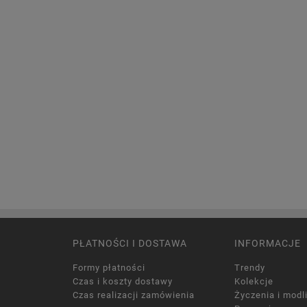
PŁATNOŚCI I DOSTAWA
INFORMACJE
Formy płatności
Trendy
Czas i koszty dostawy
Kolekcje
Czas realizacji zamówienia
Życzenia i modl