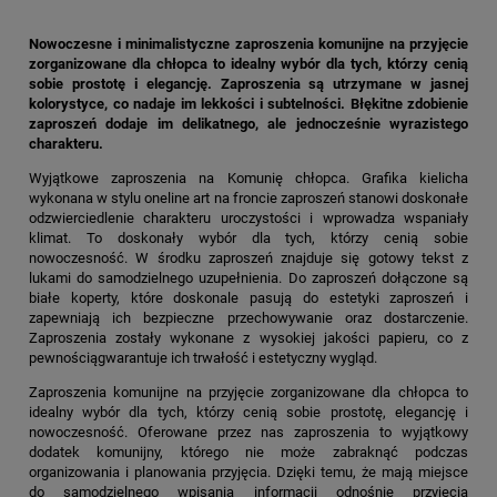
Nowoczesne i minimalistyczne zaproszenia komunijne na przyjęcie
zorganizowane dla chłopca to idealny wybór dla tych, którzy cenią
sobie prostotę i elegancję. Zaproszenia są utrzymane w jasnej
kolorystyce, co nadaje im lekkości i subtelności. Błękitne zdobienie
zaproszeń dodaje im delikatnego, ale jednocześnie wyrazistego
charakteru.
Wyjątkowe zaproszenia na Komunię chłopca. Grafika kielicha
wykonana w stylu oneline art na froncie zaproszeń stanowi doskonałe
odzwierciedlenie charakteru uroczystości i wprowadza wspaniały
klimat. To doskonały wybór dla tych, którzy cenią sobie
nowoczesność. W środku zaproszeń znajduje się gotowy tekst z
lukami do samodzielnego uzupełnienia. Do zaproszeń dołączone są
białe koperty, które doskonale pasują do estetyki zaproszeń i
zapewniają ich bezpieczne przechowywanie oraz dostarczenie.
Zaproszenia zostały wykonane z wysokiej jakości papieru, co z
pewnościągwarantuje ich trwałość i estetyczny wygląd.
Zaproszenia komunijne na przyjęcie zorganizowane dla chłopca to
idealny wybór dla tych, którzy cenią sobie prostotę, elegancję i
nowoczesność. Oferowane przez nas zaproszenia to wyjątkowy
dodatek komunijny, którego nie może zabraknąć podczas
organizowania i planowania przyjęcia. Dzięki temu, że mają miejsce
do samodzielnego wpisania informacji odnośnie przyjęcia