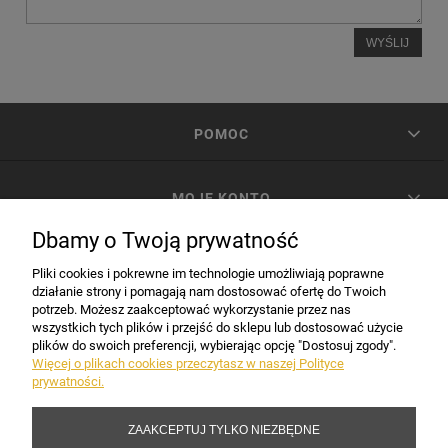
WYŚLIJ
POMOC
MOJE KONTO
Dbamy o Twoją prywatność
PŁATNOŚCI I DOSTAWA
Pliki cookies i pokrewne im technologie umożliwiają poprawne
działanie strony i pomagają nam dostosować ofertę do Twoich
potrzeb. Możesz zaakceptować wykorzystanie przez nas
INFORMACJE
wszystkich tych plików i przejść do sklepu lub dostosować użycie
plików do swoich preferencji, wybierając opcję "Dostosuj zgody".
Więcej o plikach cookies przeczytasz w naszej Polityce
prywatności.
DANE FIRMY
ZAAKCEPTUJ TYLKO NIEZBĘDNE