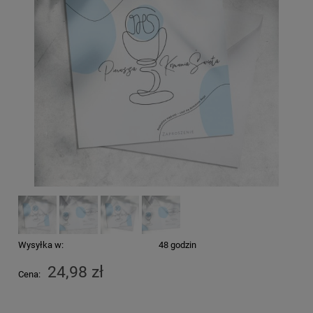
Wysyłka w:
48 godzin
24,98 zł
Cena: