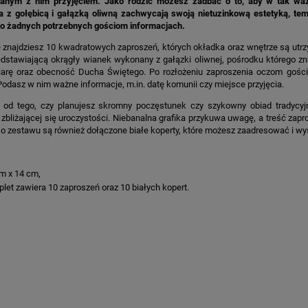
anym z nim przyjęciem. Jako rodzic możesz zadbać o to, aby w tak waż
a z gołębicą i gałązką oliwną zachwycają swoją nietuzinkową estetyką, t
o żadnych potrzebnych gościom informacjach.
 znajdziesz 10 kwadratowych zaproszeń, których okładka oraz wnętrze są utr
edstawiającą okrągły wianek wykonany z gałązki oliwnej, pośrodku którego zna
iarę oraz obecność Ducha Świętego. Po rozłożeniu zaproszenia oczom gości u
Podasz w nim ważne informacje, m.in. datę komunii czy miejsce przyjęcia.
e od tego, czy planujesz skromny poczęstunek czy szykowny obiad tradycyj
o zbliżającej się uroczystości. Niebanalna grafika przykuwa uwagę, a treść za
Do zestawu są również dołączone białe koperty, które możesz zaadresować i wy
m x 14 cm,
let zawiera 10 zaproszeń oraz 10 białych kopert.
KA PODZIĘKOWANIE ZŁOTA
GIRLANDA BIAŁE PIÓRKA ZE ZŁOTE
ONKA KWADRAT 10SZT
6,98 zł
4,30 zł