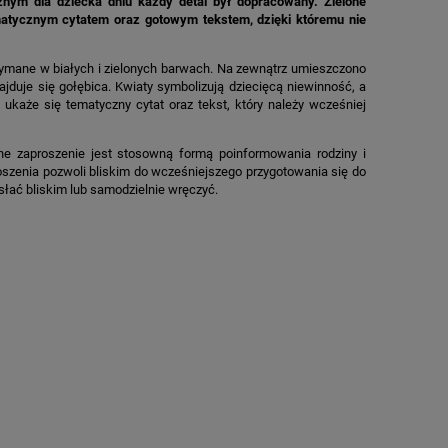
nym dla dziecka dniu każdy detal był dopracowany. Zielone
ematycznym cytatem oraz gotowym tekstem, dzięki któremu nie
zymane w białych i zielonych barwach. Na zewnątrz umieszczono
jduje się gołębica. Kwiaty symbolizują dziecięcą niewinność, a
każe się tematyczny cytat oraz tekst, który należy wcześniej
ne zaproszenie jest stosowną formą poinformowania rodziny i
proszenia pozwoli bliskim do wcześniejszego przygotowania się do
słać bliskim lub samodzielnie wręczyć.
M