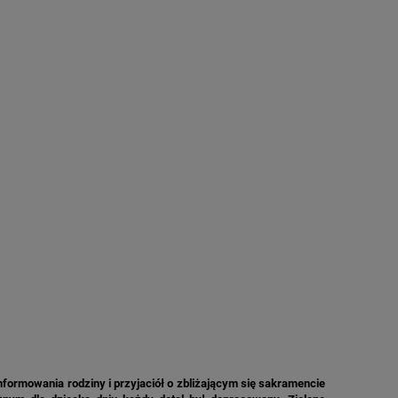
nformowania rodziny i przyjaciół o zbliżającym się sakramencie