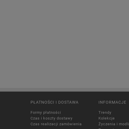
PŁATNOŚCI I DOSTAWA
INFORMACJE
Formy płatności
Trendy
Czas i koszty dostawy
Kolekcje
Czas realizacji zamówienia
Życzenia i modl