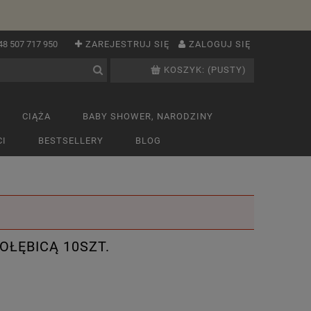
48 507 717 950
ZAREJESTRUJ SIĘ
ZALOGUJ SIĘ
KOSZYK:
(PUSTY)
CIĄŻA
BABY SHOWER, NARODZINY
I
BESTSELLERY
BLOG
OŁĘBICĄ 10SZT.