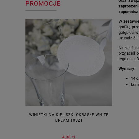
oraz związ
PROMOCJE
zaproszeni
zapomnisz 
W zestawie
grafikę prz
gołębica w
uzupełnić. 
Niezależni
przyjaciół 
tego dnia. 
Wymiary:
14 c
komp
WINIETKI NA KIELISZKI OKRĄGŁE WHITE
PUDEŁECZ
DREAM 10SZT
KOR
4,98 zł