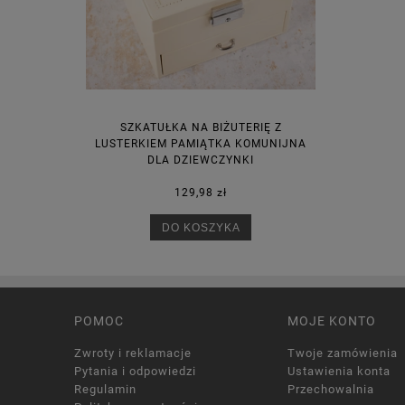
SZKATUŁKA NA BIŻUTERIĘ Z
LUSTERKIEM PAMIĄTKA KOMUNIJNA
DLA DZIEWCZYNKI
129,98 zł
DO KOSZYKA
POMOC
MOJE KONTO
Zwroty i reklamacje
Twoje zamówienia
Pytania i odpowiedzi
Ustawienia konta
Regulamin
Przechowalnia