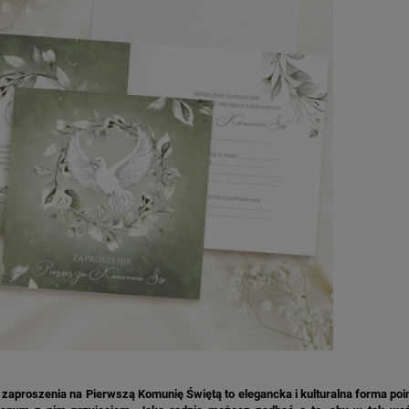
zaproszenia na Pierwszą Komunię Świętą to elegancka i kulturalna forma poi