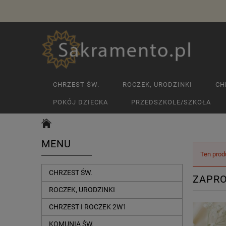
CHRZEST ŚW.
ROCZEK, URODZINKI
CH
POKÓJ DZIECKA
PRZEDSZKOLE/SZKOŁA
MENU
Ten prod
CHRZEST ŚW.
ZAPRO
ROCZEK, URODZINKI
CHRZEST I ROCZEK 2W1
KOMUNIA ŚW.