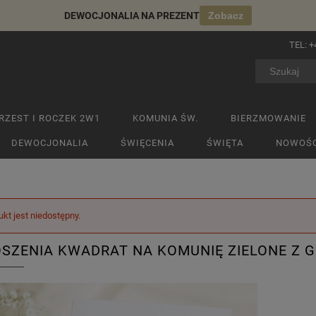
DEWOCJONALIA NA PREZENT
Zobacz
TEL:
+
RZEST I ROCZEK 2W1
KOMUNIA ŚW.
BIERZMOWANIE
DEWOCJONALIA
ŚWIĘCENIA
ŚWIĘTA
NOWOŚC
ukt jest niedostępny.
SZENIA KWADRAT NA KOMUNIĘ ZIELONE Z G