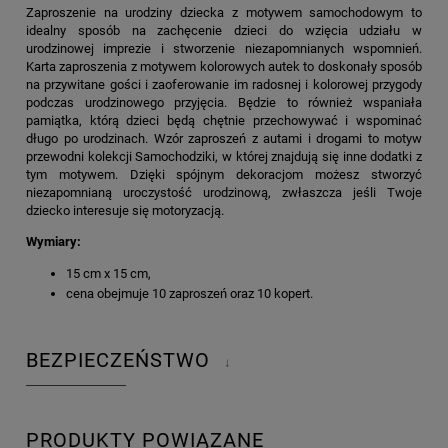
Zaproszenie na urodziny dziecka z motywem samochodowym to
idealny sposób na zachęcenie dzieci do wzięcia udziału w
urodzinowej imprezie i stworzenie niezapomnianych wspomnień.
Karta zaproszenia z motywem kolorowych autek to doskonały sposób
na przywitane gości i zaoferowanie im radosnej i kolorowej przygody
podczas urodzinowego przyjęcia. Będzie to również wspaniała
pamiątka, którą dzieci będą chętnie przechowywać i wspominać
długo po urodzinach. Wzór zaproszeń z autami i drogami to motyw
przewodni kolekcji Samochodziki, w której znajdują się inne dodatki z
tym motywem. Dzięki spójnym dekoracjom możesz stworzyć
niezapomnianą uroczystość urodzinową, zwłaszcza jeśli Twoje
dziecko interesuje się motoryzacją.
Wymiary:
15 cm x 15 cm,
cena obejmuje 10 zaproszeń oraz 10 kopert.
BEZPIECZEŃSTWO
↓
PRODUKTY POWIĄZANE