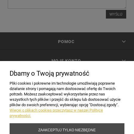
WYŚLIJ
POMOC
MOJE KONTO
Dbamy o Twoją prywatność
PŁATNOŚCI I DOSTAWA
Pliki cookies i pokrewne im technologie umożliwiają poprawne
działanie strony i pomagają nam dostosować ofertę do Twoich
potrzeb. Możesz zaakceptować wykorzystanie przez nas
INFORMACJE
wszystkich tych plików i przejść do sklepu lub dostosować użycie
plików do swoich preferencji, wybierając opcję "Dostosuj zgody".
Więcej o plikach cookies przeczytasz w naszej Polityce
prywatności.
DANE FIRMY
ZAAKCEPTUJ TYLKO NIEZBĘDNE