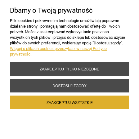
Dbamy o Twoją prywatność
PŁATNOŚCI I DOSTAWA
Pliki cookies i pokrewne im technologie umożliwiają poprawne
działanie strony i pomagają nam dostosować ofertę do Twoich
potrzeb. Możesz zaakceptować wykorzystanie przez nas
INFORMACJE
wszystkich tych plików i przejść do sklepu lub dostosować użycie
plików do swoich preferencji, wybierając opcję "Dostosuj zgody".
Więcej o plikach cookies przeczytasz w naszej Polityce
prywatności.
DANE FIRMY
ZAAKCEPTUJ TYLKO NIEZBĘDNE
Copyright 2017-2026 Sakramento.pl
DOSTOSUJ ZGODY
ZAAKCEPTUJ WSZYSTKIE
POKAŻ PEŁNĄ WERSJĘ STRONY
Sklep internetowy Shoper Premium