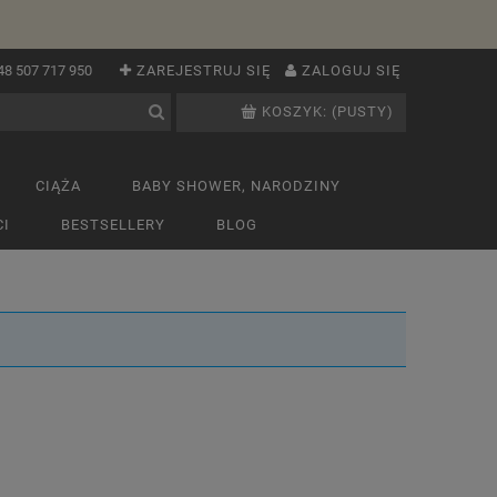
48 507 717 950
ZAREJESTRUJ SIĘ
ZALOGUJ SIĘ
KOSZYK:
(PUSTY)
CIĄŻA
BABY SHOWER, NARODZINY
I
BESTSELLERY
BLOG