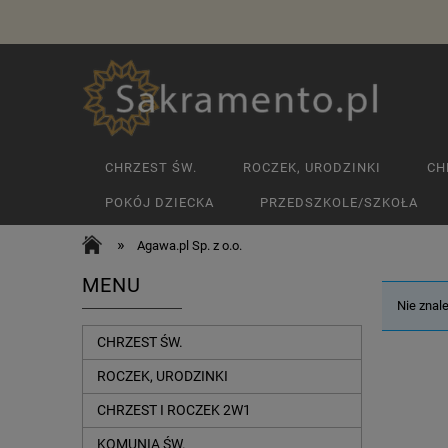
CHRZEST ŚW.
ROCZEK, URODZINKI
CH
POKÓJ DZIECKA
PRZEDSZKOLE/SZKOŁA
»
Agawa.pl Sp. z o.o.
MENU
Nie znal
CHRZEST ŚW.
ROCZEK, URODZINKI
CHRZEST I ROCZEK 2W1
KOMUNIA ŚW.