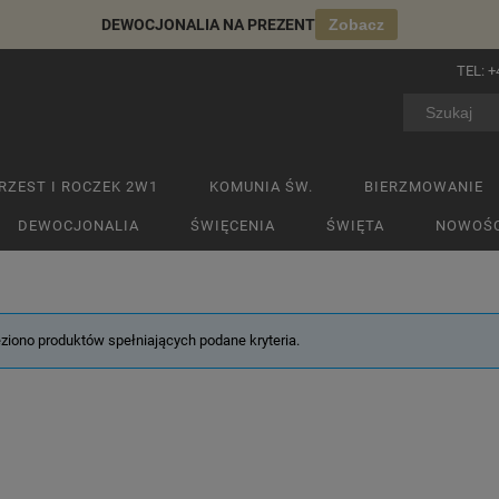
DEWOCJONALIA NA PREZENT
Zobacz
TEL:
+
RZEST I ROCZEK 2W1
KOMUNIA ŚW.
BIERZMOWANIE
DEWOCJONALIA
ŚWIĘCENIA
ŚWIĘTA
NOWOŚC
eziono produktów spełniających podane kryteria.