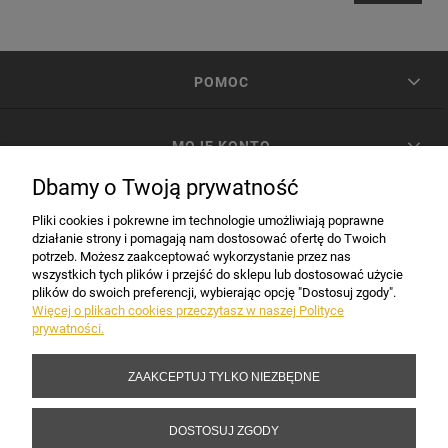
POMOC
MOJE KONTO
Dbamy o Twoją prywatność
PŁATNOŚCI I DOSTAWA
Pliki cookies i pokrewne im technologie umożliwiają poprawne
działanie strony i pomagają nam dostosować ofertę do Twoich
potrzeb. Możesz zaakceptować wykorzystanie przez nas
INFORMACJE
wszystkich tych plików i przejść do sklepu lub dostosować użycie
plików do swoich preferencji, wybierając opcję "Dostosuj zgody".
Więcej o plikach cookies przeczytasz w naszej Polityce
prywatności.
DANE FIRMY
ZAAKCEPTUJ TYLKO NIEZBĘDNE
Copyright 2017-2026 Sakramento.pl
DOSTOSUJ ZGODY