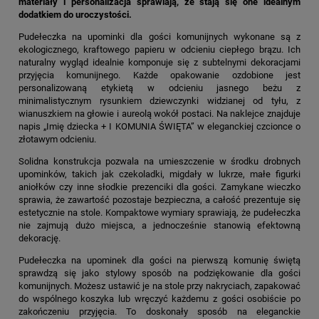
materiały i personalizacja sprawiają, że stają się one idealnym
dodatkiem do uroczystości.
Pudełeczka na upominki dla gości komunijnych wykonane są z
ekologicznego, kraftowego papieru w odcieniu ciepłego brązu. Ich
naturalny wygląd idealnie komponuje się z subtelnymi dekoracjami
przyjęcia komunijnego. Każde opakowanie ozdobione jest
personalizowaną etykietą w odcieniu jasnego beżu z
minimalistycznym rysunkiem dziewczynki widzianej od tyłu, z
wianuszkiem na głowie i aureolą wokół postaci. Na naklejce znajduje
napis „Imię dziecka + I KOMUNIA ŚWIĘTA” w eleganckiej czcionce o
złotawym odcieniu.
Solidna konstrukcja pozwala na umieszczenie w środku drobnych
upominków, takich jak czekoladki, migdały w lukrze, małe figurki
aniołków czy inne słodkie prezenciki dla gości. Zamykane wieczko
sprawia, że zawartość pozostaje bezpieczna, a całość prezentuje się
estetycznie na stole. Kompaktowe wymiary sprawiają, że pudełeczka
nie zajmują dużo miejsca, a jednocześnie stanowią efektowną
dekorację.
Pudełeczka na upominek dla gości na pierwszą komunię świętą
sprawdzą się jako stylowy sposób na podziękowanie dla gości
komunijnych. Możesz ustawić je na stole przy nakryciach, zapakować
do wspólnego koszyka lub wręczyć każdemu z gości osobiście po
zakończeniu przyjęcia. To doskonały sposób na eleganckie