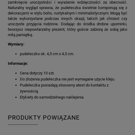
zamknięcie uroczystości i wyrażenie wdzięczności za obecność.
Naturalny wygląd sprawia, że pudełeczka świetnie komponują się z
dekoracjami w stylu boho, rustykalnym i minimalistycznym. Mogą być
także wykorzystane podczas innych okazji, takich jak chrzest czy
uroczyste przyjęcia rodzinne. Dodając do środka drobne upominki,
tworzysz niepowtarzalny prezent, który goście zabiorą ze sobą jako
miłą pamiątkę.
Wymiary:
pudełeczko ok. 4,5 cm x 4,5 cm.
Informacje:
Cena dotyczy 10 szt.
Do złożenia pudełeczka nie jest wymagane użycie kleju.
Pudełeczka posiadają stosowny atest do kontaktu z
żywnością.
Etykiety do samodzielnego naklejenia.
PRODUKTY POWIĄZANE