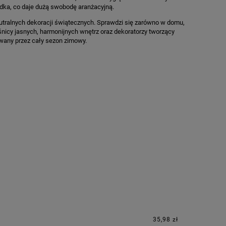
zdka, co daje dużą swobodę aranżacyjną.
utralnych dekoracji świątecznych. Sprawdzi się zarówno w domu,
śnicy jasnych, harmonijnych wnętrz oraz dekoratorzy tworzący
owany przez cały sezon zimowy.
35,98 zł