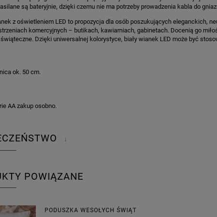
asilane są bateryjnie, dzięki czemu nie ma potrzeby prowadzenia kabla do gnia
ek z oświetleniem LED to propozycja dla osób poszukujących eleganckich, ne
estrzeniach komercyjnych – butikach, kawiarniach, gabinetach. Docenią go miło
świąteczne. Dzięki uniwersalnej kolorystyce, biały wianek LED może być stos
nica ok. 50 cm.
rie AA zakup osobno.
IECZEŃSTWO
↓
UKTY POWIĄZANE
PODUSZKA WESOŁYCH ŚWIĄT