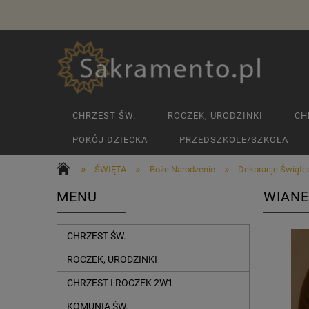
CHRZEST ŚW.
ROCZEK, URODZINKI
CH
POKÓJ DZIECKA
PRZEDSZKOLE/SZKOŁA
»
»
»
ŚWIĘTA
Boże Narodzenie
Dekoracje Świąte
MENU
WIANE
CHRZEST ŚW.
ROCZEK, URODZINKI
CHRZEST I ROCZEK 2W1
KOMUNIA ŚW.