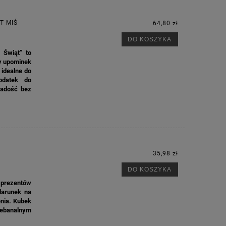
T MIŚ
64,80 zł
DO KOSZYKA
 Świąt” to
ny upominek
 idealne do
odatek do
radość bez
35,98 zł
DO KOSZYKA
 prezentów
darunek na
enia. Kubek
iebanalnym