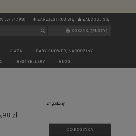
48 507 717 950
ZAREJESTRUJ SIĘ
ZALOGUJ SIĘ
KOSZYK:
(PUSTY)
CIĄŻA
BABY SHOWER, NARODZINY
I
BESTSELLERY
BLOG
:
24 godziny
,98 zł
.
DO KOSZYKA