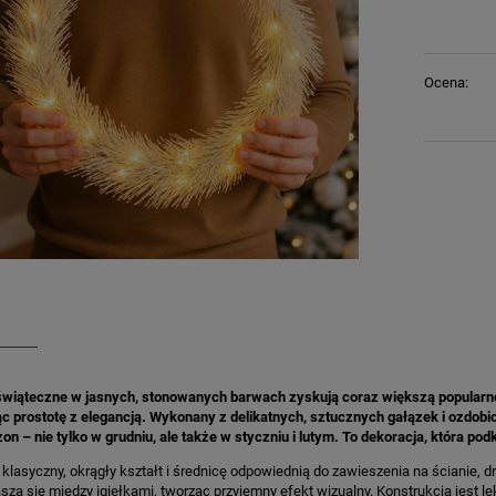
Ocena:
świąteczne w jasnych, stonowanych barwach zyskują coraz większą popularno
ąc prostotę z elegancją. Wykonany z delikatnych, sztucznych gałązek i ozdob
n – nie tylko w grudniu, ale także w styczniu i lutym. To dekoracja, która 
klasyczny, okrągły kształt i średnicę odpowiednią do zawieszenia na ścianie, d
asza się między igiełkami, tworząc przyjemny efekt wizualny. Konstrukcja jest l