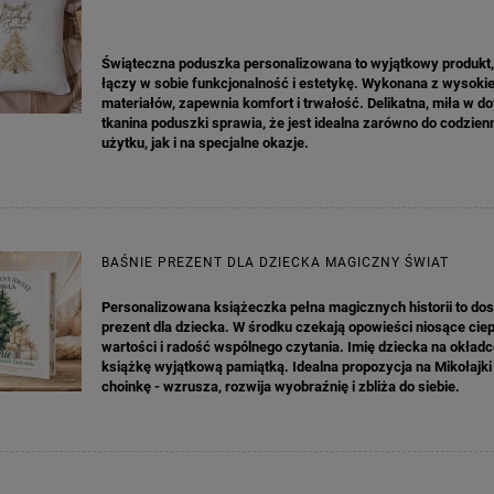
Świąteczna poduszka personalizowana to wyjątkowy produkt,
łączy w sobie funkcjonalność i estetykę. Wykonana z wysokie
materiałów, zapewnia komfort i trwałość. Delikatna, miła w d
tkanina poduszki sprawia, że jest idealna zarówno do codzie
użytku, jak i na specjalne okazje.
BAŚNIE PREZENT DLA DZIECKA MAGICZNY ŚWIAT
Personalizowana książeczka pełna magicznych historii to do
prezent dla dziecka. W środku czekają opowieści niosące ciep
wartości i radość wspólnego czytania. Imię dziecka na okładc
KA PODZIĘKOWANIE ZŁOTA
GIRLANDA BIAŁE PIÓRKA ZE ZŁOTE
książkę wyjątkową pamiątką. Idealna propozycja na Mikołajki
ONKA KWADRAT 10SZT
choinkę - wzrusza, rozwija wyobraźnię i zbliża do siebie.
6,98 zł
4,30 zł
na regularna:
9,98 zł
Cena regularna:
7,30 zł