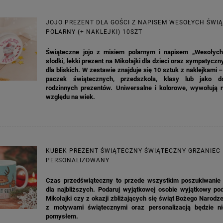
JOJO PREZENT DLA GOŚCI Z NAPISEM WESOŁYCH ŚWIĄ
POLARNY (+ NAKLEJKI) 10SZT
Świąteczne jojo z misiem polarnym i napisem „Wesołych
słodki, lekki prezent na Mikołajki dla dzieci oraz sympatycz
dla bliskich. W zestawie znajduje się 10 sztuk z naklejkami –
paczek świątecznych, przedszkola, klasy lub jako d
rodzinnych prezentów. Uniwersalne i kolorowe, wywołują 
względu na wiek.
KUBEK PREZENT ŚWIĄTECZNY ŚWIĄTECZNY GRZANIEC
PERSONALIZOWANY
Czas przedświąteczny to przede wszystkim poszukiwanie
dla najbliższych. Podaruj wyjątkowej osobie wyjątkowy po
Mikołajki czy z okazji zbliżających się świąt Bożego Narodz
z motywami świątecznymi oraz personalizacją będzie n
pomysłem.