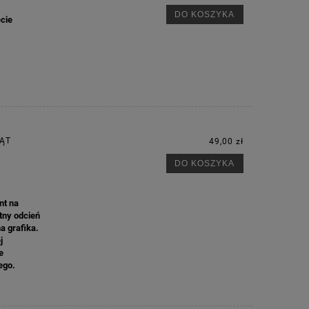
DO KOSZYKA
cie
IĄT
49,00 zł
DO KOSZYKA
nt na
atny odcień
na grafika.
j
e
ego.