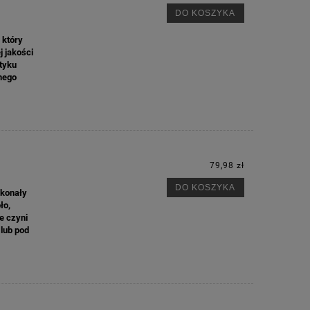
DO KOSZYKA
 który
j jakości
otyku
nnego
79,98 zł
DO KOSZYKA
skonały
ło,
e czyni
M
 lub pod