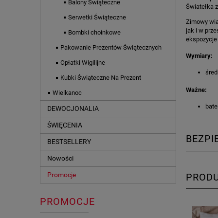
Balony Świąteczne
Światełka z
Serwetki Świąteczne
Zimowy wian
jak i w prz
Bombki choinkowe
ekspozycje 
Pakowanie Prezentów Świątecznych
Wymiary:
Opłatki Wigilijne
śred
Kubki Świąteczne Na Prezent
Ważne:
Wielkanoc
bate
DEWOCJONALIA
ŚWIĘCENIA
BEZP
BESTSELLERY
Nowości
Promocje
PROD
PROMOCJE