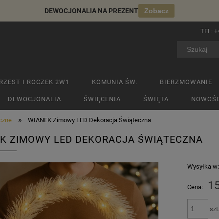
DEWOCJONALIA NA PREZENT
Zobacz
TEL:
+
RZEST I ROCZEK 2W1
KOMUNIA ŚW.
BIERZMOWANIE
DEWOCJONALIA
ŚWIĘCENIA
ŚWIĘTA
NOWOŚC
»
czne
WIANEK Zimowy LED Dekoracja Świąteczna
K ZIMOWY LED DEKORACJA ŚWIĄTECZNA
Wysyłka w
15
Cena:
szt