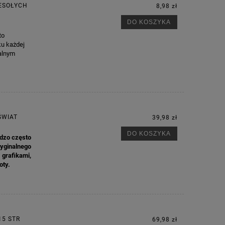
WESOŁYCH
8,98 zł
DO KOSZYKA
to
ku każdej
ealnym
ŚWIAT
39,98 zł
DO KOSZYKA
rdzo często
yginalnego
grafikami,
oty.
15 STR
69,98 zł