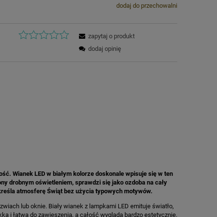
dodaj do przechowalni
zapytaj o produkt
dodaj opinię
ść. Wianek LED w białym kolorze doskonale wpisuje się w ten
iony drobnym oświetleniem, sprawdzi się jako ozdoba na cały
podkreśla atmosferę Świąt bez użycia typowych motywów.
rzwiach lub oknie. Biały wianek z lampkami LED emituje światło,
ekka i łatwa do zawieszenia, a całość wygląda bardzo estetycznie.