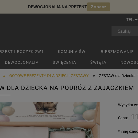
DEWOCJONALIA NA PREZENT
Zobacz
TEL:
+
RZEST I ROCZEK 2W1
KOMUNIA ŚW.
BIERZMOWANIE
DEWOCJONALIA
ŚWIĘCENIA
ŚWIĘTA
NOWOŚC
»
»
GOTOWE PREZENTY DLA DZIECI - ZESTAWY
ZESTAW dla Dziecka n
W DLA DZIECKA NA PODRÓŻ Z ZAJĄCZKIEM
Wysyłka w
11
Cena:
*
imię dzie