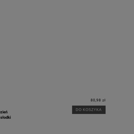
80,98 zł
DO KOSZYKA
Dzień
 słodki