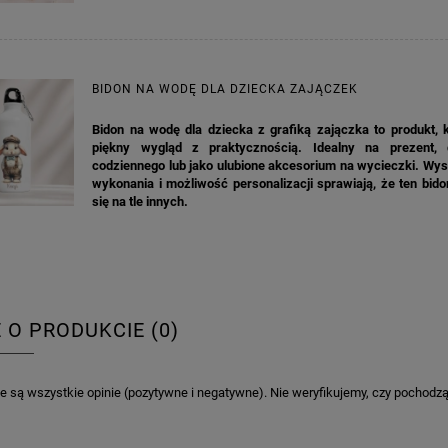
BIDON NA WODĘ DLA DZIECKA ZAJĄCZEK
Bidon na wodę dla dziecka z grafiką zajączka to produkt, 
piękny wygląd z praktycznością. Idealny na prezent,
codziennego lub jako ulubione akcesorium na wycieczki. Wy
wykonania i możliwość personalizacji sprawiają, że ten bid
się na tle innych.
E O PRODUKCIE (0)
 są wszystkie opinie (pozytywne i negatywne). Nie weryfikujemy, czy pochodzą o
KA PODZIĘKOWANIE ZŁOTA
GIRLANDA BIAŁE PIÓRKA ZE ZŁOTE
ONKA KWADRAT 10SZT