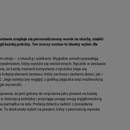
estawie znajduje się personalizowany worek na skarby, miękki
i każdej podróży. Ten uroczy zestaw to idealny wybór dla
kim stroju – z muszką i szelkami. Wygodne sznurki pozwalają
przedmiotem, który wyróżni się wśród innych. Ręcznik w zestawie
wia, że każdy moment korzystania z ręcznika staje się
 kolejny element zestawu, który zachwyci zarówno dzieci, jak i
. Jego estetyczny wygląd, z grafiką zajączka oraz możliwością
gie wycieczki.
prawia, że jest gotowy do wręczenia jako prezent na każdą
 w dziecięcą estetykę i przyciąga uwagę swoją wyjątkowością.
na pamiątka na lata. Podaruj dziecku radość z posiadania
e. To doskonały wybór na prezent, który z pewnością wywoła