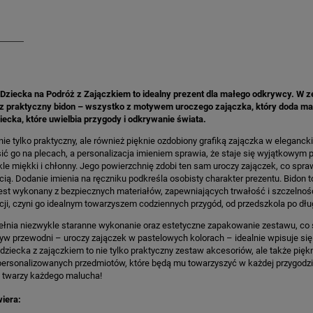
Dziecka na Podróż z Zajączkiem to idealny prezent dla małego odkrywcy. W z
az praktyczny bidon – wszystko z motywem uroczego zajączka, który doda magi
ecka, które uwielbia przygody i odkrywanie świata.
nie tylko praktyczny, ale również pięknie ozdobiony grafiką zajączka w eleganc
ić go na plecach, a personalizacja imieniem sprawia, że staje się wyjątkowym 
kle miękki i chłonny. Jego powierzchnię zdobi ten sam uroczy zajączek, co spra
ią. Dodanie imienia na ręczniku podkreśla osobisty charakter prezentu. Bidon to
est wykonany z bezpiecznych materiałów, zapewniających trwałość i szczelność
cji, czyni go idealnym towarzyszem codziennych przygód, od przedszkola po dłu
łnia niezwykle staranne wykonanie oraz estetyczne zapakowanie zestawu, co s
yw przewodni – uroczy zajączek w pastelowych kolorach – idealnie wpisuje się
dziecka z zajączkiem to nie tylko praktyczny zestaw akcesoriów, ale także pięk
ersonalizowanych przedmiotów, które będą mu towarzyszyć w każdej przygodzi
 twarzy każdego malucha!
iera: