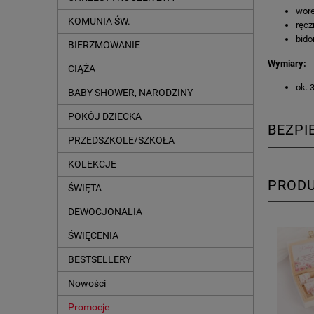
wor
KOMUNIA ŚW.
ręcz
bido
BIERZMOWANIE
Wymiary:
CIĄŻA
ok. 
BABY SHOWER, NARODZINY
POKÓJ DZIECKA
BEZP
PRZEDSZKOLE/SZKOŁA
KOLEKCJE
PROD
ŚWIĘTA
DEWOCJONALIA
ŚWIĘCENIA
BESTSELLERY
Nowości
Promocje