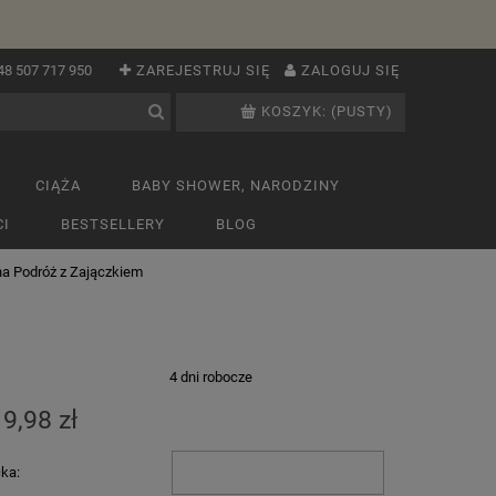
48 507 717 950
ZAREJESTRUJ SIĘ
ZALOGUJ SIĘ
KOSZYK:
(PUSTY)
CIĄŻA
BABY SHOWER, NARODZINY
I
BESTSELLERY
BLOG
a Podróż z Zajączkiem
:
4 dni robocze
9,98 zł
cka: