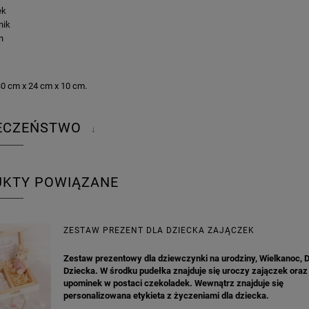
ek
nik
n
30 cm x 24 cm x 10 cm.
IECZEŃSTWO
↓
UKTY POWIĄZANE
ZESTAW PREZENT DLA DZIECKA ZAJĄCZEK
Zestaw prezentowy dla dziewczynki na urodziny, Wielkanoc, 
Dziecka. W środku pudełka znajduje się uroczy zajączek oraz
upominek w postaci czekoladek. Wewnątrz znajduje się
personalizowana etykieta z życzeniami dla dziecka.