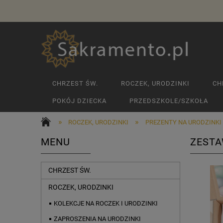
CHRZEST ŚW.
ROCZEK, URODZINKI
CH
POKÓJ DZIECKA
PRZEDSZKOLE/SZKOŁA
»
»
ROCZEK, URODZINKI
PREZENTY NA URODZINKI
MENU
ZESTA
CHRZEST ŚW.
ROCZEK, URODZINKI
KOLEKCJE NA ROCZEK I URODZINKI
ZAPROSZENIA NA URODZINKI