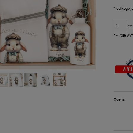
*
od kogo je
szt
*
- Pole w
Ocena: