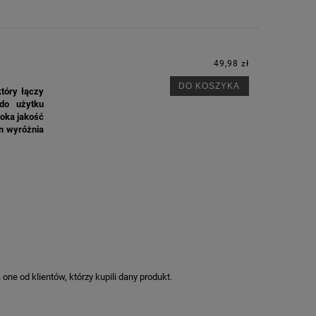
49,98 zł
DO KOSZYKA
który łączy
 do użytku
soka jakość
on wyróżnia
ne od klientów, którzy kupili dany produkt.
M