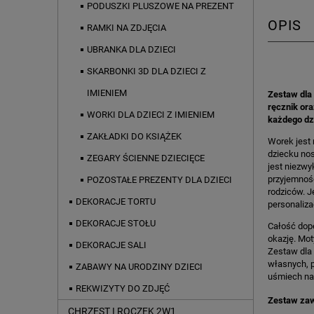
PODUSZKI PLUSZOWE NA PREZENT
OPIS
RAMKI NA ZDJĘCIA
UBRANKA DLA DZIECI
SKARBONKI 3D DLA DZIECI Z
IMIENIEM
Zestaw dla 
ręcznik or
WORKI DLA DZIECI Z IMIENIEM
każdego dzi
ZAKŁADKI DO KSIĄŻEK
Worek jest 
dziecku nos
ZEGARY ŚCIENNE DZIECIĘCE
jest niezwy
przyjemnośc
POZOSTAŁE PREZENTY DLA DZIECI
rodziców. J
DEKORACJE TORTU
personaliza
DEKORACJE STOŁU
Całość dope
okazję. Mot
DEKORACJE SALI
Zestaw dla 
własnych, p
ZABAWY NA URODZINY DZIECI
uśmiech na
REKWIZYTY DO ZDJĘĆ
Zestaw zaw
CHRZEST I ROCZEK 2W1