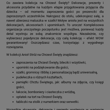
Co zawiera kolekcja na Chrzest Święty? Dekoracje, prezenty i
akcesoria przydatne na każdym etapie przygotowania przyjęcia dla
dziecka – od momentu zaproszenia gości po prezenciki dla
zaproszonych uczestników. Nakryjesz do stołu, udekorujesz salę, a
nawet ubierzesz maluszka w szatki! Motyw anioła jest na wszystkich
dekoracjach, akcesoriach i upominkach. To urocze! Kompleksowa
organizacja uroczystego poczęstunku jest możliwa, ponieważ każdy
detal wystroju ze sobą znakomicie współgra. Niezależnie, czy
wybierzesz pojedyncze dekoracje, czy całą kolekcję – efekt WOW
gwarantowany! Oszczędzasz czas, korzystając z wygodnego
rozwiązania.
W
kolekcji Anioł Stróż na Chrzest Święty
znajdziesz:
zaproszenia na Chrzest Święty, bileciki i wizytówki,
upominki na podziękowanie dla gości,
szatki, gromnicę i Biblię z personalizacją bądź uniwersalną,
pudełeczka o różnych kształtach,
pamiątki Chrztu Świętego, jak: albumy na zdjęcia, czy księgi
gości,
łakocie, bomboniery i ciasteczka z wróżbą,
opłatek na tort na Chrzest Święty,
tabliczki na stolik z numerkiem oraz serwetki.
Wszystkie akcesoria, dekoracje i prezenty występują w wariancie