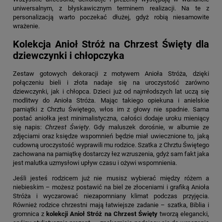
uniwersalnym, z błyskawicznym terminem realizacji. Na te z
personalizacją warto poczekać dłużej, gdyż robią niesamowite
wrażenie.
Kolekcja Anioł Stróż na Chrzest Święty dla
dziewczynki i chłopczyka
Zestaw gotowych dekoracji z motywem Anioła Stróża, dzięki
połączeniu bieli i złota nadaje się na uroczystość zarówno
dziewczynki, jak i chłopca. Dzieci już od najmłodszych lat uczą się
modlitwy do Anioła Stróża. Mając takiego opiekuna i anielskie
pamiątki z Chrztu Świętego, włos im z głowy nie spadnie. Sama
postać aniołka jest minimalistyczna, całości dodaje uroku mieniący
się napis:
Chrzest Święty
. Gdy maluszek dorośnie, w albumie ze
zdjęciami oraz księdze wspomnień będzie miał uwiecznione to, jaką
cudowną uroczystość wyprawili mu rodzice. Szatka z Chrztu Świętego
zachowana na pamiątkę dostarczy łez wzruszenia, gdyż sam fakt jaka
jest malutka uzmysłowi upływ czasu i ożywi wspomnienia.
Jeśli jesteś rodzicem już nie musisz wybierać między różem a
niebieskim – możesz postawić na biel ze złoceniami i grafiką Anioła
Stróża i wyczarować niezapomniany klimat podczas przyjęcia.
Również rodzice chrzestni mają łatwiejsze zadanie – szatka, Biblia i
gromnica z
kolekcji Anioł Stróż na Chrzest Święty
tworzą elegancki,