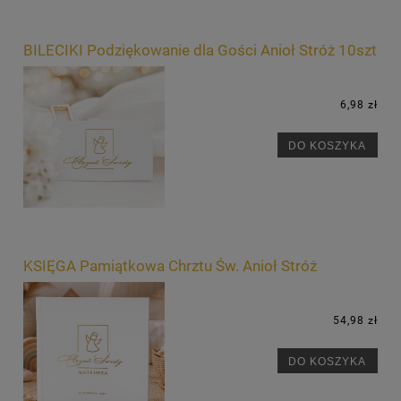
BILECIKI Podziękowanie dla Gości Anioł Stróż 10szt
6,98 zł
DO KOSZYKA
KSIĘGA Pamiątkowa Chrztu Św. Anioł Stróż
54,98 zł
DO KOSZYKA