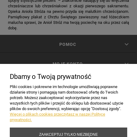
spójny stylistycznie prezent – znakomicie nadający się do wręczenia
chrześniaczce lub chrześniakowi z okazji pierwszego sakramentu.
Opieka Anioła Stróża na pewno przyda się malutkim chrześcijanom.
Pamiątkowy plakat z Chrztu Świętego zawieszony nad łóżeczkiem
malucha sprawi, że Anioł Stróż ma twoją pociechę na oku przez całą
dobę.
POMOC
MOJE KONTO
Dbamy o Twoją prywatność
PŁATNOŚCI I DOSTAWA
Pliki cookies i pokrewne im technologie umożliwiają poprawne
działanie strony i pomagają nam dostosować ofertę do Twoich
potrzeb. Możesz zaakceptować wykorzystanie przez nas
INFORMACJE
wszystkich tych plików i przejść do sklepu lub dostosować użycie
plików do swoich preferencji, wybierając opcję "Dostosuj zgody".
Więcej o plikach cookies przeczytasz w naszej Polityce
prywatności.
DANE FIRMY
ZAAKCEPTUJ TYLKO NIEZBĘDNE