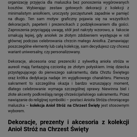
organizację przyjęcia dla maluszka bez ponoszenia wygórowanych
kosztów. Wybierając zestaw gotowych dekoracji z kolekcji z
minimalistym aniołkiem, uroczysty poczęstunek zapadnie w pamięć
na długo. Ten sam motyw graficzny pojawia się na wszystkich
dekoracjach, papeterii i prezencikach z podziękowaniem dla gości.
Zaproszenia przyciągają uwagę, stół jest nakryty wzorowo, a łakocie
smakują lepiej, gdy aniołek ze złotym zdobieniem występuje w roli
głównej podczas celebrowania chrzcin małego Aniołka. Zamawiając
poszczególne elementy lub całą kolekcję, sam decydujesz czy chcesz
wariant uniwersalny, czy personalizowany.
Dekoracje, akcesoria oraz prezenciki z sylwetką anioła stróża w
aureoli mają fantazyjną czcionkę ze złotym połyskiem. Imię dziecka
przystępującego do pierwszego sakramentu, data Chrztu Świętego
oraz krótka dedykacja nadaje im wyjątkowego charakteru. Pierwszy
sakrament to szczególna okazja i bardzo wzruszający moment,
dlatego celebrowanie wymaga szczególnej oprawy. Niewinna biel i
złote akcenty podkreślają rangę chrześcijańskiego sakramentu. Przez
nawiązanie do religijnej symboliki – postaci Anioła Stróża chroniącego
maluszka –
kolekcja Anioł Stróż na Chrzest Święty
jest stosownym
wyborem.
Dekoracje, prezenty i akcesoria z kolekcji
Anioł Stróż na Chrzest Święty