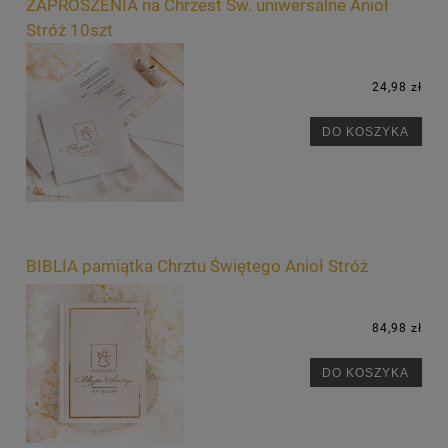
ZAPROSZENIA na Chrzest Św. uniwersalne Anioł
Stróż 10szt
24,98 zł
DO KOSZYKA
BIBLIA pamiątka Chrztu Świętego Anioł Stróż
84,98 zł
DO KOSZYKA