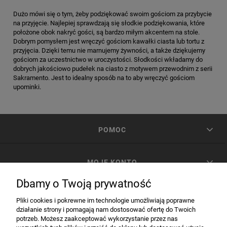
Dużo mówi się o tym, żeby podziękować swoim gościom za przybycie
na przyjęcie. Najlepiej sprawdzają się słodkie podziękowania, które
położone obok nakryć gości, są bardzo miłym akcentem na stole.
Dobrym pomysłem jest wręczyć gościom kawałki ciasta lub tortu z
przyjęcia. Dzięki temu nie marnujemy żywności, a także dziękujemy
gościom za uczestnictwo w uroczystości. Słodkości wkładamy do
dobrych jakościowo pudełek na ciasto z motywem przewodnim z serii
Sakramento. Jest to idealny sposób na to aby wręczyć gościom
upominki.
POMOC
MOJE KONTO
Dbamy o Twoją prywatność
PŁATNOŚCI I DOSTAWA
Pliki cookies i pokrewne im technologie umożliwiają poprawne
działanie strony i pomagają nam dostosować ofertę do Twoich
potrzeb. Możesz zaakceptować wykorzystanie przez nas