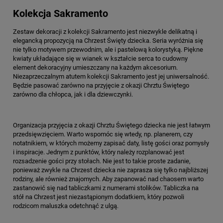
Kolekcja Sakramento
Zestaw dekoracji z kolekcji Sakramento jest niezwykle delikatną i
elegancką propozycją na Chrzest Święty dziecka. Seria wyróżnia się
nie tylko motywem przewodnim, ale i pastelową kolorystyką. Piękne
kwiaty układające się w wianek w kształcie serca to cudowny
element dekoracyjny umieszczany na każdym akcesorium.
Niezaprzeczalnym atutem kolekcji Sakramento jest jej uniwersalność.
Będzie pasować zarówno na przyjęcie z okazji Chrztu Świętego
zarówno dla chłopca, jak i dla dziewczynki.
Organizacja przyjęcia z okazji Chrztu Świętego dziecka nie jest łatwym
przedsięwzięciem. Warto wspomóc się wtedy, np. planerem, czy
notatnikiem, w których możemy zapisać daty, listę gości oraz pomysły
i inspiracje. Jednym z punktów, który należy rozplanować jest
rozsadzenie gości przy stołach. Nie jest to takie proste zadanie,
ponieważ zwykle na Chrzest dziecka nie zaprasza się tylko najbliższej
rodziny, ale również znajomych. Aby zapanować nad chaosem warto
zastanowić się nad tabliczkami z numerami stolików. Tabliczka na
stół na Chrzest jest niezastąpionym dodatkiem, który pozwoli
rodzicom maluszka odetchnąć z ulgą.