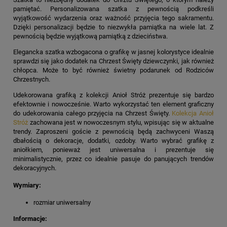
pamiętać. Personalizowana szatka z pewnością podkreśli
wyjątkowość wydarzenia oraz ważność przyjęcia tego sakramentu.
Dzięki personalizacji będzie to niezwykła pamiątka na wiele lat. Z
pewnością będzie wyjątkową pamiątką z dzieciństwa.
Elegancka szatka wzbogacona o grafikę w jasnej kolorystyce idealnie
sprawdzi się jako dodatek na Chrzest Święty dziewczynki, jak również
chłopca. Może to być również świetny podarunek od Rodziców
Chrzestnych.
Udekorowana grafiką z kolekcji Anioł Stróż prezentuje się bardzo
efektownie i nowocześnie. Warto wykorzystać ten element graficzny
do udekorowania całego przyjęcia na Chrzest Święty.
Kolekcja Anioł
Stróż
zachowana jest w nowoczesnym stylu, wpisując się w aktualne
trendy. Zaproszeni goście z pewnością będą zachwyceni Waszą
dbałością o dekoracje, dodatki, ozdoby. Warto wybrać grafikę z
aniołkiem, ponieważ jest uniwersalna i prezentuje się
minimalistycznie, przez co idealnie pasuje do panujących trendów
dekoracyjnych.
Wymiary:
rozmiar uniwersalny
Informacje: