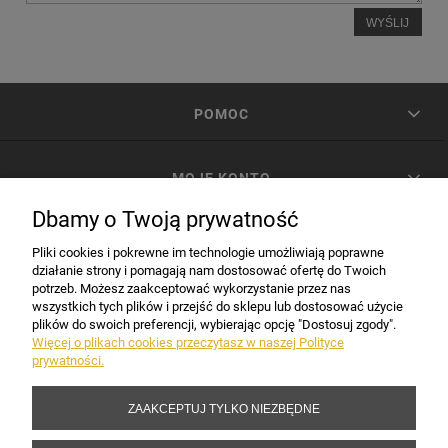
WYŚLIJ
POMOC
MOJE KONTO
Dbamy o Twoją prywatność
PŁATNOŚCI I DOSTAWA
Pliki cookies i pokrewne im technologie umożliwiają poprawne
działanie strony i pomagają nam dostosować ofertę do Twoich
potrzeb. Możesz zaakceptować wykorzystanie przez nas
INFORMACJE
wszystkich tych plików i przejść do sklepu lub dostosować użycie
plików do swoich preferencji, wybierając opcję "Dostosuj zgody".
Więcej o plikach cookies przeczytasz w naszej Polityce
prywatności.
DANE FIRMY
ZAAKCEPTUJ TYLKO NIEZBĘDNE
Copyright 2017-2026 Sakramento.pl