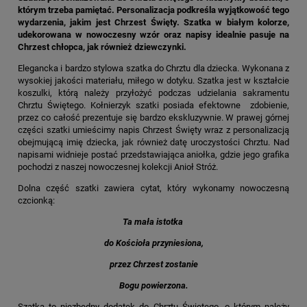
którym trzeba pamiętać. Personalizacja podkreśla wyjątkowość tego
wydarzenia, jakim jest Chrzest Święty. Szatka w białym kolorze,
udekorowana w nowoczesny wzór oraz napisy idealnie pasuje na
Chrzest chłopca, jak również dziewczynki.
Elegancka i bardzo stylowa szatka do Chrztu dla dziecka. Wykonana z
wysokiej jakości materiału, miłego w dotyku. Szatka jest w kształcie
koszulki, którą należy przyłożyć podczas udzielania sakramentu
Chrztu Świętego. Kołnierzyk szatki posiada efektowne zdobienie,
przez co całość prezentuje się bardzo ekskluzywnie. W prawej górnej
części szatki umieścimy napis Chrzest Święty wraz z personalizacją
obejmującą imię dziecka, jak również datę uroczystości Chrztu. Nad
napisami widnieje postać przedstawiająca aniołka, gdzie jego grafika
pochodzi z naszej nowoczesnej kolekcji Anioł Stróż.
Dolna część szatki zawiera cytat, który wykonamy nowoczesną
czcionką:
Ta mała istotka
do Kościoła przyniesiona,
przez Chrzest zostanie
Bogu powierzona.
Szatka to niezbędny dodatek do Chrztu Świętego, o którym należy