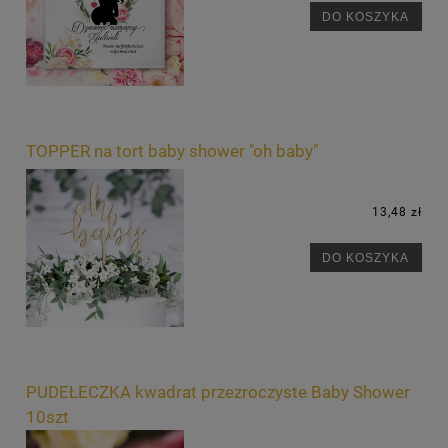
DO KOSZYKA
TOPPER na tort baby shower "oh baby"
13,48 zł
DO KOSZYKA
PUDEŁECZKA kwadrat przezroczyste Baby Shower
10szt