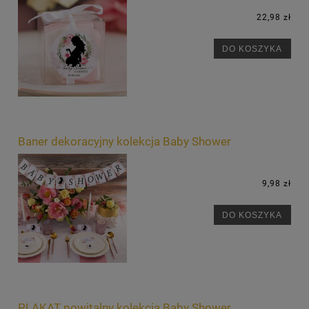
22,98 zł
DO KOSZYKA
Baner dekoracyjny kolekcja Baby Shower
9,98 zł
DO KOSZYKA
PLAKAT powitalny kolekcja Baby Shower