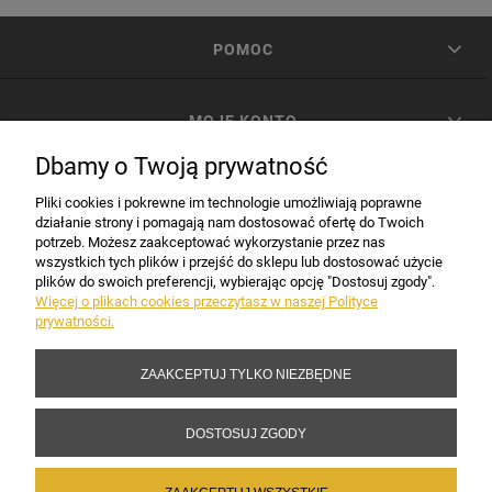
POMOC
MOJE KONTO
Dbamy o Twoją prywatność
PŁATNOŚCI I DOSTAWA
Pliki cookies i pokrewne im technologie umożliwiają poprawne
działanie strony i pomagają nam dostosować ofertę do Twoich
potrzeb. Możesz zaakceptować wykorzystanie przez nas
INFORMACJE
wszystkich tych plików i przejść do sklepu lub dostosować użycie
plików do swoich preferencji, wybierając opcję "Dostosuj zgody".
Więcej o plikach cookies przeczytasz w naszej Polityce
prywatności.
DANE FIRMY
ZAAKCEPTUJ TYLKO NIEZBĘDNE
Copyright 2017-2026 Sakramento.pl
DOSTOSUJ ZGODY