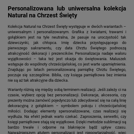
Personalizowana lub uniwersalna kolekcja
Natural na Chrzest Święty
Kolekcja Natural na Chrzest Święty
występuje w dwóch wariantach –
uniwersalnym i personalizowanym. Grafika z kwiatami, trawami i
gołąbkiem jest na tyle neutralna, że pasuje na uroczystość tak
dziewczynki, jak chłopca. Imię dziecka przystępującego do
pierwszego sakramentu, czy data Chrztu Świętego podnoszą
atrakcyjność dekoracji i prezencików. Personalizacja nadaje waloru
wyjątkowości – taka też jest okazja do świętowania. Maluszek
wstępuje do wspólnoty chrześcijańskiej, co jest warte upamiętnienia.
Znajdując po latach personalizowaną pamiątkę Chrztu Świętego,
poczuje się szczególnie. Biblia, czy księga pamiątkowa bez imienia
nie są aż tak atrakcyjne dla dziecka.
Warianty różnią się między sobą terminem realizacji. Jeśli zależy ci na
czasie, wybierz opcję bez personalizacji. Dekoracje, akcesoria, czy
prezenty można zamówić pojedynczo lub zdecydować się na całą linię
dekoracyjną z gołąbkiem – symbolem pokoju i chrześcijańskiej
miłości. Dodając elementy spersonalizowane, czas realizacji się
wydłuża. Na efekt jednak warto czekać. Zaproszenia, serwetki, czy
księgi pamiątkowe stają się wyjątkowe. Dzięki metodzie sublimacji są
bardzo trwałe i odporne na blaknięcie bądź upływ czasu.
Najważniejszym atutem personalizacji jest niepowtarzalność, więc