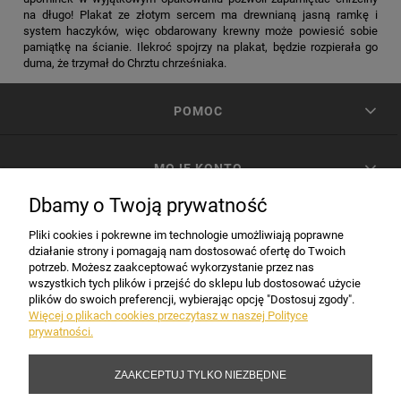
na długo! Plakat ze złotym sercem ma drewnianą jasną ramkę i
system haczyków, więc obdarowany krewny może powiesić sobie
pamiątkę na ścianie. Ilekroć spojrzy na plakat, będzie rozpierała go
duma, że trzymał do Chrztu chrześniaka.
POMOC
MOJE KONTO
Dbamy o Twoją prywatność
PŁATNOŚCI I DOSTAWA
Pliki cookies i pokrewne im technologie umożliwiają poprawne
działanie strony i pomagają nam dostosować ofertę do Twoich
potrzeb. Możesz zaakceptować wykorzystanie przez nas
INFORMACJE
wszystkich tych plików i przejść do sklepu lub dostosować użycie
plików do swoich preferencji, wybierając opcję "Dostosuj zgody".
Więcej o plikach cookies przeczytasz w naszej Polityce
prywatności.
DANE FIRMY
ZAAKCEPTUJ TYLKO NIEZBĘDNE