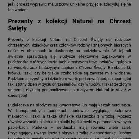
jeśli chcesz wyprawić maluszkowi unikalne przyjęcie, zdecyduj się na
ten wariant.
Prezenty z kolekcji Natural na Chrzest
Święty
Prezenty z kolekcji Natural na Chrzest Święty
dla rodziców
chrzestnych, dziadków oraz członków rodziny i znajomych biorących
udział w chrzcinach to doskonały na podziękowanie. W tej roli
świetnie sprawdzają się słodycze efektownie zapakowane w
pudełeczka o różnych kształtach z motywem traw, kwiatów i gołąbka
na wieczku oraz fantazyjnym napisem:
Chrzest Święty
. Bombonierki,
krówki, lizaki, czy belgijskie czekoladkie są zawsze mile widziane.
Rodzicom chrzestnym i dziadkom warto podarować coś, co upamiętni
tak istotny dzień w życiu chrześniaków, czy wnuków. Plakat ze złotym
sercem i etykietą personalizowaną z motywem Natural to strzał w
dziesiątkę!
Pudełeczka na słodycze są kwadratowe lub mają kształt serduszka.
W transparentnych pudełkach cudownie wyglądają kolorowe
makaroniki, lizaki, a także chińskie ciasteczka z wróżbą. Możesz
również wrzucić do nich czekoladki bądź krówki w personalizowanych
papierkach. Pudełka – serduszka mają również wiele zalet.
Przyciągający uwagę kształt skrywa słodką niespodziankę. Drobny
upominek w wyjątkowym opakowaniu pozwoli zapamiętać chrzciny