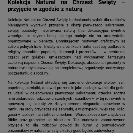
Kolekcja Natural na Chrzest Święty –
przyjęcie w zgodzie z naturą
Kolekcja Natural na Chrzest Święty
to doskonały wybór dla rodziców
planujących wyprawić przyjęcie z okazji pierwszego sakramentu
swojej pociechy. Inspirowana naturą linia dekoracyjna świetnie
współgra ze stylem boho, dlatego nadaje się na uroczystości
organizowane w plenerze. Dominującym motywem graficznym są
źdźbła polnych traw i kwiaty w narożnikach, natomiast aby podkreślić
religijny charakter papeterii, dekoracji i prezentów – w centralnej
części jest gołąbek umieszczony nad wykonanym fantazyjną
czcionką napisem:
Chrzest Święty
. Dekoracje, akcesoria i prezenty w
naturalnym stylu pozwalają na kompleksową organizację uroczystego
poczęstunku dla rodziny.
Na kolekcję Natural składają się zarówno dekoracje stołów, sali,
papeteria, pamiątki, a nawet prezenciki jako podziękowanie dla gości
za udział w celebrowaniu pierwszego sakramentu dziecka. Można
nimi obdarować rodziców chrzestnych i dziadków – w tej roli świetnie
sprawdzą się plakaty ze złotym sercem elegancko oprawione w
ramki. Na stoły przydadzą się serwetki, a w przypadku większej ilości
gości – tabliczki na stolik z numerkiem. Wśród akcesoriów znajdziesz
Biblię oraz gromnicę ze stroikiem. Tak cudownie zaaranżowane
przyjęcie to dla rodziców powód do dumy. Z pomysłowych
prezencików w naturalnym stylu każdy gość będzie zadowolony.