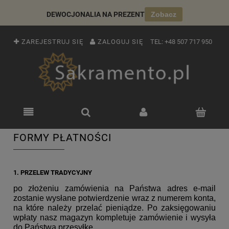
DEWOCJONALIA NA PREZENT
Zobacz
ZAREJESTRUJ SIĘ
ZALOGUJ SIĘ
TEL:
+48 507 717 950
FORMY PŁATNOŚCI
1.
PRZELEW TRADYCYJNY
po złożeniu zamówienia na Państwa adres e-mail
zostanie wysłane potwierdzenie wraz z numerem konta,
na które należy przelać pieniądze. Po zaksięgowaniu
wpłaty nasz magazyn kompletuje zamówienie i wysyła
do Państwa przesyłkę.