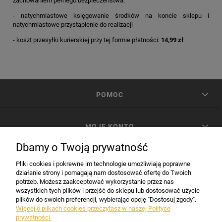
zachowaniem pełnego bezpieczeństwa.
- natychmiastowe księgowanie środków na koncie sklepu i
natychmiastowe przystąpienie do realizacji
- koszt przesyłki kurierskiej przy tej formie płatności:
14,99 zł
POMOC
MOJE KONTO
Dbamy o Twoją prywatność
PŁATNOŚCI I DOSTAWA
Pliki cookies i pokrewne im technologie umożliwiają poprawne
działanie strony i pomagają nam dostosować ofertę do Twoich
potrzeb. Możesz zaakceptować wykorzystanie przez nas
INFORMACJE
wszystkich tych plików i przejść do sklepu lub dostosować użycie
plików do swoich preferencji, wybierając opcję "Dostosuj zgody".
Więcej o plikach cookies przeczytasz w naszej Polityce
prywatności.