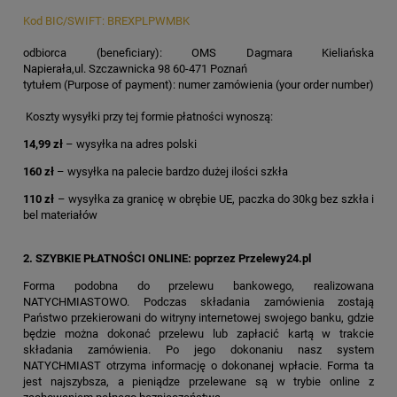
Kod BIC/SWIFT: BREXPLPWMBK
odbiorca (beneficiary): OMS Dagmara Kieliańska
Napierała,ul. Szczawnicka 98 60-471 Poznań
tytułem (Purpose of payment): numer zamówienia (your order number)
Koszty wysyłki przy tej formie płatności wynoszą:
14,99 zł
– wysyłka na adres polski
160 zł
– wysyłka na palecie bardzo dużej ilości szkła
110 zł
– wysyłka za granicę w obrębie UE, paczka do 30kg bez szkła i
bel materiałów
2.
SZYBKIE PŁATNOŚCI ONLINE:
poprzez Przelewy24.pl
Forma podobna do przelewu bankowego, realizowana
NATYCHMIASTOWO. Podczas składania zamówienia zostają
Państwo przekierowani do witryny internetowej swojego banku, gdzie
będzie można dokonać przelewu lub zapłacić kartą w trakcie
składania zamówienia. Po jego dokonaniu nasz system
NATYCHMIAST otrzyma informację o dokonanej wpłacie. Forma ta
jest najszybsza, a pieniądze przelewane są w trybie online z