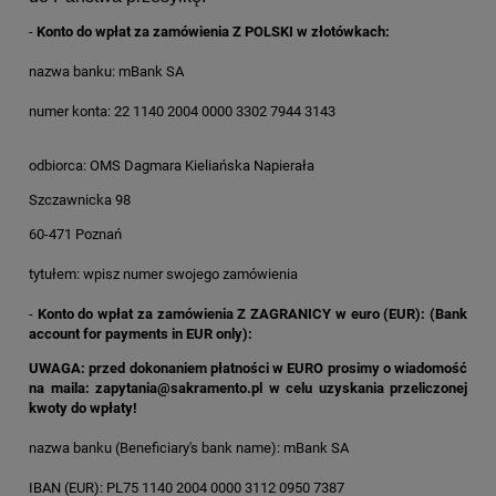
-
Konto do wpłat za zamówienia Z POLSKI w złotówkach:
nazwa banku: mBank SA
numer konta: 22 1140 2004 0000 3302 7944 3143
odbiorca: OMS Dagmara Kieliańska Napierała
Szczawnicka 98
60-471 Poznań
tytułem: wpisz numer swojego zamówienia
-
Konto do wpłat za zamówienia Z ZAGRANICY w euro (EUR): (Bank
account for payments in EUR only):
UWAGA:
przed dokonaniem płatności w EURO prosimy o wiadomość
na maila: zapytania@sakramento.pl w celu uzyskania przeliczonej
kwoty do wpłaty!
nazwa banku (Beneficiary's bank name): mBank SA
IBAN (EUR): PL75 1140 2004 0000 3112 0950 7387