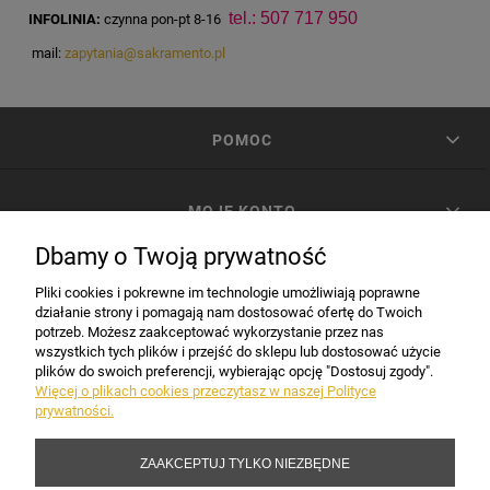
tel.: 507 717 950
INFOLINIA:
czynna pon-pt 8-16
mail:
zapytania@sakramento.pl
POMOC
MOJE KONTO
Dbamy o Twoją prywatność
PŁATNOŚCI I DOSTAWA
Pliki cookies i pokrewne im technologie umożliwiają poprawne
działanie strony i pomagają nam dostosować ofertę do Twoich
potrzeb. Możesz zaakceptować wykorzystanie przez nas
INFORMACJE
wszystkich tych plików i przejść do sklepu lub dostosować użycie
plików do swoich preferencji, wybierając opcję "Dostosuj zgody".
Więcej o plikach cookies przeczytasz w naszej Polityce
prywatności.
DANE FIRMY
ZAAKCEPTUJ TYLKO NIEZBĘDNE