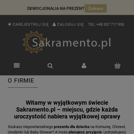
DEWOCJONALIA NA PREZENT
Zobacz
ZAREJESTRUJ SIĘ
ZALOGUJ SIĘ
TEL:
+48 507 717 950
O FIRMIE
Witamy w wyjątkowym świecie
Sakramento.pl – miejscu, gdzie każda
uroczystość nabiera wyjątkowej oprawy
Szukasz niepowtarzalnego
prezentu dla dziecka
na Komunię, Chrzest,
Urodzinki lub Baby Shower? A może
planujesz przyjęcie
i potrzebujesz