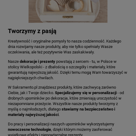
Tworzymy z pasją
Kreatywność i oryginalne pomysły to nasza codzienność. Każdego
dnia rozwijamy nasze produkty, aby nie tylko spełniały Wasze
oczekiwania, ale też pozytywnie Was zaskakiwały.
Nasze
dekoracje i prezenty
powstają z sercem - tu, w Polsce w
stolicy Wielkopolski - z dbałością o szczegóły i materiały, które
gwarantują najwyższą jakość. Dzięki temu mogą Wam towarzyszyć w
najpiękniejszych chwilach.
W Sakramento.pl znajdziesz produkty, które zachwycą zarówno
Ciebie, jak i Twoje dziecko.
Specjalizujemy się w personalizacji
- od
drobnych upominków po dekoracje, które zmieniają uroczystość w
niezapomniane przeżycie. Wszystkie nasze produkty tworzymy z
myślą o najmłodszych, dlatego
stawiamy na bezpieczeństwo i
materiały najwyższej jakości
.
Do pracy i personalizacji naszych upominków wykorzystujemy
nowoczesne technologie
, dzięki którym możemy zaoferować
wyjątkowe efekty i niepowtarzalne prezenty.