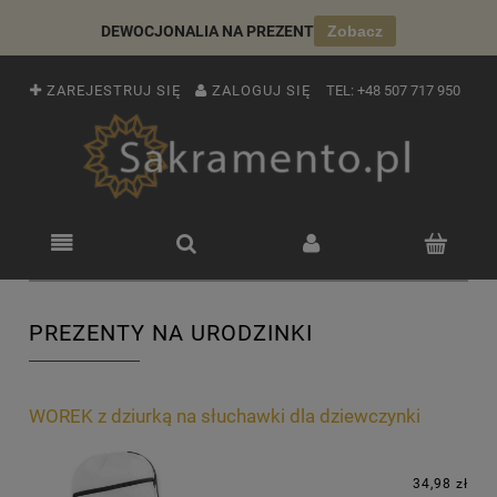
DEWOCJONALIA NA PREZENT
Zobacz
ZAREJESTRUJ SIĘ
ZALOGUJ SIĘ
TEL:
+48 507 717 950
PREZENTY NA URODZINKI
WOREK z dziurką na słuchawki dla dziewczynki
34,98 zł