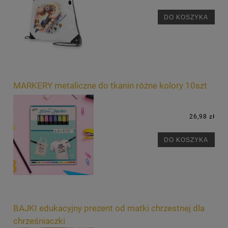
DO KOSZYKA
MARKERY metaliczne do tkanin różne kolory 10szt
26,98 zł
DO KOSZYKA
BAJKI edukacyjny prezent od matki chrzestnej dla
chrześniaczki