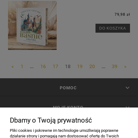
79,98 zł
DO KOSZYKA
«
1
...
16
17
18
19
20
...
39
»
POMOC
MOJE KONTO
Dbamy o Twoją prywatność
PŁATNOŚCI I DOSTAWA
Pliki cookies i pokrewne im technologie umożliwiają poprawne
działanie strony i pomagają nam dostosować ofertę do Twoich