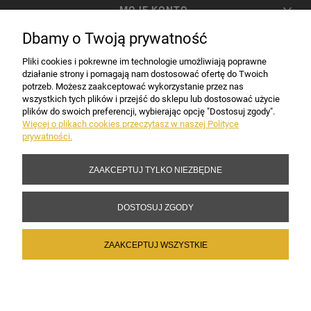
MOJE KONTO
Dbamy o Twoją prywatność
PŁATNOŚCI I DOSTAWA
Pliki cookies i pokrewne im technologie umożliwiają poprawne
działanie strony i pomagają nam dostosować ofertę do Twoich
potrzeb. Możesz zaakceptować wykorzystanie przez nas
INFORMACJE
wszystkich tych plików i przejść do sklepu lub dostosować użycie
plików do swoich preferencji, wybierając opcję "Dostosuj zgody".
Więcej o plikach cookies przeczytasz w naszej Polityce
prywatności.
DANE FIRMY
ZAAKCEPTUJ TYLKO NIEZBĘDNE
Copyright 2017-2026 Sakramento.pl
DOSTOSUJ ZGODY
ZAAKCEPTUJ WSZYSTKIE
POKAŻ PEŁNĄ WERSJĘ STRONY
Sklep internetowy Shoper Premium