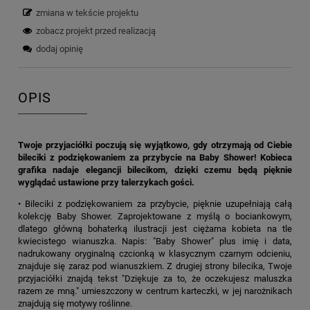
zmiana w tekście projektu
zobacz projekt przed realizacją
dodaj opinię
OPIS
Twoje przyjaciółki poczują się wyjątkowo, gdy otrzymają od Ciebie
bileciki z podziękowaniem za przybycie na Baby Shower! Kobieca
grafika nadaje elegancji bilecikom, dzięki czemu będą pięknie
wyglądać ustawione przy talerzykach gości.
• Bileciki z podziękowaniem za przybycie, pięknie uzupełniają całą
kolekcję Baby Shower. Zaprojektowane z myślą o bociankowym,
dlatego główną bohaterką ilustracji jest ciężarna kobieta na tle
kwiecistego wianuszka. Napis: "Baby Shower" plus imię i data,
nadrukowany oryginalną czcionką w klasycznym czarnym odcieniu,
znajduje się zaraz pod wianuszkiem. Z drugiej strony bilecika, Twoje
przyjaciółki znajdą tekst "Dziękuje za to, że oczekujesz maluszka
razem ze mną." umieszczony w centrum karteczki, w jej narożnikach
znajdują się motywy roślinne.