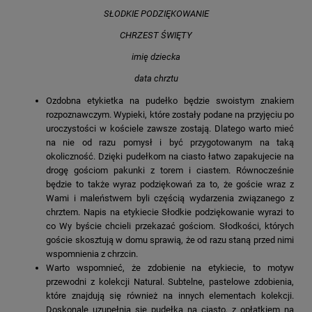
SŁODKIE PODZIĘKOWANIE
CHRZEST ŚWIĘTY
imię dziecka
data chrztu
Ozdobna etykietka na pudełko będzie swoistym znakiem
rozpoznawczym. Wypieki, które zostały podane na przyjęciu po
uroczystości w kościele zawsze zostają. Dlatego warto mieć
na nie od razu pomysł i być przygotowanym na taką
okoliczność. Dzięki pudełkom na ciasto łatwo zapakujecie na
drogę gościom pakunki z torem i ciastem. Równocześnie
będzie to także wyraz podziękowań za to, że goście wraz z
Wami i maleństwem byli częścią wydarzenia związanego z
chrztem. Napis na etykiecie Słodkie podziękowanie wyrazi to
co Wy byście chcieli przekazać gościom. Słodkości, których
goście skosztują w domu sprawią, że od razu staną przed nimi
wspomnienia z chrzcin.
Warto wspomnieć, że zdobienie na etykiecie, to motyw
przewodni z kolekcji Natural. Subtelne, pastelowe zdobienia,
które znajdują się również na innych elementach kolekcji.
Doskonale uzupełnią się pudełka na ciasto, z opłatkiem na