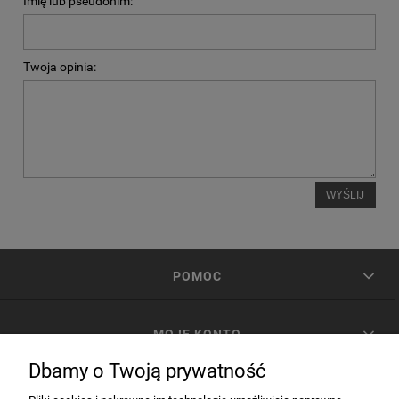
Imię lub pseudonim:
Twoja opinia:
WYŚLIJ
POMOC
MOJE KONTO
Dbamy o Twoją prywatność
PŁATNOŚCI I DOSTAWA