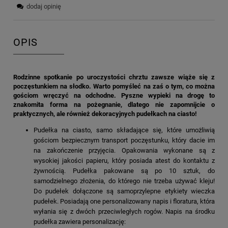
dodaj opinię
OPIS
Rodzinne spotkanie po uroczystości chrztu zawsze wiąże się z
poczęstunkiem na słodko. Warto pomyśleć na zaś o tym, co można
gościom wręczyć na odchodne. Pyszne wypieki na drogę to
znakomita forma na pożegnanie, dlatego nie zapomnijcie o
praktycznych, ale również dekoracyjnych pudełkach na ciasto!
Pudełka na ciasto, samo składające się, które umożliwią
gościom bezpiecznym transport poczęstunku, który dacie im
na zakończenie przyjęcia. Opakowania wykonane są z
wysokiej jakości papieru, który posiada atest do kontaktu z
żywnością. Pudełka pakowane są po 10 sztuk, do
samodzielnego złożenia, do którego nie trzeba używać kleju!
Do pudełek dołączone są samoprzylepne etykiety wieczka
pudełek. Posiadają one personalizowany napis i floratura, która
wyłania się z dwóch przeciwległych rogów. Napis na środku
pudełka zawiera personalizację: