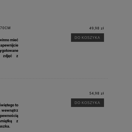
X70CM
49,98 zł
DO KOSZYKA
winno mieć
apewnijcie
M
zygotowane
h zdjęć z
54,98 zł
DO KOSZYKA
Świętego to
ra wewnątrz
 pewnością
amiątką z
uszka.