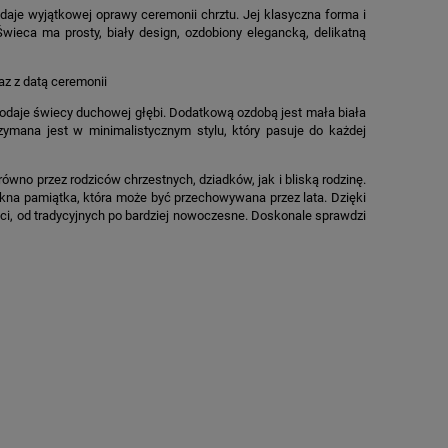
daje wyjątkowej oprawy ceremonii chrztu. Jej klasyczna forma i
ieca ma prosty, biały design, ozdobiony elegancką, delikatną
z z datą ceremonii
dodaje świecy duchowej głębi. Dodatkową ozdobą jest mała biała
zymana jest w minimalistycznym stylu, który pasuje do każdej
ówno przez rodziców chrzestnych, dziadków, jak i bliską rodzinę.
iękna pamiątka, która może być przechowywana przez lata. Dzięki
ci, od tradycyjnych po bardziej nowoczesne. Doskonale sprawdzi