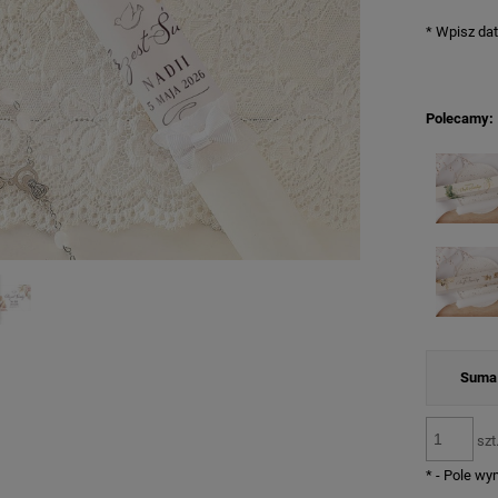
*
Wpisz dat
Polecamy:
Suma 
szt
*
- Pole w