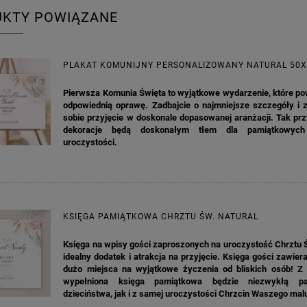
UKTY POWIĄZANE
PLAKAT KOMUNIJNY PERSONALIZOWANY NATURAL 50
Pierwsza Komunia Święta to wyjątkowe wydarzenie, które po
odpowiednią oprawę. Zadbajcie o najmniejsze szczegóły i z
A KIELISZKI OKRĄGŁE WHITE
GIRLANDA BIAŁE PIÓRKA ZE ZŁOTE
sobie przyjęcie w doskonale dopasowanej aranżacji. Tak pr
DREAM 10SZT
dekoracje będą doskonałym tłem dla pamiątkowyc
uroczystości.
4,98 zł
4,30 zł
na regularna:
6,98 zł
Cena regularna:
7,30 zł
jniższa cena:
6,98 zł
Najniższa cena:
7,30 zł
KSIĘGA PAMIĄTKOWA CHRZTU ŚW. NATURAL
DO KOSZYKA
DO KOSZYKA
Księga na wpisy gości zaproszonych na uroczystość Chrztu 
idealny dodatek i atrakcja na przyjęcie. Księga gości zawie
dużo miejsca na wyjątkowe życzenia od bliskich osób! Z
wypełniona księga pamiątkowa będzie niezwykłą p
dzieciństwa, jak i z samej uroczystości Chrzcin Waszego mal