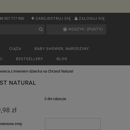
48 507 717 950
ZAREJESTRUJ SIĘ
ZALOGUJ SIĘ
KOSZYK:
(PUSTY)
CIĄŻA
BABY SHOWER, NARODZINY
I
BESTSELLERY
BLOG
eca z imieniem dziecka na Chrzest Natural
EST NATURAL
:
3 dni robocze
,98 zł
ienione imię: