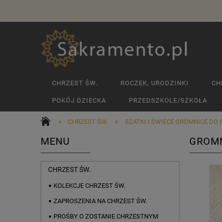
CHRZEST ŚW.
ROCZEK, URODZINKI
CH
POKÓJ DZIECKA
PRZEDSZKOLE/SZKOŁA
»
»
CHRZEST ŚW.
SZATKI I ŚWIECE GROMNICE DO
MENU
GROMN
CHRZEST ŚW.
KOLEKCJE CHRZEST ŚW.
ZAPROSZENIA NA CHRZEST ŚW.
PROŚBY O ZOSTANIE CHRZESTNYM