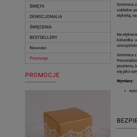
Gromnica z 
ŚWIĘTA
subtelna p
etykietą, n
DEWOCJONALIA
ŚWIĘCENIA
Na etykieci
BESTSELLERY
kokardka u
uroczystośc
Nowości
Gromnica z 
Promocje
Personalizo
prostemu, k
się jako sy
PROMOCJE
Wymiary:
wyso
BEZP