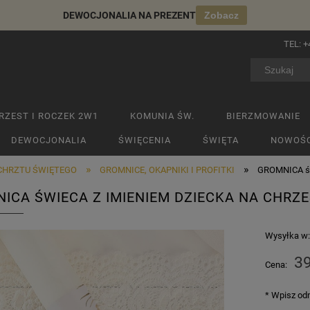
DEWOCJONALIA NA PREZENT
Zobacz
TEL:
+
RZEST I ROCZEK 2W1
KOMUNIA ŚW.
BIERZMOWANIE
DEWOCJONALIA
ŚWIĘCENIA
ŚWIĘTA
NOWOŚC
»
»
 CHRZTU ŚWIĘTEGO
GROMNICE, OKAPNIKI I PROFITKI
GROMNICA świ
ICA ŚWIECA Z IMIENIEM DZIECKA NA CHRZ
Wysyłka w
39
Cena:
*
Wpisz odm