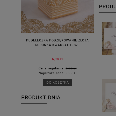
PROD
PUDEŁECZKA PODZIĘKOWANIE ZŁOTA
WINIETKI N
KORONKA KWADRAT 10SZT
6,98 zł
Cena regularna:
9,98 zł
Ce
Najniższa cena:
3,00 zł
Na
DO KOSZYKA
PRODUKT DNIA