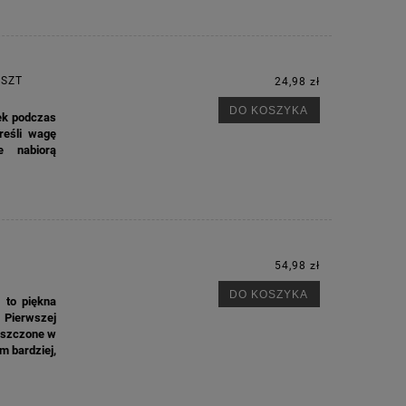
0SZT
24,98 zł
DO KOSZYKA
ek podczas
reśli wagę
e nabiorą
54,98 zł
DO KOSZYKA
 to piękna
 Pierwszej
ieszczone w
m bardziej,