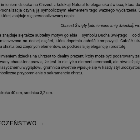
imieniem dziecka na Chrzest z kolekcji Natural to elegancka świeca, która do
ersonalizacja czynią ją symbolicznym elementem tego ważnego wydarzenia. Św
a której znajduje się personalizowany napis:
Chrzest Święty [odmienione imię dziecka],
wra
e znajduje się także subtelny motyw gołębia – symbolu Ducha Świętego – co 
mieszczona na dolnej części, która dopełnia całość kompozycji. Całość utr
i chrztu, bez zbędnych elementów, co podkreśla jej elegancję i prostotę.
imieniem dziecka na Chrzest to idealny prezent, który może być podarowany zar
wany charakter sprawia, że jest to nie tylko element ceremonii, ale również p
lasycznemu wyglądowi, gromnica świetnie wpisuje się w każdy styl uroczystoś
mboliczne przypomnienie o sakramencie chrztu.
kość 40 cm, średnica 3,2 cm.
IECZEŃSTWO
↓