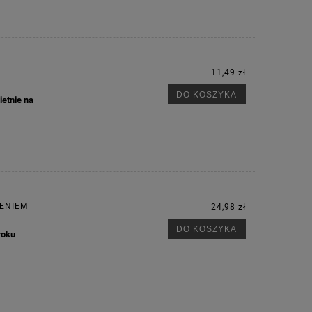
11,49 zł
DO KOSZYKA
ietnie na
IENIEM
24,98 zł
DO KOSZYKA
roku