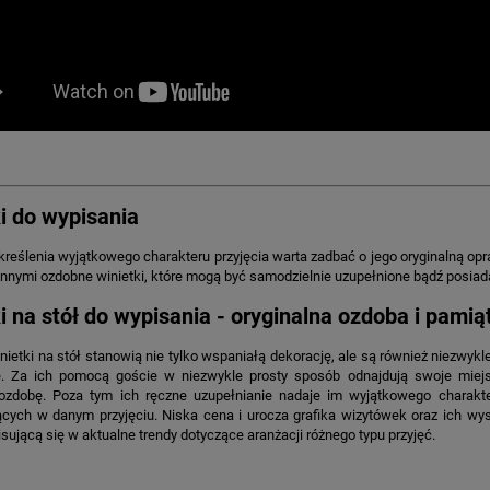
i do wypisania
reślenia wyjątkowego charakteru przyjęcia warta zadbać o jego oryginalną opra
innymi ozdobne winietki, które mogą być samodzielnie uzupełnione bądź posiad
i na stół do wypisania - oryginalna ozdoba i pami
ietki na stół stanowią nie tylko wspaniałą dekorację, ale są również niezwyk
e. Za ich pomocą goście w niezwykle prosty sposób odnajdują swoje miejs
 ozdobę. Poza tym ich ręczne uzupełnianie nadaje im wyjątkowego charakte
ących w danym przyjęciu. Niska cena i urocza grafika wizytówek oraz ich wy
isującą się w aktualne trendy dotyczące aranżacji różnego typu przyjęć.