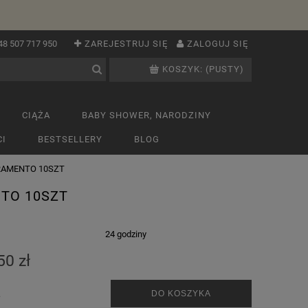
48 507 717 950
ZAREJESTRUJ SIĘ
ZALOGUJ SIĘ
KOSZYK:
(PUSTY)
CIĄŻA
BABY SHOWER, NARODZINY
I
BESTSELLERY
BLOG
RAMENTO 10SZT
NTO 10SZT
:
24 godziny
50 zł
.
DO KOSZYKA