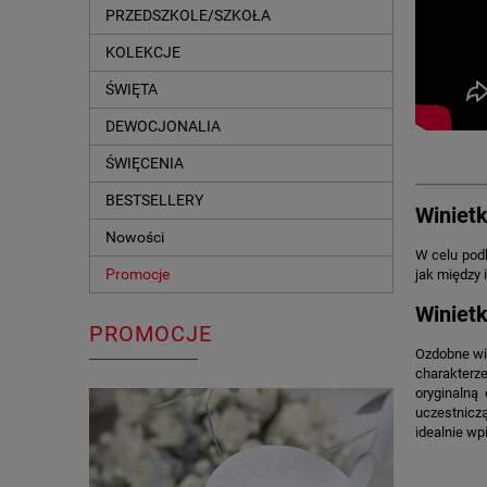
PRZEDSZKOLE/SZKOŁA
KOLEKCJE
ŚWIĘTA
DEWOCJONALIA
ŚWIĘCENIA
BESTSELLERY
Winietk
Nowości
W celu podk
Promocje
jak między 
Winietk
PROMOCJE
Ozdobne win
charakterz
oryginalną
uczestnicz
idealnie wp