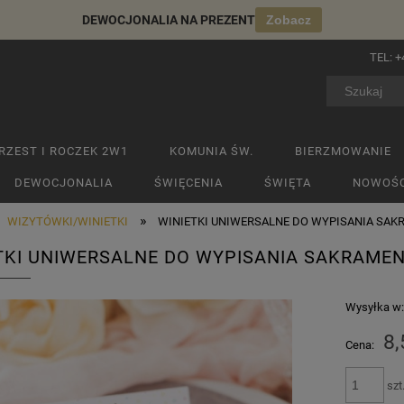
DEWOCJONALIA NA PREZENT
Zobacz
TEL:
+
RZEST I ROCZEK 2W1
KOMUNIA ŚW.
BIERZMOWANIE
DEWOCJONALIA
ŚWIĘCENIA
ŚWIĘTA
NOWOŚC
»
WIZYTÓWKI/WINIETKI
WINIETKI UNIWERSALNE DO WYPISANIA SAK
TKI UNIWERSALNE DO WYPISANIA SAKRAME
Wysyłka w
8,
Cena:
szt