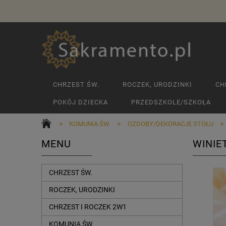
CHRZEST ŚW.
ROCZEK, URODZINKI
CH
POKÓJ DZIECKA
PRZEDSZKOLE/SZKOŁA
»
»
»
KOMUNIA ŚW.
OZDOBY/DEKORACJE STOŁU
MENU
WINIE
CHRZEST ŚW.
ROCZEK, URODZINKI
CHRZEST I ROCZEK 2W1
KOMUNIA ŚW.