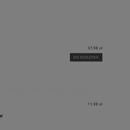
37,98 zł
DO KOSZYKA
M
11,98 zł
ą!