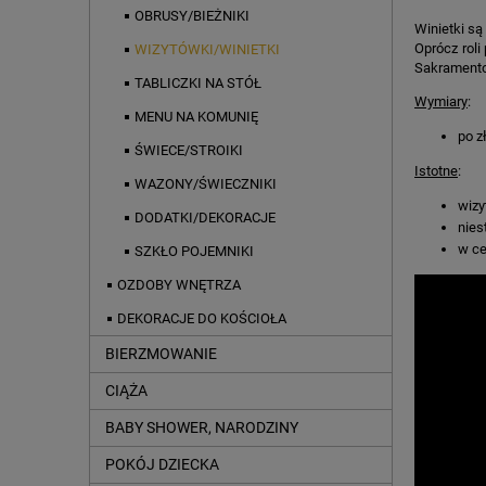
OBRUSY/BIEŻNIKI
Winietki są
Oprócz roli
WIZYTÓWKI/WINIETKI
Sakramento
TABLICZKI NA STÓŁ
Wymiary
:
MENU NA KOMUNIĘ
po z
ŚWIECE/STROIKI
Istotne
:
WAZONY/ŚWIECZNIKI
wizy
DODATKI/DEKORACJE
nies
w ce
SZKŁO POJEMNIKI
OZDOBY WNĘTRZA
DEKORACJE DO KOŚCIOŁA
BIERZMOWANIE
CIĄŻA
BABY SHOWER, NARODZINY
POKÓJ DZIECKA