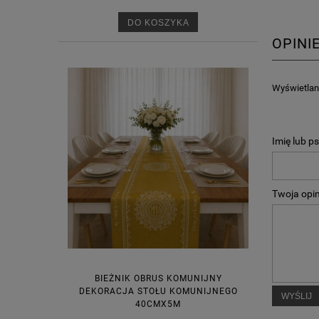
DO KOSZYKA
OPINI
Wyświetlane
Imię lub p
Twoja opin
BIEŻNIK OBRUS KOMUNIJNY
DEKORACJA STOŁU KOMUNIJNEGO
WYŚLIJ
40CMX5M