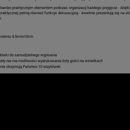
 bardzo praktycznym elementem podczas organizacji każdego przyjęcia - dzięk
 praktycznej pełnią również funkcje dekoracyjną - świetnie prezentują się na sto
.
łożeniu 4,5cmx10cm
tówki do samodzielnego wypisania
tety nie ma możliwości wydrukowania listy gości na winietkach
nie otrzymują Państwo 10 wizytówek