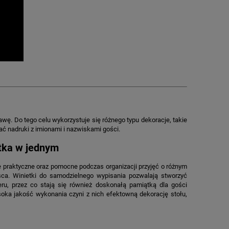
wę. Do tego celu wykorzystuje się różnego typu dekoracje, takie
ać nadruki z imionami i nazwiskami gości.
ątka w jednym
le praktyczne oraz pomocne podczas organizacji przyjęć o różnym
ca. Winietki do samodzielnego wypisania pozwalają stworzyć
ru, przez co stają się również doskonałą pamiątką dla gości
soka jakość wykonania czyni z nich efektowną dekorację stołu,