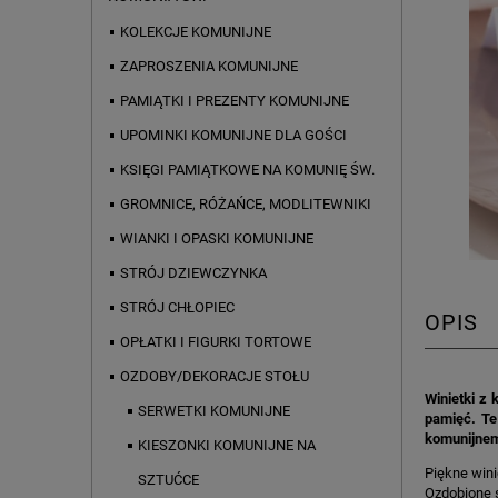
KOLEKCJE KOMUNIJNE
ZAPROSZENIA KOMUNIJNE
PAMIĄTKI I PREZENTY KOMUNIJNE
UPOMINKI KOMUNIJNE DLA GOŚCI
KSIĘGI PAMIĄTKOWE NA KOMUNIĘ ŚW.
GROMNICE, RÓŻAŃCE, MODLITEWNIKI
WIANKI I OPASKI KOMUNIJNE
STRÓJ DZIEWCZYNKA
STRÓJ CHŁOPIEC
OPIS
OPŁATKI I FIGURKI TORTOWE
OZDOBY/DEKORACJE STOŁU
Winietki z
SERWETKI KOMUNIJNE
pamięć. Te 
komunijne
KIESZONKI KOMUNIJNE NA
Piękne wini
SZTUĆCE
Ozdobione ś