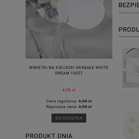
BEZP
PROD
WINIETKI NA KIELISZKI OKRĄGŁE WHITE
PUDEŁECZ
DREAM 10SZT
KOR
4,98 zł
Cena regularna:
6,98 zł
Ce
Najniższa cena:
6,98 zł
Na
DO KOSZYKA
PRODUKT DNIA