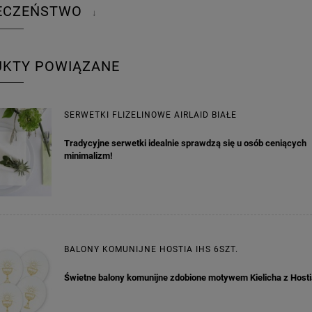
IECZEŃSTWO
↓
UKTY POWIĄZANE
SERWETKI FLIZELINOWE AIRLAID BIAŁE
Tradycyjne serwetki idealnie sprawdzą się u osób ceniących
KA PODZIĘKOWANIE ZŁOTA
GIRLANDA BIAŁE PIÓRKA ZE ZŁOTE
minimalizm!
ONKA KWADRAT 10SZT
6,98 zł
4,30 zł
na regularna:
9,98 zł
Cena regularna:
7,30 zł
jniższa cena:
3,00 zł
Najniższa cena:
7,30 zł
BALONY KOMUNIJNE HOSTIA IHS 6SZT.
DO KOSZYKA
DO KOSZYKA
Świetne balony komunijne zdobione motywem Kielicha z Hosti