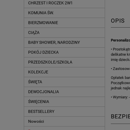
CHRZEST I ROCZEK 2W1
KOMUNIA ŚW.
OPIS
BIERZMOWANIE
CIĄŻA
Personalizo
BABY SHOWER, NARODZINY
• Prostokąt
POKÓJ DZIECKA
delikatne k
imię dzieck
PRZEDSZKOLE/SZKOŁA
• Zastosow
KOLEKCJE
Opłatek bar
ŚWIĘTA
Początkowo 
jednak najl
DEWOCJONALIA
• Wymiary: 
ŚWIĘCENIA
BESTSELLERY
BEZP
Nowości