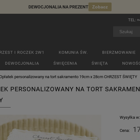
DEWOCJONALIA NA PREZENT
Zobacz
TEL:
+
RZEST I ROCZEK 2W1
KOMUNIA ŚW.
BIERZMOWANIE
DEWOCJONALIA
ŚWIĘCENIA
ŚWIĘTA
NOWOŚC
Opłatek personalizowany na tort sakramento 19cm x 28cm CHRZEST ŚWIĘTY
EK PERSONALIZOWANY NA TORT SAKRAMEN
Y
Wysyłka w
17
Cena: