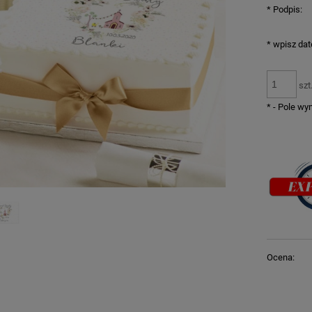
*
Podpis:
*
wpisz dat
szt
*
- Pole w
Ocena: