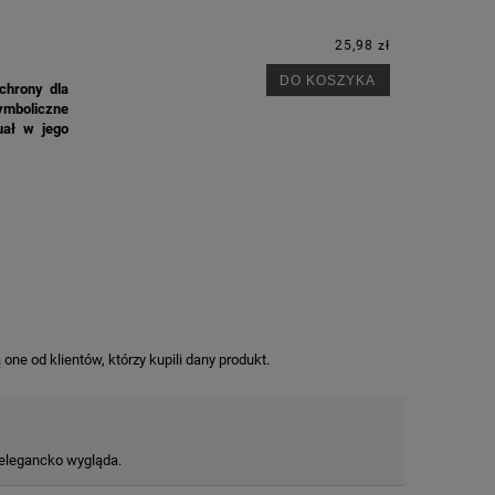
25,98 zł
DO KOSZYKA
chrony dla
ymboliczne
uał w jego
ne od klientów, którzy kupili dany produkt.
 elegancko wygląda.