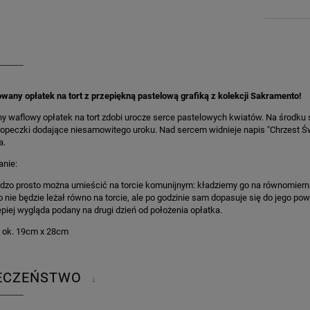
wany opłatek na tort z przepiękną pastelową grafiką z kolekcji Sakramento!
ny waflowy opłatek na tort zdobi urocze serce pastelowych kwiatów. Na środku 
ropeczki dodające niesamowitego uroku. Nad sercem widnieje napis "Chrzest Św
a.
anie:
dzo prosto można umieścić na torcie komunijnym: kładziemy go na równomiernie
nie będzie leżał równo na torcie, ale po godzinie sam dopasuje się do jego powi
epiej wygląda podany na drugi dzień od położenia opłatka.
- ok. 19cm x 28cm
IECZEŃSTWO
↓