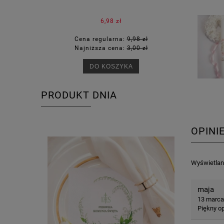
6,98 zł
Cena regularna:
9,98 zł
Ce
Najniższa cena:
3,00 zł
Na
DO KOSZYKA
PRODUKT DNIA
OPINI
Wyświetlane
maja
13 marca
Piękny o