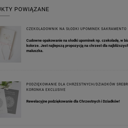
UKTY POWIĄZANE
CZEKOLADOWNIK NA SŁODKI UPOMINEK SAKRAMENTO
Cudowne opakowanie na słodki upominek np. czekoladę, w b
kolorze. Jest najlepszą propozycją na chrzest dla najbliższ
maluszka.
PODZIĘKOWANIE DLA CHRZESTNYCH/DZIADKÓW SREB
KORONKA EXCLUSIVE
Rewelacyjne podziękowanie dla Chrzestnych i Dziadków!
A KIELISZKI OKRĄGŁE WHITE
GIRLANDA BIAŁE PIÓRKA ZE ZŁOTE
DREAM 10SZT