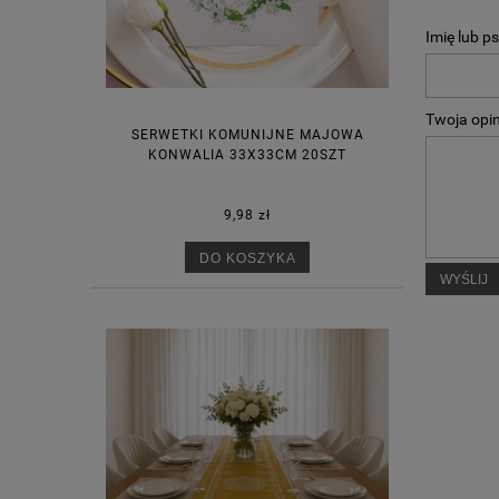
Imię lub p
Twoja opin
SERWETKI KOMUNIJNE MAJOWA
KONWALIA 33X33CM 20SZT
9,98 zł
DO KOSZYKA
WYŚLIJ