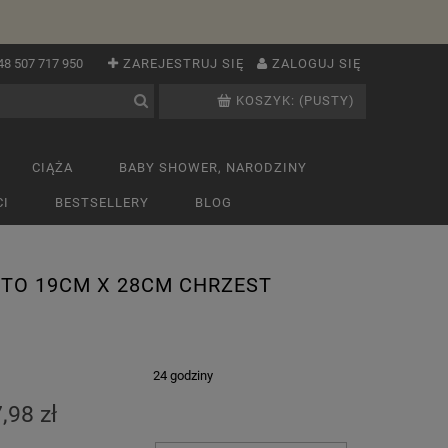
48 507 717 950
ZAREJESTRUJ SIĘ
ZALOGUJ SIĘ
KOSZYK:
(PUSTY)
CIĄŻA
BABY SHOWER, NARODZINY
I
BESTSELLERY
BLOG
TO 19CM X 28CM CHRZEST
:
24 godziny
,98 zł