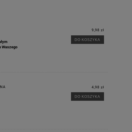
9,98 zł
DO KOSZYKA
iałym
ych Waszego
RNA
4,98 zł
DO KOSZYKA
M