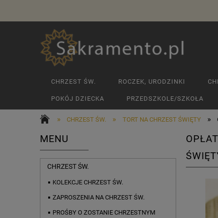
CHRZEST ŚW.
ROCZEK, URODZINKI
CH
POKÓJ DZIECKA
PRZEDSZKOLE/SZKOŁA
»
»
»
CHRZEST ŚW.
TORT NA CHRZEST ŚWIĘTY
MENU
OPŁAT
ŚWIĘT
CHRZEST ŚW.
KOLEKCJE CHRZEST ŚW.
ZAPROSZENIA NA CHRZEST ŚW.
PROŚBY O ZOSTANIE CHRZESTNYM