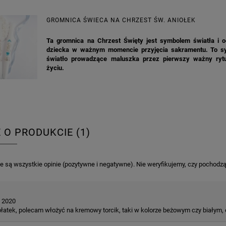
GROMNICA ŚWIECA NA CHRZEST ŚW. ANIOŁEK
4,98 zł
4,30 zł
na regularna:
6,98 zł
Cena regularna:
7,30 zł
Ta gromnica na Chrzest Święty jest symbolem światła i o
jniższa cena:
6,98 zł
Najniższa cena:
7,30 zł
dziecka w ważnym momencie przyjęcia sakramentu. To s
światło prowadzące maluszka przez pierwszy ważny ryt
DO KOSZYKA
DO KOSZYKA
życiu.
E O PRODUKCIE (1)
 są wszystkie opinie (pozytywne i negatywne). Nie weryfikujemy, czy pochodzą o
 2020
płatek, polecam włożyć na kremowy torcik, taki w kolorze beżowym czy białym,