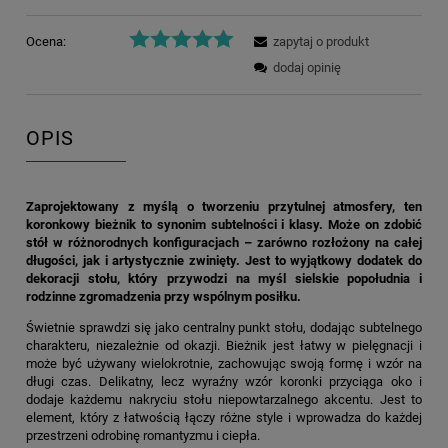
Ocena:
zapytaj o produkt
dodaj opinię
OPIS
Zaprojektowany z myślą o tworzeniu przytulnej atmosfery, ten
koronkowy bieżnik to synonim subtelności i klasy. Może on zdobić
stół w różnorodnych konfiguracjach – zarówno rozłożony na całej
długości, jak i artystycznie zwinięty. Jest to wyjątkowy dodatek do
dekoracji stołu, który przywodzi na myśl sielskie popołudnia i
rodzinne zgromadzenia przy wspólnym posiłku.
Świetnie sprawdzi się jako centralny punkt stołu, dodając subtelnego
charakteru, niezależnie od okazji. Bieżnik jest łatwy w pielęgnacji i
może być używany wielokrotnie, zachowując swoją formę i wzór na
długi czas. Delikatny, lecz wyraźny wzór koronki przyciąga oko i
dodaje każdemu nakryciu stołu niepowtarzalnego akcentu. Jest to
element, który z łatwością łączy różne style i wprowadza do każdej
przestrzeni odrobinę romantyzmu i ciepła.