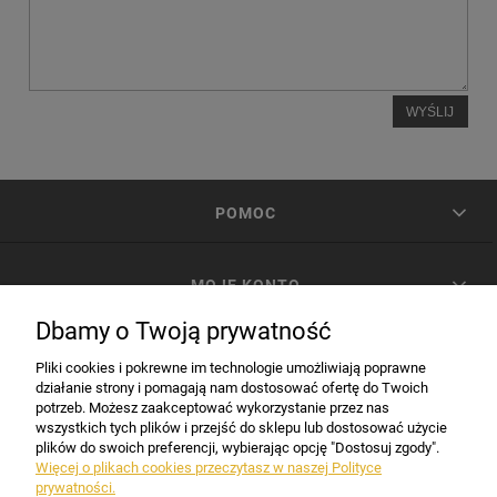
WYŚLIJ
POMOC
MOJE KONTO
Dbamy o Twoją prywatność
PŁATNOŚCI I DOSTAWA
Pliki cookies i pokrewne im technologie umożliwiają poprawne
działanie strony i pomagają nam dostosować ofertę do Twoich
potrzeb. Możesz zaakceptować wykorzystanie przez nas
INFORMACJE
wszystkich tych plików i przejść do sklepu lub dostosować użycie
plików do swoich preferencji, wybierając opcję "Dostosuj zgody".
Więcej o plikach cookies przeczytasz w naszej Polityce
prywatności.