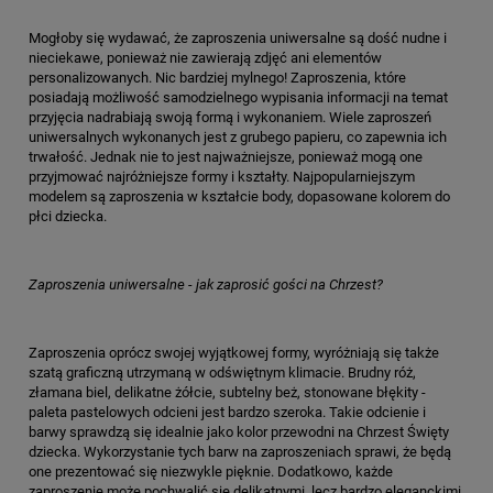
Mogłoby się wydawać, że zaproszenia uniwersalne są dość nudne i
nieciekawe, ponieważ nie zawierają zdjęć ani elementów
personalizowanych. Nic bardziej mylnego! Zaproszenia, które
posiadają możliwość samodzielnego wypisania informacji na temat
przyjęcia nadrabiają swoją formą i wykonaniem. Wiele zaproszeń
uniwersalnych wykonanych jest z grubego papieru, co zapewnia ich
trwałość. Jednak nie to jest najważniejsze, ponieważ mogą one
przyjmować najróżniejsze formy i kształty. Najpopularniejszym
modelem są zaproszenia w kształcie body, dopasowane kolorem do
płci dziecka.
Zaproszenia uniwersalne - jak zaprosić gości na Chrzest?
Zaproszenia oprócz swojej wyjątkowej formy, wyróżniają się także
szatą graficzną utrzymaną w odświętnym klimacie. Brudny róż,
złamana biel, delikatne żółcie, subtelny beż, stonowane błękity -
paleta pastelowych odcieni jest bardzo szeroka. Takie odcienie i
barwy sprawdzą się idealnie jako kolor przewodni na Chrzest Święty
dziecka. Wykorzystanie tych barw na zaproszeniach sprawi, że będą
one prezentować się niezwykle pięknie. Dodatkowo, każde
zaproszenie może pochwalić się delikatnymi, lecz bardzo eleganckimi