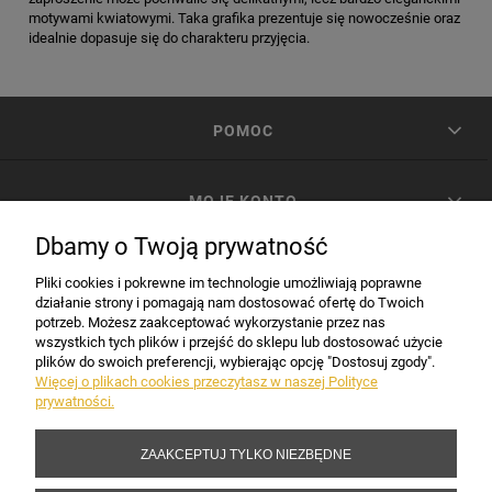
motywami kwiatowymi. Taka grafika prezentuje się nowocześnie oraz
idealnie dopasuje się do charakteru przyjęcia.
POMOC
MOJE KONTO
Dbamy o Twoją prywatność
PŁATNOŚCI I DOSTAWA
Pliki cookies i pokrewne im technologie umożliwiają poprawne
działanie strony i pomagają nam dostosować ofertę do Twoich
potrzeb. Możesz zaakceptować wykorzystanie przez nas
INFORMACJE
wszystkich tych plików i przejść do sklepu lub dostosować użycie
plików do swoich preferencji, wybierając opcję "Dostosuj zgody".
Więcej o plikach cookies przeczytasz w naszej Polityce
prywatności.
DANE FIRMY
ZAAKCEPTUJ TYLKO NIEZBĘDNE
Copyright 2017-2026 Sakramento.pl