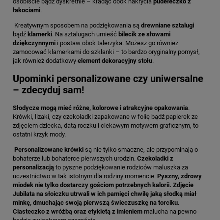
osobiście bądź dyskretnie – kładąc obok nakrycia
pudełeczko z
łakociami
.
Kreatywnym sposobem na podziękowania są
drewniane sztalugi
bądź
klamerki
. Na sztalugach umieść
bilecik ze słowami
dziękczynnymi
i postaw obok talerzyka. Możesz go również
zamocować klamerkami do szklanki – to bardzo oryginalny pomysł,
jak również dodatkowy
element dekoracyjny stołu
.
Upominki personalizowane czy uniwersalne
– zdecyduj sam!
Słodycze mogą mieć różne, kolorowe i atrakcyjne opakowania
.
Krówki, lizaki, czy czekoladki zapakowane w folię bądź papierek ze
zdjęciem dziecka, datą roczku i ciekawym motywem graficznym, to
ostatni krzyk mody.
Personalizowane krówki
są nie tylko smaczne, ale przypominają o
bohaterze lub bohaterce pierwszych urodzin.
Czekoladki z
personalizacją
to pyszne podziękowanie rodziców maluszka za
uczestnictwo w tak istotnym dla rodziny momencie.
Pyszny, zdrowy
miodek nie tylko dostarczy gościom potrzebnych kalorii. Zdjęcie
Jubilata na słoiczku utrwali w ich pamięci chwilę jaką słodką miał
minkę, dmuchając swoją pierwszą świeczuszkę na torciku.
Ciasteczko z wróżbą oraz etykietą z imieniem
malucha na pewno