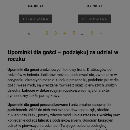
64,80 zł
37,98 zł
DO KOSZYKA
DO KOSZYKA
«
1
2
3
4
5
...
8
»
Upominki dla gości – podziękuj za udział w
roczku
Upominki dla gości
urodzinowych to nowy trend. Drobiazgów od
rodziców w imieniu Jubilatów można spodziewać się, zwłaszcza w
przypadku okrągłych rocznic. Słodkie prezenciki, podobnie jak te dla
gości weselnych, są wręczane również z okazji pierwszych urodzin
dziecka.
Łakocie w dekoracyjnym opakowaniu
mają charakter
symboliczny, także pamiątkowy.
Upominki dla gości personalizowane
i uniwersalne schowaj do
pudełeczek
. Włóż do nich coś czekoladowego na ząb, słodkie
cukierki czy lizaki, pyszny zdrowy miód lub
ciasteczka z wróżbą
oraz
koniecznie dołącz
bilecik z podziękowaniem
. Gościom biorącym
udział w pierwszych urodzinach Twojego malucha podziękuj