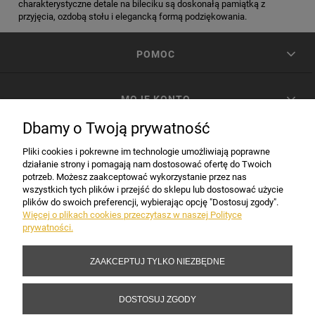
charakterystyczne detale na bileciku są doskonałą pamiątką z
przyjęcia, ozdobą stołu i elegancką formą podziękowania.
POMOC
MOJE KONTO
Dbamy o Twoją prywatność
PŁATNOŚCI I DOSTAWA
Pliki cookies i pokrewne im technologie umożliwiają poprawne
działanie strony i pomagają nam dostosować ofertę do Twoich
potrzeb. Możesz zaakceptować wykorzystanie przez nas
INFORMACJE
wszystkich tych plików i przejść do sklepu lub dostosować użycie
plików do swoich preferencji, wybierając opcję "Dostosuj zgody".
Więcej o plikach cookies przeczytasz w naszej Polityce
prywatności.
DANE FIRMY
ZAAKCEPTUJ TYLKO NIEZBĘDNE
Copyright 2017-2026 Sakramento.pl
DOSTOSUJ ZGODY