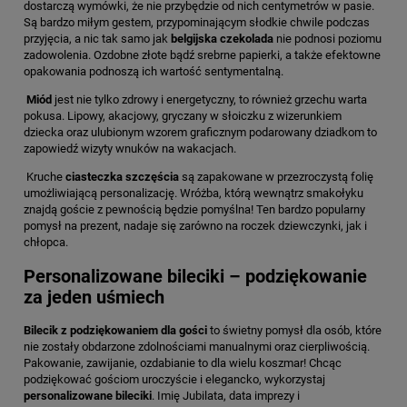
dostarczą wymówki, że nie przybędzie od nich centymetrów w pasie.
Są bardzo miłym gestem, przypominającym słodkie chwile podczas
przyjęcia, a nic tak samo jak
belgijska czekolada
nie podnosi poziomu
zadowolenia. Ozdobne złote bądź srebrne papierki, a także efektowne
opakowania podnoszą ich wartość sentymentalną.
Miód
jest nie tylko zdrowy i energetyczny, to również grzechu warta
pokusa. Lipowy, akacjowy, gryczany w słoiczku z wizerunkiem
dziecka oraz ulubionym wzorem graficznym podarowany dziadkom to
zapowiedź wizyty wnuków na wakacjach.
Kruche
ciasteczka szczęścia
są zapakowane w przezroczystą folię
umożliwiającą personalizację. Wróżba, którą wewnątrz smakołyku
znajdą goście z pewnością będzie pomyślna! Ten bardzo popularny
pomysł na prezent, nadaje się zarówno na roczek dziewczynki, jak i
chłopca.
Personalizowane bileciki – podziękowanie
za jeden uśmiech
Bilecik z podziękowaniem dla gości
to świetny pomysł dla osób, które
nie zostały obdarzone zdolnościami manualnymi oraz cierpliwością.
Pakowanie, zawijanie, ozdabianie to dla wielu koszmar! Chcąc
podziękować gościom uroczyście i elegancko, wykorzystaj
personalizowane bileciki
. Imię Jubilata, data imprezy i