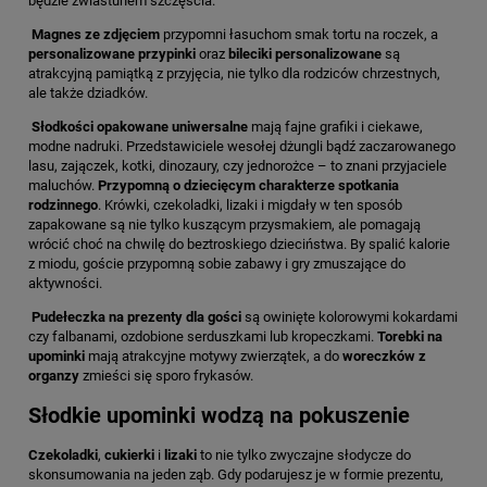
będzie zwiastunem szczęścia.
Magnes ze zdjęciem
przypomni łasuchom smak tortu na roczek, a
personalizowane przypinki
oraz
bileciki personalizowane
są
atrakcyjną pamiątką z przyjęcia, nie tylko dla rodziców chrzestnych,
ale także dziadków.
Słodkości opakowane uniwersalne
mają fajne grafiki i ciekawe,
modne nadruki. Przedstawiciele wesołej dżungli bądź zaczarowanego
lasu, zajączek, kotki, dinozaury, czy jednorożce – to znani przyjaciele
maluchów.
Przypomną o dziecięcym charakterze spotkania
rodzinnego
. Krówki, czekoladki, lizaki i migdały w ten sposób
zapakowane są nie tylko kuszącym przysmakiem, ale pomagają
wrócić choć na chwilę do beztroskiego dzieciństwa. By spalić kalorie
z miodu, goście przypomną sobie zabawy i gry zmuszające do
aktywności.
Pudełeczka na prezenty
dla gości
są owinięte kolorowymi kokardami
czy falbanami, ozdobione serduszkami lub kropeczkami.
Torebki na
upominki
mają atrakcyjne motywy zwierzątek, a do
woreczków z
organzy
zmieści się sporo frykasów.
Słodkie upominki wodzą na pokuszenie
Czekoladki
,
cukierki
i
lizaki
to nie tylko zwyczajne słodycze do
skonsumowania na jeden ząb. Gdy podarujesz je w formie prezentu,