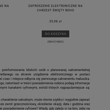
NE NA
ZAPROSZENIE ELEKTRONICZNE NA
L
CHRZEST ŚWIĘTY BOHO
35,98 zł
DO KOSZYKA
ZOBACZ WIĘCEJ
poinformowania bliskich osób o planowanej sakramentalnej
ietlanego na ekranie urządzenia elektronicznego w postaci
wać czas i miejsce odbycia się pierwszego sakramentu maluszka.
tego, natomiast w treści powiadomienia rodzice podają informacje
żnymi kanałami cyfrowymi, wśród których najpopularniejsze są:
o charakterze sakralnym, może równie szybko i wygodnie zapisać
ze zwrot grzecznościowy, określenie okazji, data i godzina oraz
ie powiadomienie cyfrowe? Wtedy, gdy zależy ci na tym, żeby na