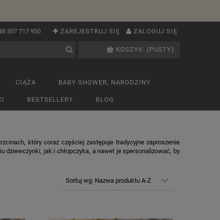
48 507 717 950
ZAREJESTRUJ SIĘ
ZALOGUJ SIĘ
KOSZYK:
(PUSTY)
CIĄŻA
BABY SHOWER, NARODZINY
I
BESTSELLERY
BLOG
cinach, który coraz częściej zastępuje tradycyjne zaproszenie
 dziewczynki, jak i chłopczyka, a nawet je spersonalizować, by
Sortuj wg:
Nazwa produktu A-Z