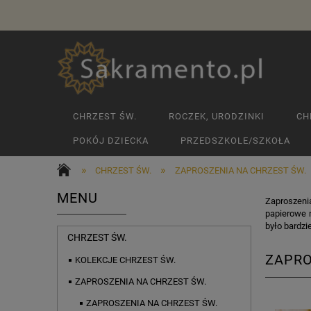
CHRZEST ŚW.
ROCZEK, URODZINKI
CH
POKÓJ DZIECKA
PRZEDSZKOLE/SZKOŁA
»
»
CHRZEST ŚW.
ZAPROSZENIA NA CHRZEST ŚW.
MENU
Zaproszeni
papierowe n
było bardzi
CHRZEST ŚW.
ZAPRO
KOLEKCJE CHRZEST ŚW.
ZAPROSZENIA NA CHRZEST ŚW.
ZAPROSZENIA NA CHRZEST ŚW.