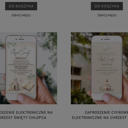
DO KOSZYKA
DO KOSZYKA
ZOBACZ WIĘCEJ
ZOBACZ WIĘCEJ
OSZENIE ELEKTRONICZNE NA
ZAPROSZENIE CYFROW
HRZEST ŚWIĘTY CHŁOPCA
ELEKTRONICZNE NA CHRZEST
KA PODZIĘKOWANIE ZŁOTA
GIRLANDA BIAŁE PIÓRKA ZE ZŁOTE