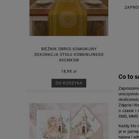
ZAPRO
BIEŻNIK OBRUS KOMUNIJNY
DEKORACJA STOŁU KOMUNIJNEGO
40CMX5M
18,98 zł
Co to s
DO KOSZYKA
Zaproszeni
uroczystoś
okolicznośc
Zdjęcie i t
o czasie i
SMS, MMS o
Każdy, kto 
je w pamięc
nazwa i adr