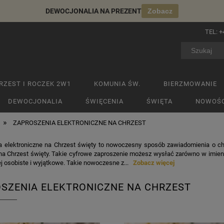
DEWOCJONALIA NA PREZENT
Zobacz
TEL:
+
RZEST I ROCZEK 2W1
KOMUNIA ŚW.
BIERZMOWANIE
DEWOCJONALIA
ŚWIĘCENIA
ŚWIĘTA
NOWOŚC
»
ZAPROSZENIA ELEKTRONICZNE NA CHRZEST
a elektroniczne na Chrzest święty to nowoczesny sposób zawiadomienia o chrz
a Chrzest święty. Takie cyfrowe zaproszenie możesz wysłać zarówno w imieniu
ej osobiste i wyjątkowe. Takie nowoczesne z...
Zobacz więcej
SZENIA ELEKTRONICZNE NA CHRZEST