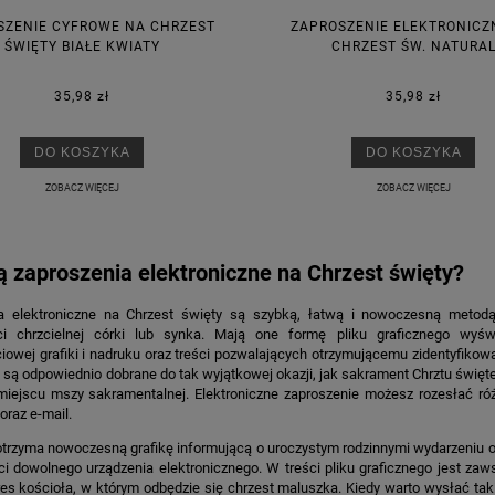
SZENIE CYFROWE NA CHRZEST
ZAPROSZENIE ELEKTRONICZ
ŚWIĘTY BIAŁE KWIATY
CHRZEST ŚW. NATURA
35,98 zł
35,98 zł
DO KOSZYKA
DO KOSZYKA
ZOBACZ WIĘCEJ
ZOBACZ WIĘCEJ
ą zaproszenia elektroniczne na Chrzest święty?
a elektroniczne na Chrzest
święty są szybką, łatwą i nowoczesną metodą 
ci chrzcielnej córki lub synka. Mają one formę pliku graficznego wyśw
iowej grafiki i nadruku oraz treści pozwalających otrzymującemu zidentyfiko
ło są odpowiednio dobrane do tak wyjątkowej okazji, jak sakrament Chrztu świę
 miejscu mszy sakramentalnej. Elektroniczne zaproszenie możesz rozesłać ró
raz e-mail.
otrzyma nowoczesną grafikę informującą o uroczystym rodzinnymi wydarzeniu 
i dowolnego urządzenia elektronicznego. W treści pliku graficznego jest zaws
es kościoła, w którym odbędzie się chrzest maluszka. Kiedy warto wysłać tak