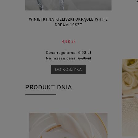
G
WINIETKI NA KIELISZKI OKRĄGŁE WHITE
PUDEŁECZ
DREAM 10SZT
KOR
4,98 zł
Cena regularna:
6,98 zł
Ce
Najniższa cena:
6,98 zł
Na
DO KOSZYKA
PRODUKT DNIA