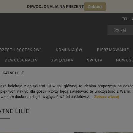
DEWOCJONALIA NA PREZENT
Zobacz
TEL:
+
RZEST I ROCZEK 2W1
KOMUNIA ŚW.
BIERZMOWANIE
DEWOCJONALIA
ŚWIĘCENIA
ŚWIĘTA
NOWOŚC
LIKATNE LILIE
eża kolekcja z gałązkami lilii w roli głównej to idealna propozycja na dek
 pięknych nakryć dla gości, którzy będą świętować tę uroczystość z Wami. 
wzorem doskonale będą wyglądać wśród bukietów z...
Zobacz więcej
TNE LILIE