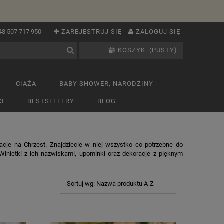
48 507 717 950
ZAREJESTRUJ SIĘ
ZALOGUJ SIĘ
KOSZYK:
(PUSTY)
CIĄŻA
BABY SHOWER, NARODZINY
I
BESTSELLERY
BLOG
oracje na Chrzest. Znajdziecie w niej wszystko co potrzebne do
Winietki z ich nazwiskami, upominki oraz dekoracje z pięknym
Sortuj wg:
Nazwa produktu A-Z