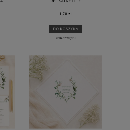
ŚCI
DELIKATNE LILIE
1,70 zł
M
DO KOSZYKA
ZOBACZ WIĘCEJ