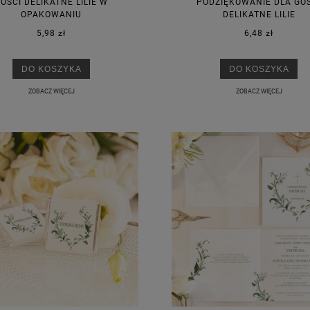
OŚCI DELIKATNE LILIE W
PODZIĘKOWANIE DLA GO
OPAKOWANIU
DELIKATNE LILIE
5,98 zł
6,48 zł
KA PODZIĘKOWANIE ZŁOTA
GIRLANDA BIAŁE PIÓRKA ZE ZŁOTE
ONKA KWADRAT 10SZT
DO KOSZYKA
DO KOSZYKA
ZOBACZ WIĘCEJ
ZOBACZ WIĘCEJ
6,98 zł
4,30 zł
na regularna:
9,98 zł
Cena regularna:
7,30 zł
jniższa cena:
3,00 zł
Najniższa cena:
7,30 zł
DO KOSZYKA
DO KOSZYKA