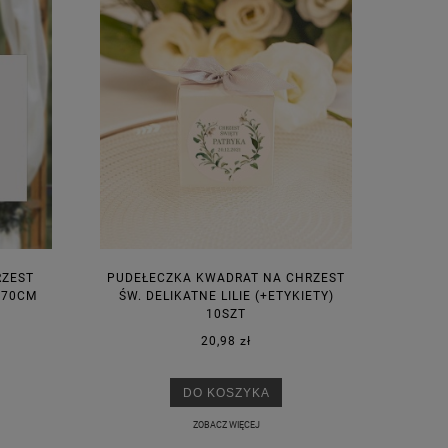
RZEST
PUDEŁECZKA KWADRAT NA CHRZEST
X70CM
ŚW. DELIKATNE LILIE (+ETYKIETY)
10SZT
20,98 zł
DO KOSZYKA
ZOBACZ WIĘCEJ