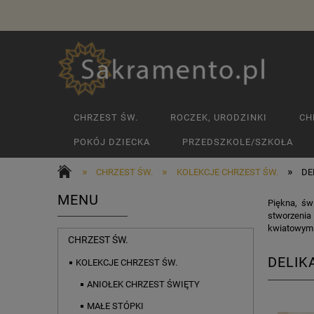
CHRZEST ŚW.
ROCZEK, URODZINKI
CH
POKÓJ DZIECKA
PRZEDSZKOLE/SZKOŁA
»
»
»
CHRZEST ŚW.
KOLEKCJE CHRZEST ŚW.
DE
MENU
Piękna, świ
stworzenia
kwiatowym 
CHRZEST ŚW.
DELIKA
KOLEKCJE CHRZEST ŚW.
ANIOŁEK CHRZEST ŚWIĘTY
MAŁE STÓPKI