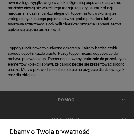
również tego wyjątkowego wypieku. Ogromną popularnością wśród
rodziców cieszą się wszelkiego rodzaju toppery na tort z okazji
narodzin maluszka. Bardzo elegancki topper na tort wykonany ze
złotego połyskującego papieru, drewna, grubego kartonu lub z
tworzywa sztucznego. Podkreśli charakter przyjęcia i sprawi, że tort
będzie się pięknie prezentował.
Toppery urodzinowe to cudowna dekoracja, która w bardzo szybki
sposób dopełni każde ciasto. Każdy topper można dopasować do
motywu przewodniego. Topper dopasowany graficznie do pozostałych
elementów kolekcji sprawi, że całość będzie się prezentować słodko i
uroczo. Motyw przewodni idealnie pasuje na przyjęcie dla dziewczynki
oraz dla chłopca.
POMOC
MOJE KONTO
Dbamy o Twoją prywatność