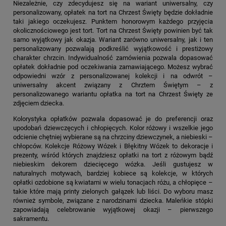
Niezależnie, czy zdecydujesz się na wariant uniwersalny, czy
personalizowany,
opłatek na tort na Chrzest Święty
będzie dokładnie
taki jakiego oczekujesz. Punktem honorowym każdego przyjęcia
okolicznościowego jest tort. Tort na Chrzest Święty powinien być tak
samo wyjątkowy jak okazja. Wariant zarówno uniwersalny, jak i ten
personalizowany pozwalają podkreślić wyjątkowość i prestiżowy
charakter chrzcin. Indywidualność zamówienia pozwala dopasować
opłatek dokładnie pod oczekiwania zamawiającego. Możesz wybrać
odpowiedni wzór z personalizowanej kolekcji i na odwrót –
uniwersalny akcent związany z Chrztem Świętym – z
personalizowanego wariantu
opłatka na tort na Chrzest Święty
ze
zdjęciem dziecka.
Kolorystyka opłatków pozwala dopasować je do preferencji oraz
upodobań dziewczęcych i chłopięcych. Kolor różowy i wszelkie jego
odcienie chętniej wybierane są na chrzciny dziewczynek, a niebieski –
chłopców. Kolekcje Różowy Wózek i Błękitny Wózek to dekoracje i
prezenty, wśród których znajdziesz opłatki na tort z różowym bądź
niebieskim dekorem dziecięcego wózka. Jeśli gustujesz w
naturalnych motywach, bardziej kobiece są kolekcje, w których
opłatki ozdobione są kwiatami w wielu tonacjach różu, a chłopięce –
takie które mają printy zielonych gałązek lub liści. Do wyboru masz
również symbole, związane z narodzinami dziecka. Maleńkie stópki
zapowiadają celebrowanie wyjątkowej okazji – pierwszego
sakramentu.