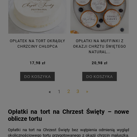
OPŁATEK NA TORT OKRĄGŁY
OPŁATKI NA MUFFINKI Z
CHRZCINY CHŁOPCA
OKAZJI CHRZTU ŚWIĘTEGO
NATURAL...
17,98 zł
20,98 zł
DO KOSZYKA
DO KOSZYKA
«
1
2
3
»
Opłatki na tort na Chrzest Święty – nowe
oblicze tortu
Opłatki na tort na Chrzest Święty
bez wątpienia odmienią wygląd
okolicznościowego tortu przygotowanego z okazji chrzcin maluszka.