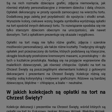
Są na nich rozmaite dziecięce grafiki, zdjęcia niemowlęcia, jak
również etykiety personalizacyjne z imieniem dziecka i datą chrzcin.
Opłatek dekoracyjny w prosty sposób zamocujesz na wierzchu tortu.
Dodatkową jego zaletą jest przydatność do spożycia i słodki smak.
Wyraziste kolory, ciekawe wzory, bogata symbolika wyróżniają opłatki
na tort spośród innych dekoracji tortu. To rozwiązanie spodoba się nie
tylko starszym dzieciom obecnym na uroczystości, ale nawet
dorosłym. Tort z opłatkiem prezentuje się okazale i wyjątkowo.
Opłatki na tort mają nie tylko różne grafiki, zdjęcia i szerokie
możliwości personalizacji, ale także różne kształty. Tradycyjny okrągły
opłatek jest przeznaczony do tortów, których podstawą są klasyczne,
okrągłe biszkopty przełożone kremowymi masami, a prostokątny – do
tych o kształcie prostokąta. Nadają się na przyjęcie wyprawione dla
maleńkich dziewczynek, jak również chłopców.
Opłatki na tort na
Chrzest Święty
są poszczególnymi elementami kolekcji z gotowymi
dekoracjami i prezentami na Chrzest Święty. Kolekcje różnią się
między sobą kolorystyką i motywem graficznym. Różowe są bardziej
dziewczęce, błękitne – chłopięce, a białe – neutralne.
W jakich kolekcjach są opłatki na tort na
Chrzest Święty?
Kolekcje dekoracji i prezentów na Chrzest Święty, wśród których są
opłatki na tort to: Fuksjowy Jaskier, Różowy Wózek, Błękitny Wózek,