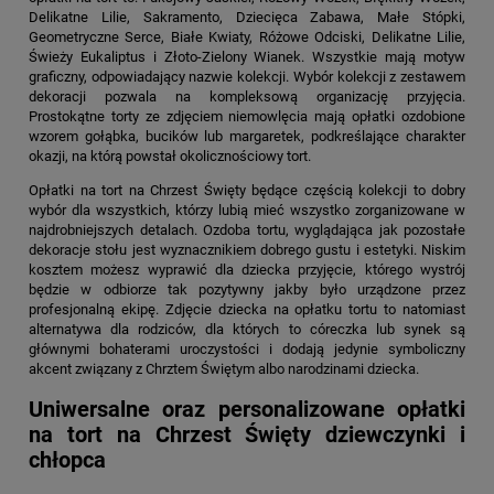
Delikatne Lilie, Sakramento, Dziecięca Zabawa, Małe Stópki,
Geometryczne Serce, Białe Kwiaty, Różowe Odciski, Delikatne Lilie,
Świeży Eukaliptus i Złoto-Zielony Wianek. Wszystkie mają motyw
graficzny, odpowiadający nazwie kolekcji. Wybór kolekcji z zestawem
dekoracji pozwala na kompleksową organizację przyjęcia.
Prostokątne torty ze zdjęciem niemowlęcia mają opłatki ozdobione
wzorem gołąbka, bucików lub margaretek, podkreślające charakter
okazji, na którą powstał okolicznościowy tort.
Opłatki na tort na Chrzest Święty
będące częścią kolekcji to dobry
wybór dla wszystkich, którzy lubią mieć wszystko zorganizowane w
najdrobniejszych detalach. Ozdoba tortu, wyglądająca jak pozostałe
dekoracje stołu jest wyznacznikiem dobrego gustu i estetyki. Niskim
kosztem możesz wyprawić dla dziecka przyjęcie, którego wystrój
będzie w odbiorze tak pozytywny jakby było urządzone przez
profesjonalną ekipę. Zdjęcie dziecka na opłatku tortu to natomiast
alternatywa dla rodziców, dla których to córeczka lub synek są
głównymi bohaterami uroczystości i dodają jedynie symboliczny
akcent związany z Chrztem Świętym albo narodzinami dziecka.
Uniwersalne oraz personalizowane opłatki
na tort na Chrzest Święty dziewczynki i
chłopca