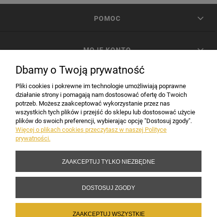
POMOC
MOJE KONTO
Dbamy o Twoją prywatność
PŁATNOŚCI I DOSTAWA
Pliki cookies i pokrewne im technologie umożliwiają poprawne
działanie strony i pomagają nam dostosować ofertę do Twoich
potrzeb. Możesz zaakceptować wykorzystanie przez nas
INFORMACJE
wszystkich tych plików i przejść do sklepu lub dostosować użycie
plików do swoich preferencji, wybierając opcję "Dostosuj zgody".
Więcej o plikach cookies przeczytasz w naszej Polityce
prywatności.
DANE FIRMY
ZAAKCEPTUJ TYLKO NIEZBĘDNE
Copyright 2017-2026 Sakramento.pl
DOSTOSUJ ZGODY
ZAAKCEPTUJ WSZYSTKIE