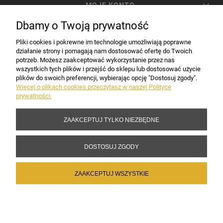
MOJE KONTO
Dbamy o Twoją prywatność
PŁATNOŚCI I DOSTAWA
Pliki cookies i pokrewne im technologie umożliwiają poprawne
działanie strony i pomagają nam dostosować ofertę do Twoich
potrzeb. Możesz zaakceptować wykorzystanie przez nas
INFORMACJE
wszystkich tych plików i przejść do sklepu lub dostosować użycie
plików do swoich preferencji, wybierając opcję "Dostosuj zgody".
Więcej o plikach cookies przeczytasz w naszej Polityce
prywatności.
DANE FIRMY
ZAAKCEPTUJ TYLKO NIEZBĘDNE
Copyright 2017-2026 Sakramento.pl
DOSTOSUJ ZGODY
ZAAKCEPTUJ WSZYSTKIE
POKAŻ PEŁNĄ WERSJĘ STRONY
Sklep internetowy Shoper Premium