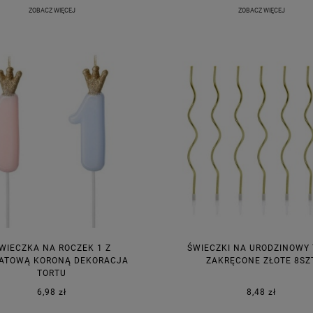
ZOBACZ WIĘCEJ
ZOBACZ WIĘCEJ
WIECZKA NA ROCZEK 1 Z
ŚWIECZKI NA URODZINOWY
ATOWĄ KORONĄ DEKORACJA
ZAKRĘCONE ZŁOTE 8SZ
TORTU
6,98 zł
8,48 zł
KA PODZIĘKOWANIE ZŁOTA
GIRLANDA BIAŁE PIÓRKA ZE ZŁOTE