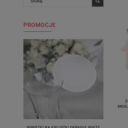
PROMOCJE
Ś
BROK
WINIETKI NA KIELISZKI OKRĄGŁE WHITE
PUDEŁECZ