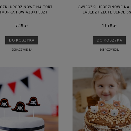
CZKI URODZINOWE NA TORT
ŚWIECZKI URODZINOWE NA
HMURKA I GWIAZDKI 5SZT
ŁABĘDŹ I ZŁOTE SERCE 6
8,48 zł
11,98 zł
DO KOSZYKA
DO KOSZYKA
ZOBACZ WIĘCEJ
ZOBACZ WIĘCEJ