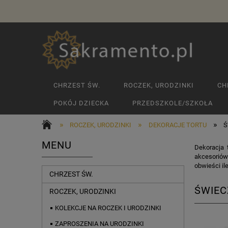
CHRZEST ŚW.
ROCZEK, URODZINKI
CH
POKÓJ DZIECKA
PRZEDSZKOLE/SZKOŁA
»
»
»
ROCZEK, URODZINKI
DEKORACJE TORTU
Ś
MENU
Dekoracja 
akcesoriów 
obwieści ile
CHRZEST ŚW.
ŚWIEC
ROCZEK, URODZINKI
KOLEKCJE NA ROCZEK I URODZINKI
ZAPROSZENIA NA URODZINKI