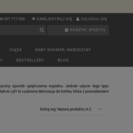
48 507 717 950
ZAREJESTRUJ SIĘ
ZALOGUJ SIĘ
KOSZYK:
(PUSTY)
CIĄŻA
BABY SHOWER, NARODZINY
I
BESTSELLERY
BLOG
syczny sposób upiększenia wypieku. Jednak użycie tego typu
tałcie cyfr to cudowna dekoracja do tortów, która z powodzeniem
Sortuj wg:
Nazwa produktu A-Z