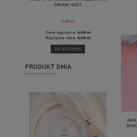
DREAM 10SZT
KOR
4,98 zł
Cena regularna:
6,98 zł
Ce
Najniższa cena:
6,98 zł
Na
DO KOSZYKA
PRODUKT DNIA
ŚWIE
WYSO