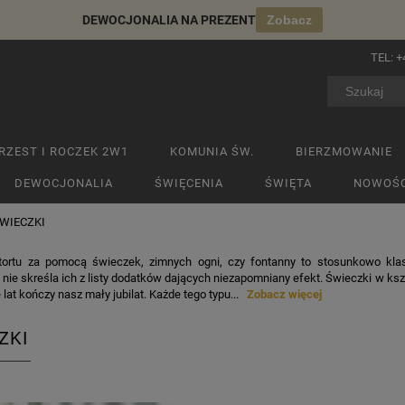
DEWOCJONALIA NA PREZENT
Zobacz
TEL:
+
RZEST I ROCZEK 2W1
KOMUNIA ŚW.
BIERZMOWANIE
DEWOCJONALIA
ŚWIĘCENIA
ŚWIĘTA
NOWOŚC
WIECZKI
tortu za pomocą świeczek, zimnych ogni, czy fontanny to stosunkowo kla
nie skreśla ich z listy dodatków dających niezapomniany efekt. Świeczki w ksz
 lat kończy nasz mały jubilat. Każde tego typu...
Zobacz więcej
ZKI