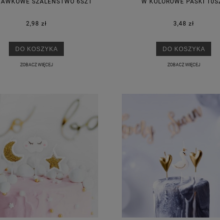
KAWKOWE SZALEŃSTWO 6SZT
W KOLOROWE PASKI 10S
2,98 zł
3,48 zł
DO KOSZYKA
DO KOSZYKA
ZOBACZ WIĘCEJ
ZOBACZ WIĘCEJ