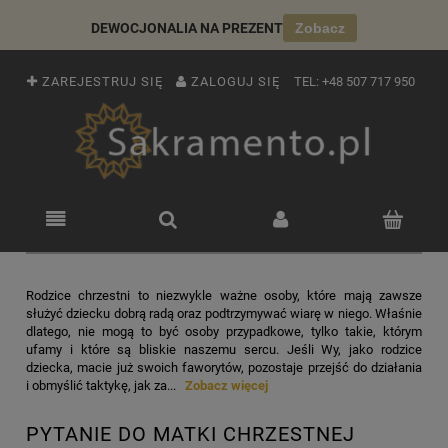
DEWOCJONALIA NA PREZENT
Zobacz
ZAREJESTRUJ SIĘ
ZALOGUJ SIĘ
TEL:
+48 507 717 950
Rodzice chrzestni to niezwykle ważne osoby, które mają zawsze
służyć dziecku dobrą radą oraz podtrzymywać wiarę w niego. Właśnie
dlatego, nie mogą to być osoby przypadkowe, tylko takie, którym
ufamy i które są bliskie naszemu sercu. Jeśli Wy, jako rodzice
dziecka, macie już swoich faworytów, pozostaje przejść do działania
i obmyślić taktykę, jak za...
Zobacz więcej
PYTANIE DO MATKI CHRZESTNEJ