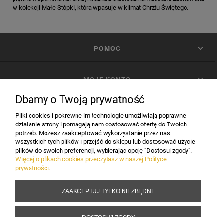
w kolekcji Małe Stópki, która wpasuje w klimat Chrztu Świętego.
POMOC
MOJE KONTO
Dbamy o Twoją prywatność
PŁATNOŚCI I DOSTAWA
Pliki cookies i pokrewne im technologie umożliwiają poprawne
działanie strony i pomagają nam dostosować ofertę do Twoich
potrzeb. Możesz zaakceptować wykorzystanie przez nas
INFORMACJE
wszystkich tych plików i przejść do sklepu lub dostosować użycie
plików do swoich preferencji, wybierając opcję "Dostosuj zgody".
Więcej o plikach cookies przeczytasz w naszej Polityce
prywatności.
DANE FIRMY
ZAAKCEPTUJ TYLKO NIEZBĘDNE
Copyright 2017-2026 Sakramento.pl