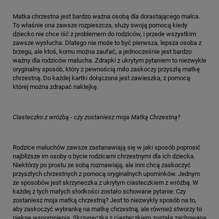
Matka chrzestna jest bardzo ważna osobą dla dorastającego malca.
To właśnie ona zawsze rozpieszcza, służy swoją pomocą kiedy
dziecko nie chce iść z problemem do rodziców, i przede wszystkim
zawsze wysłucha. Dlatego nie może to być pierwsza, lepsza osoba z
brzegu, ale ktoś, komu można zaufać, a jednocześnie jest bardzo
ważny dla rodziców malucha. Zdrapki z ukrytym pytaniem to niezwykle
oryginalny sposób, który z pewnością miło zaskoczy przyszłą matkę
chrzestną. Do każdej kartki dołączona jest zawieszka, z pomocą
której można zdrapać naklejkę.
Ciasteczko z wróżbą - czy zostaniesz moja Matką Chrzestną?
Rodzice maluchów zawsze zastanawiają się w jaki sposób poprosić
najbliższe im osoby o bycie rodzicami chrzestnymi dla ich dziecka.
Niektórzy po prostu ze sobą rozmawiają, ale inni chcą zaskoczyć
przyszłych chrzestnych z pomocą oryginalnych upominków. Jednym
ze sposobów jest skrzyneczka z ukrytym ciasteczkiem z wróżbą. W
każdej z tych małych słodkości zostało schowane pytanie: Czy
zostaniesz moja matką chrzestną? Jest to niezwykły sposób na to,
aby zaskoczyć wybrankę na matkę chrzestną, ale również stworzy to
piękne wspomnienia. Skrzyneczka z ciasteczkiem została zachowana