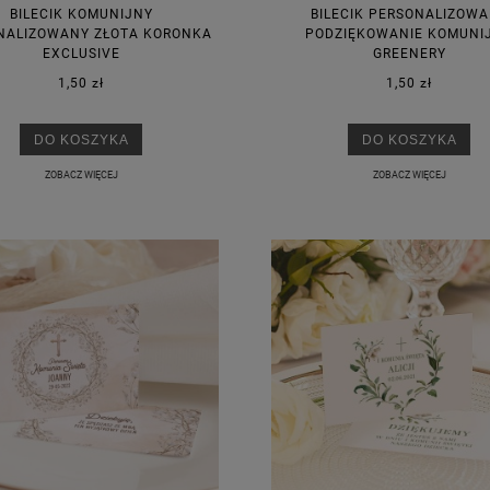
BILECIK KOMUNIJNY
BILECIK PERSONALIZOW
NALIZOWANY ZŁOTA KORONKA
PODZIĘKOWANIE KOMUNI
EXCLUSIVE
GREENERY
1,50 zł
1,50 zł
KA PODZIĘKOWANIE ZŁOTA
GIRLANDA BIAŁE PIÓRKA ZE ZŁOTE
ONKA KWADRAT 10SZT
DO KOSZYKA
DO KOSZYKA
6,98 zł
4,30 zł
ZOBACZ WIĘCEJ
ZOBACZ WIĘCEJ
na regularna:
9,98 zł
Cena regularna:
7,30 zł
jniższa cena:
3,00 zł
Najniższa cena:
7,30 zł
DO KOSZYKA
DO KOSZYKA