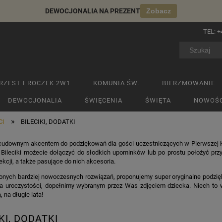
DEWOCJONALIA NA PREZENT
Zobacz
TEL:
+
RZEST I ROCZEK 2W1
KOMUNIA ŚW.
BIERZMOWANIE
DEWOCJONALIA
ŚWIĘCENIA
ŚWIĘTA
NOWOŚC
»
CI
BILECIKI, DODATKI
ą cudownym akcentem do podziękowań dla gości uczestniczących w Pierwszej K
Bileciki możecie dołączyć do słodkich upominków lub po prostu położyć przy t
ekcji, a także pasujące do nich akcesoria.
ionych bardziej nowoczesnych rozwiązań, proponujemy super oryginalne podz
a uroczystości, dopełnimy wybranym przez Was zdjęciem dziecka. Niech to w
na długie lata!
KI, DODATKI