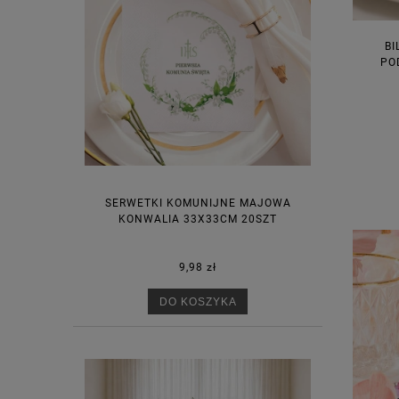
BI
PO
SERWETKI KOMUNIJNE MAJOWA
KONWALIA 33X33CM 20SZT
9,98 zł
DO KOSZYKA