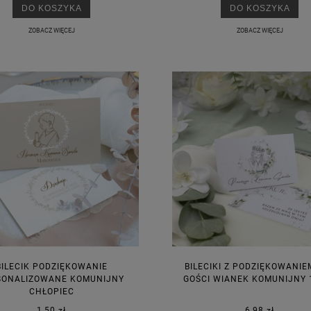
DO KOSZYKA
DO KOSZYKA
ZOBACZ WIĘCEJ
ZOBACZ WIĘCEJ
BILECIK PODZIĘKOWANIE
BILECIKI Z PODZIĘKOWANIE
SONALIZOWANE KOMUNIJNY
GOŚCI WIANEK KOMUNIJNY 
CHŁOPIEC
1,50 zł
6,98 zł