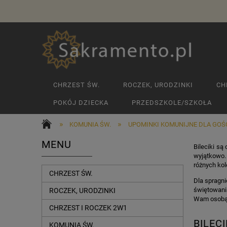
CHRZEST ŚW.
ROCZEK, URODZINKI
CH
POKÓJ DZIECKA
PRZEDSZKOLE/SZKOŁA
»
»
KOMUNIA ŚW.
UPOMINKI KOMUNIJNE DLA GOŚ
MENU
Bileciki s
wyjątkowo. 
różnych kol
CHRZEST ŚW.
Dla spragn
świętowani
ROCZEK, URODZINKI
Wam osobą, 
CHRZEST I ROCZEK 2W1
BILECI
KOMUNIA ŚW.