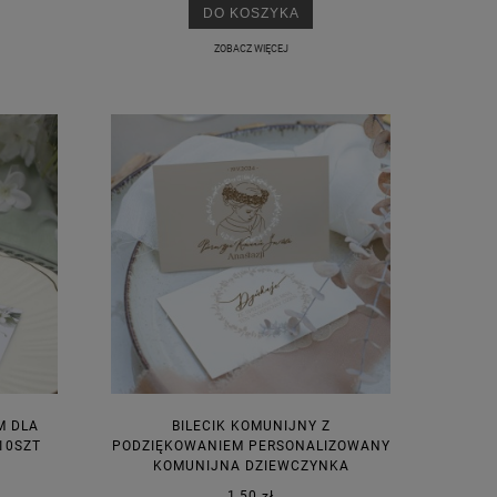
DO KOSZYKA
ZOBACZ WIĘCEJ
M DLA
BILECIK KOMUNIJNY Z
10SZT
PODZIĘKOWANIEM PERSONALIZOWANY
KOMUNIJNA DZIEWCZYNKA
1,50 zł