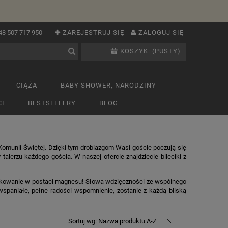
48 507 717 950
ZAREJESTRUJ SIĘ
ZALOGUJ SIĘ
KOSZYK:
(PUSTY)
CIĄŻA
BABY SHOWER, NARODZINY
I
BESTSELLERY
BLOG
omunii Świętej. Dzięki tym drobiazgom Wasi goście poczują się
alerzu każdego gościa. W naszej ofercie znajdziecie bileciki z
iękowanie w postaci magnesu! Słowa wdzięczności ze wspólnego
spaniałe, pełne radości wspomnienie, zostanie z każdą bliską
Sortuj wg:
Nazwa produktu A-Z