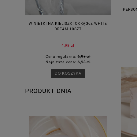
PERSO
WINIETKI NA KIELISZKI OKRĄGŁE WHITE
PUDEŁECZ
DREAM 10SZT
KOR
4,98 zł
Cena regularna:
6,98 zł
Ce
Najniższa cena:
6,98 zł
Na
DO KOSZYKA
PRODUKT DNIA