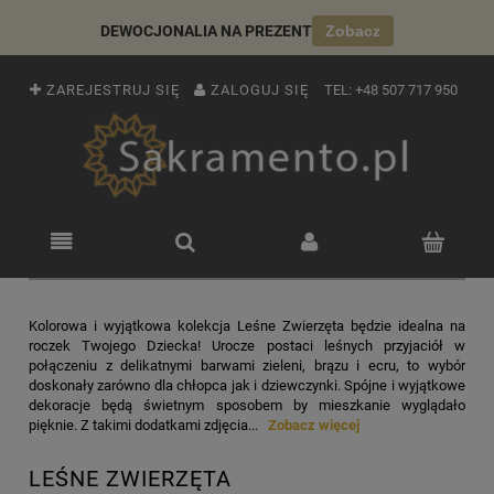
DEWOCJONALIA NA PREZENT
Zobacz
ZAREJESTRUJ SIĘ
ZALOGUJ SIĘ
TEL:
+48 507 717 950
Kolorowa i wyjątkowa kolekcja Leśne Zwierzęta będzie idealna na
roczek Twojego Dziecka! Urocze postaci leśnych przyjaciół w
połączeniu z delikatnymi barwami zieleni, brązu i ecru, to wybór
doskonały zarówno dla chłopca jak i dziewczynki. Spójne i wyjątkowe
dekoracje będą świetnym sposobem by mieszkanie wyglądało
pięknie. Z takimi dodatkami zdjęcia...
Zobacz więcej
LEŚNE ZWIERZĘTA