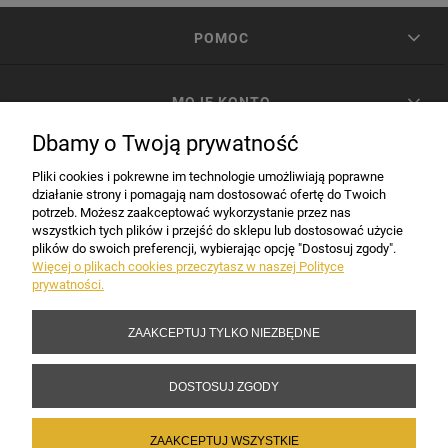
POMOC
MOJE KONTO
Dbamy o Twoją prywatność
PŁATNOŚCI I DOSTAWA
Pliki cookies i pokrewne im technologie umożliwiają poprawne
działanie strony i pomagają nam dostosować ofertę do Twoich
potrzeb. Możesz zaakceptować wykorzystanie przez nas
INFORMACJE
wszystkich tych plików i przejść do sklepu lub dostosować użycie
plików do swoich preferencji, wybierając opcję "Dostosuj zgody".
Więcej o plikach cookies przeczytasz w naszej Polityce
prywatności.
DANE FIRMY
ZAAKCEPTUJ TYLKO NIEZBĘDNE
Copyright 2017-2026 Sakramento.pl
DOSTOSUJ ZGODY
ZAAKCEPTUJ WSZYSTKIE