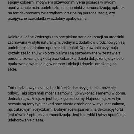
spójny kolorem i motywem przewodnim. Seria posiada w swoim
asortymencie m.in. pudełeczka na upominki z personalizacją, opłatek
na tort dekorowany zwierzątkami oraz pełną personalizacją, czy
przepyszne czekoladki w ozdobny opakowaniu.
Kolekcja Leśne Zwierzątka to przepiękna seria dekoracji na urodzinki
zachowana w stylu naturalnym. Jednym z dodatków urodzinowych są
pudełeczka na drobne upominki dla gości. Opakowania przyjmują
kształt sześcianu w kolorze białym i są sprzedawane w zestawie z
personalizowaną etykietą oraz kokardką. Dzięki dołączonej etykiecie
opakowanie wpisuje się w całość kolekcji i dopełni aranżację na
stole.
Tort urodzinowy to rzecz, bez której żadne przyjęcie nie może się
odbyć. Taki przysmak można zamówić lub wykonać samemu w domu.
Jednak najważniejsze jest to jak go ozdobimy. Najmodniejsze w tym
sezonie są torty typu naked oraz ciasta ozdobione w stylu naturalnym,
np. cukrowymi różyczkami. Dobrym rozwiązaniem na dekorację tortu
jest również opłatek z personalizacją. Jest to szybki i łatwy sposób na
udekorowanie ciasta.