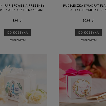
KI PAPIEROWE NA PREZENTY
PUDEŁECZKA KWADRAT FL
WE KOTEK 6SZT + NAKLEJKI
PARTY (+ETYKIETY) 10S
8,98 zł
20,98 zł
DO KOSZYKA
DO KOSZYKA
ZOBACZ WIĘCEJ
ZOBACZ WIĘCEJ