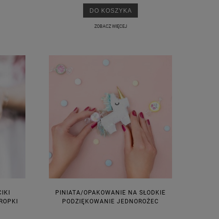
DO KOSZYKA
ZOBACZ WIĘCEJ
M
IKI
PINIATA/OPAKOWANIE NA SŁODKIE
ROPKI
PODZIĘKOWANIE JEDNOROŻEC