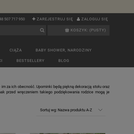
48 507 717 950
ZAREJESTRUJ SIĘ
ZALOGUJ SIĘ
KOSZYK:
(PUSTY)
CIĄŻA
BABY SHOWER, NARODZINY
I
BESTSELLERY
BLOG
e im za ich obecność. Upominki będą piękną dekoracją stołu oraz
dnak przed wręczeniem takiego podziękowania rodzice mogą je
Sortuj wg:
Nazwa produktu A-Z