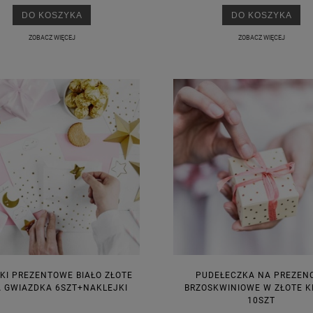
DO KOSZYKA
DO KOSZYKA
ZOBACZ WIĘCEJ
ZOBACZ WIĘCEJ
KA PODZIĘKOWANIE ZŁOTA
GIRLANDA BIAŁE PIÓRKA ZE ZŁOTE
ONKA KWADRAT 10SZT
6,98 zł
4,30 zł
na regularna:
9,98 zł
Cena regularna:
7,30 zł
jniższa cena:
3,00 zł
Najniższa cena:
7,30 zł
DO KOSZYKA
DO KOSZYKA
KI PREZENTOWE BIAŁO ZŁOTE
PUDEŁECZKA NA PREZENC
 GWIAZDKA 6SZT+NAKLEJKI
BRZOSKWINIOWE W ZŁOTE K
10SZT