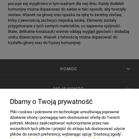
poczuje się wyjątkowo w tym ważnym dla niej dniu. Każdy dodatek
komunijny można dopasować do siebie w taki sposób, aby tworzyły
zestaw. Wianek na głowę oraz opaska na rękę to świetny zestaw,
który z pewnością zachwyci niejedną osobę. Elementy zostały
przygotowane z tych samych materiałów, co zapewnia spójność.
Białe, delikatne kwiatuszki wiernie oddają wygląd gipsówki i dodadzą
uroku dziewczynce. Wianek z łatwością można dopasować do
kształtu głowy oraz do fryzury komunijnej.
POMOC
MOJE KONTO
Dbamy o Twoją prywatność
PŁATNOŚCI I DOSTAWA
Pliki cookies i pokrewne im technologie umożliwiają poprawne
działanie strony i pomagają nam dostosować ofertę do Twoich
potrzeb. Możesz zaakceptować wykorzystanie przez nas
INFORMACJE
wszystkich tych plików i przejść do sklepu lub dostosować użycie
plików do swoich preferencji, wybierając opcję "Dostosuj zgody".