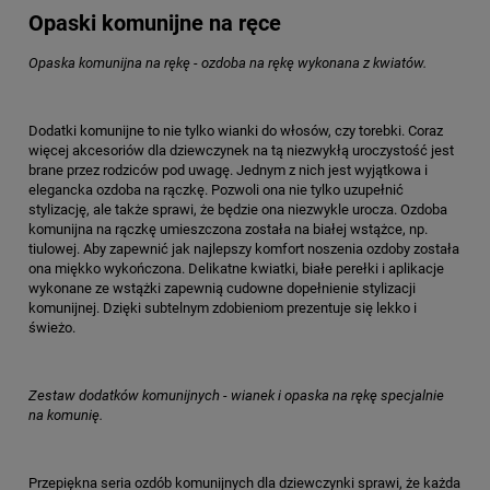
Opaski komunijne na ręce
Opaska komunijna na rękę - ozdoba na rękę wykonana z kwiatów.
Dodatki komunijne to nie tylko wianki do włosów, czy torebki. Coraz
więcej akcesoriów dla dziewczynek na tą niezwykłą uroczystość jest
brane przez rodziców pod uwagę. Jednym z nich jest wyjątkowa i
elegancka ozdoba na rączkę. Pozwoli ona nie tylko uzupełnić
stylizację, ale także sprawi, że będzie ona niezwykle urocza. Ozdoba
komunijna na rączkę umieszczona została na białej wstążce, np.
tiulowej. Aby zapewnić jak najlepszy komfort noszenia ozdoby została
ona miękko wykończona. Delikatne kwiatki, białe perełki i aplikacje
wykonane ze wstążki zapewnią cudowne dopełnienie stylizacji
komunijnej. Dzięki subtelnym zdobieniom prezentuje się lekko i
świeżo.
Zestaw dodatków komunijnych - wianek i opaska na rękę specjalnie
na komunię.
Przepiękna seria ozdób komunijnych dla dziewczynki sprawi, że każda