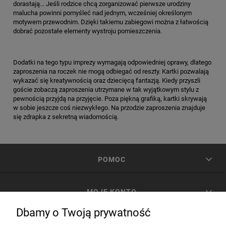
dorastają... Jeśli rodzice chcą zorganizować pierwsze urodziny
malucha powinni pomyśleć nad jednym, wcześniej określonym
motywem przewodnim. Dzięki takiemu zabiegowi można z łatwością
dobrać pozostałe elementy wystroju pomieszczenia.
Dodatki na tego typu imprezy wymagają odpowiedniej oprawy, dlatego
zaproszenia na roczek nie mogą odbiegać od reszty. Kartki pozwalają
wykazać się kreatywnością oraz dziecięcą fantazją. Kiedy przyszli
goście zobaczą zaproszenia utrzymane w tak wyjątkowym stylu z
pewnością przyjdą na przyjęcie. Poza piękną grafiką, kartki skrywają
w sobie jeszcze coś niezwykłego. Na przodzie zaproszenia znajduje
się zdrapka z sekretną wiadomością.
POMOC
MOJE KONTO
Dbamy o Twoją prywatność
PŁATNOŚCI I DOSTAWA