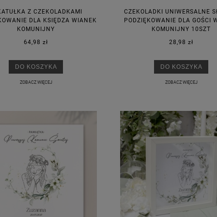
KATUŁKA Z CZEKOLADKAMI
CZEKOLADKI UNIWERSALNE S
KOWANIE DLA KSIĘDZA WIANEK
PODZIĘKOWANIE DLA GOŚCI 
KOMUNIJNY
KOMUNIJNY 10SZT
64,98 zł
28,98 zł
DO KOSZYKA
DO KOSZYKA
ZOBACZ WIĘCEJ
ZOBACZ WIĘCEJ