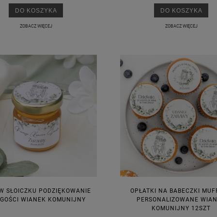
DO KOSZYKA
DO KOSZYKA
ZOBACZ WIĘCEJ
ZOBACZ WIĘCEJ
W SŁOICZKU PODZIĘKOWANIE
OPŁATKI NA BABECZKI MUF
 GOŚCI WIANEK KOMUNIJNY
PERSONALIZOWANE WIA
KOMUNIJNY 12SZT