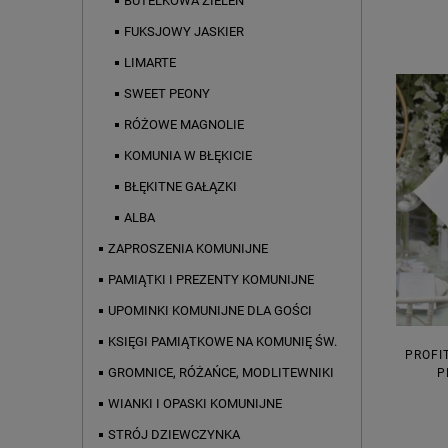
BUTELKOWA ZIELEŃ
FUKSJOWY JASKIER
LIMARTE
SWEET PEONY
RÓŻOWE MAGNOLIE
KOMUNIA W BŁĘKICIE
BŁĘKITNE GAŁĄZKI
ALBA
ZAPROSZENIA KOMUNIJNE
PAMIĄTKI I PREZENTY KOMUNIJNE
UPOMINKI KOMUNIJNE DLA GOŚCI
KSIĘGI PAMIĄTKOWE NA KOMUNIĘ ŚW.
PROFI
GROMNICE, RÓŻAŃCE, MODLITEWNIKI
P
WIANKI I OPASKI KOMUNIJNE
STRÓJ DZIEWCZYNKA