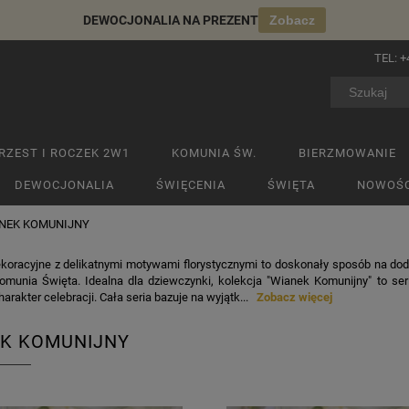
DEWOCJONALIA NA PREZENT
Zobacz
TEL:
+
RZEST I ROCZEK 2W1
KOMUNIA ŚW.
BIERZMOWANIE
DEWOCJONALIA
ŚWIĘCENIA
ŚWIĘTA
NOWOŚC
NEK KOMUNIJNY
koracyjne z delikatnymi motywami florystycznymi to doskonały sposób na dod
omunia Święta. Idealna dla dziewczynki, kolekcja "Wianek Komunijny" to ser
arakter celebracji. Cała seria bazuje na wyjątk...
Zobacz więcej
K KOMUNIJNY