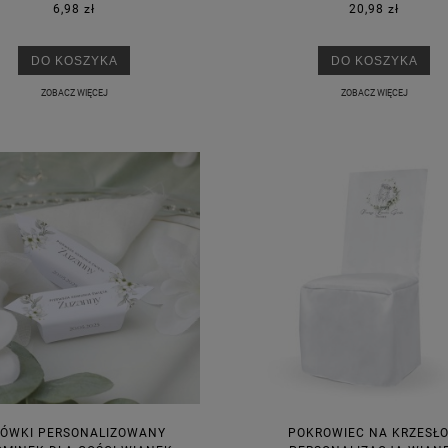
6,98 zł
20,98 zł
DO KOSZYKA
DO KOSZYKA
ZOBACZ WIĘCEJ
ZOBACZ WIĘCEJ
ÓWKI PERSONALIZOWANY
POKROWIEC NA KRZESŁO