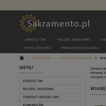
CHRZEST ŚW.
ROCZEK, URODZINKI
CH
POKÓJ DZIECKA
PRZEDSZKOLE/SZKOŁA
»
»
»
KOMUNIA ŚW.
KOLEKCJE KOMUNIJNE
WIA
MENU
Zestawy de
Pierwsza K
uroczysty ch
CHRZEST ŚW.
WIANE
ROCZEK, URODZINKI
CHRZEST I ROCZEK 2W1
KOMUNIA ŚW.