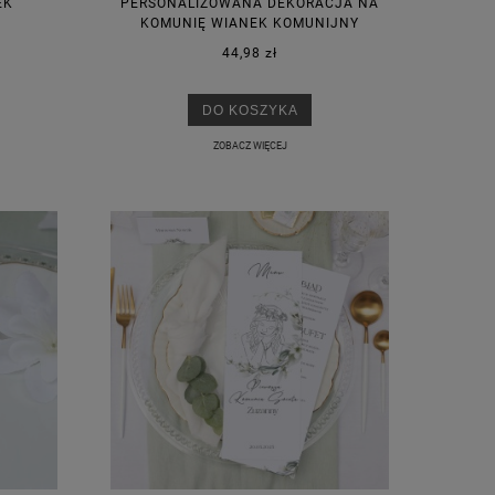
EK
PERSONALIZOWANA DEKORACJA NA
KOMUNIĘ WIANEK KOMUNIJNY
44,98 zł
DO KOSZYKA
ZOBACZ WIĘCEJ
M