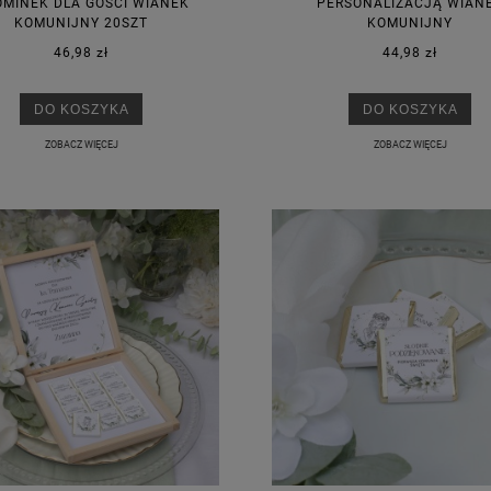
MINEK DLA GOŚCI WIANEK
PERSONALIZACJĄ WIAN
KOMUNIJNY 20SZT
KOMUNIJNY
46,98 zł
44,98 zł
DO KOSZYKA
DO KOSZYKA
ZOBACZ WIĘCEJ
ZOBACZ WIĘCEJ
KA PODZIĘKOWANIE ZŁOTA
GIRLANDA BIAŁE PIÓRKA ZE ZŁOTE
ONKA KWADRAT 10SZT
6,98 zł
4,30 zł
na regularna:
9,98 zł
Cena regularna:
7,30 zł
jniższa cena:
3,00 zł
Najniższa cena:
7,30 zł
DO KOSZYKA
DO KOSZYKA