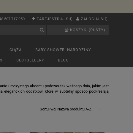
48 507 717 950
ZAREJESTRUJ SIĘ
ZALOGUJ SIĘ
KOSZYK:
(PUSTY)
CIĄŻA
BABY SHOWER, NARODZINY
I
BESTSELLERY
BLOG
anie uroczystego akcentu podczas tak ważnego dnia, jakim jest
ia eleganckich dodatków, które w subtelny sposób podkreślają
Sortuj wg:
Nazwa produktu A-Z