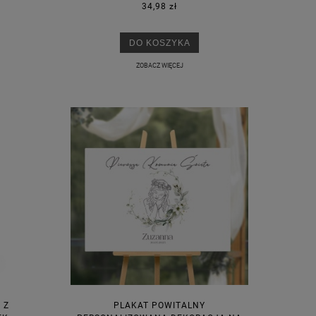
34,98 zł
DO KOSZYKA
ZOBACZ WIĘCEJ
 Z
PLAKAT POWITALNY