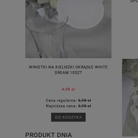
UPO
WINIETKI NA KIELISZKI OKRĄGŁE WHITE
PUDEŁECZ
DREAM 10SZT
KOR
4,98 zł
Cena regularna:
6,98 zł
Ce
Najniższa cena:
6,98 zł
Na
DO KOSZYKA
PRODUKT DNIA