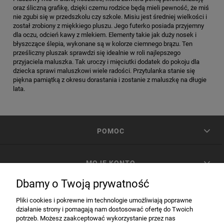
oraz śliczną grafikę, dzięki czemu rodzice będą mieli pewność, że miś
nie zgubi się w przedszkolu czy szkole. Misiu jest średniej wielkości i
został zrobiony z miękkiego pluszu. Jego futerko posiada przyjemny
dla oczu, odcień kawy z mlekiem. Elementy takie jak duży nosek i
błyszczące ślepia, wykonane są w kolorze ciemnego brązu. Ten
prześliczny pluszak sprawdzi się idealnie w roli najlepszego
przyjaciela maluszka. Tak uroczy i mięciutki dodatek do pokoju dla
dziecka sprawi maluszkowi wiele radości. Przytulanka stanie się
piękna pamiątką z okresu dorastania i zostanie z maluszkę na długie
lata.
POMOC
MOJE KONTO
Dbamy o Twoją prywatność
PŁATNOŚCI I DOSTAWA
Pliki cookies i pokrewne im technologie umożliwiają poprawne
działanie strony i pomagają nam dostosować ofertę do Twoich
potrzeb. Możesz zaakceptować wykorzystanie przez nas