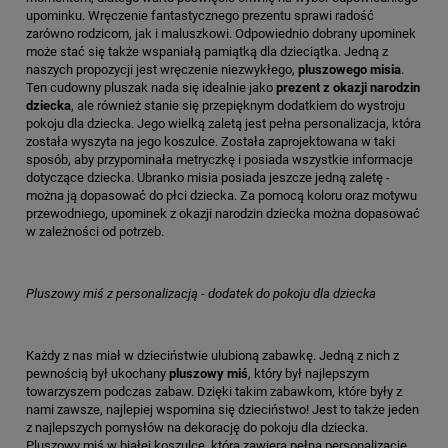
upominku. Wręczenie fantastycznego prezentu sprawi radość
zarówno rodzicom, jak i maluszkowi. Odpowiednio dobrany upominek
może stać się także wspaniałą pamiątką dla dzieciątka. Jedną z
naszych propozycji jest wręczenie niezwykłego,
pluszowego misia
.
Ten cudowny pluszak nada się idealnie jako
prezent z okazji narodzin
dziecka
, ale również stanie się przepięknym dodatkiem do wystroju
pokoju dla dziecka. Jego wielką zaletą jest pełna personalizacja, która
została wyszyta na jego koszulce. Została zaprojektowana w taki
sposób, aby przypominała metryczkę i posiada wszystkie informacje
dotyczące dziecka. Ubranko misia posiada jeszcze jedną zaletę -
można ją dopasować do płci dziecka. Za pomocą koloru oraz motywu
przewodniego, upominek z okazji narodzin dziecka można dopasować
w zależności od potrzeb.
Pluszowy miś z personalizacją - dodatek do pokoju dla dziecka
Każdy z nas miał w dzieciństwie ulubioną zabawkę. Jedną z nich z
pewnością był ukochany
pluszowy miś
, który był najlepszym
towarzyszem podczas zabaw. Dzięki takim zabawkom, które były z
nami zawsze, najlepiej wspomina się dzieciństwo! Jest to także jeden
z najlepszych pomysłów na dekorację do pokoju dla dziecka.
Pluszowy miś w białej koszulce, która zawiera pełną personalizację