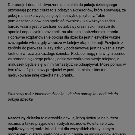
Dekoracje i dodatki stworzone specjalnie do
pokoju dziecięcego
przybierają postać coraz to słodszych akcesoriów, które sprawiają, że
pokój maluszka wydaje się być niezwykle przytulny. Takie
pomieszczenie powinno spełniać również kilka ważnych zadań -
bardzo ważna jest przestrzeń do zabawy oraz nauki, miejsce do
spania i odpoczynku oraz kącik na ubranka i potrzebne akcesoria.
Poprawne rozplanowanie pokoju dla dziecka jest niezwykle ważne
szczególnie wtedy, gdy wkracza w kolejny etap edukacji. Przejście z
zerówki do pierwszej klasy szkoły podstawowej jest najważniejszym
krokiem w rozwoju każdego dziecka. Rodzice mogą mu w tym pomóc
za pomocą pięknego pokoju, gdzie wszystko ma swoje miejsce, a
maluszek będzie się w nim fantastycznie odnajdywał. Może pomóc w
tym również pluszowy przyjaciel w postaci misia, który ma
nadrukowane imię dziecka na ubranku.
Pluszowy miś z imieniem dziecka - idealna pamiątka i dodatek do
pokoju dziecka
Narodziny dziecka
to niezwykła chwila, którą świętuje najbliższa
rodzina, a także przyjaciele młodych rodziców. Powitanie przez
najbliższych tej małej istotki jest dla wszystkich ekscytującym
momentem, dlatego warto poświęcić chwilę na wybór odpowiedniego