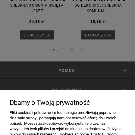
ZAPROSZENIA DO WYPISANIA
WSTĄŻKA SATYNOWA BIAŁA
SREBRNA KOMUNIA ŚWIĘTA
DO DEKORACJI SREBRNA
10SZT
KOMUNIA ...
24,98 zł
15,98 zł
DO KOSZYKA
DO KOSZYKA
«
1
2
»
POMOC
MOJE KONTO
Dbamy o Twoją prywatność
PŁATNOŚCI I DOSTAWA
Pliki cookies i pokrewne im technologie umożliwiają poprawne
działanie strony i pomagają nam dostosować ofertę do Twoich
potrzeb. Możesz zaakceptować wykorzystanie przez nas
INFORMACJE
wszystkich tych plików i przejść do sklepu lub dostosować użycie
plików do swoich preferencji, wybierając opcję "Dostosuj zgody".