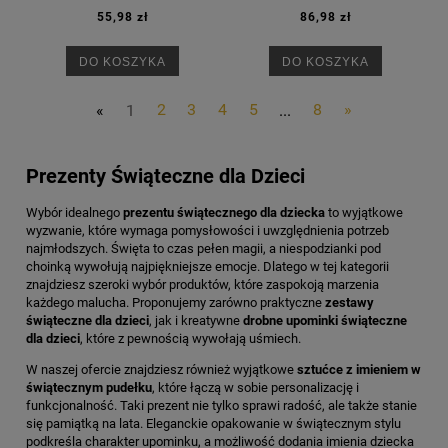
55,98 zł
86,98 zł
DO KOSZYKA
DO KOSZYKA
«
1
2
3
4
5
...
8
»
Prezenty Świąteczne dla Dzieci
Wybór idealnego
prezentu świątecznego dla dziecka
to wyjątkowe
wyzwanie, które wymaga pomysłowości i uwzględnienia potrzeb
najmłodszych. Święta to czas pełen magii, a niespodzianki pod
choinką wywołują najpiękniejsze emocje. Dlatego w tej kategorii
znajdziesz szeroki wybór produktów, które zaspokoją marzenia
każdego malucha. Proponujemy zarówno praktyczne
zestawy
świąteczne dla dzieci
, jak i kreatywne
drobne upominki świąteczne
dla dzieci
, które z pewnością wywołają uśmiech.
W naszej ofercie znajdziesz również wyjątkowe
sztućce z imieniem w
świątecznym pudełku
, które łączą w sobie personalizację i
funkcjonalność. Taki prezent nie tylko sprawi radość, ale także stanie
się pamiątką na lata. Eleganckie opakowanie w świątecznym stylu
podkreśla charakter upominku, a możliwość dodania imienia dziecka