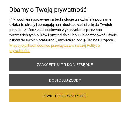
Dbamy o Twoją prywatność
Pliki cookies i pokrewne im technologie umożliwiają poprawne
działanie strony i pomagają nam dostosować ofertę do Twoich
potrzeb. Możesz zaakceptować wykorzystanie przez nas
wszystkich tych plików i przejść do sklepu lub dostosować użycie
plików do swoich preferencji, wybierając opcję "Dostosuj zgody".
Więcej o plikach cookies przeczytasz w naszej Polityce
prywatności.
ZAAKCEPTUJ TYLKO NIEZBĘDNE
Bajki z Imieniem Dziecka i Dedykacją z Motywem Świątecznym
DOSTOSUJ ZGODY
ZAAKCEPTUJ WSZYSTKIE