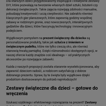
Dla starszych dzieci przygotowaliśmy inspirujące i kreatywne zestawy
DIY, które pozwalają na tworzenie własnych dzieł sztuki, biżuterii czy
dekoracji świątecznych. Takie zajęcia rozwijają zdolności manualne,
pobudzają kreatywność i uczą cierpliwości. Nie zabrakło również
klasycznych gier planszowych, które zapewnią godziny wspólnej
zabawy w rodzinnym gronie, oraz nowoczesnych, interaktywnych
gadżetów dla dzieci, które fascynują technologią i innowacyjnym
podejściem.
Wyjątkowym pomysłem na
prezent świąteczny dla dziecka
są
personalizowane produkty, takie jak
sztućce z imieniem w
świątecznym pudełku
, które nie tylko cieszą oko, ale również
stanowią trwałą pamiątkę. Dzięki różnorodności dostępnych opcji, w
naszej ofercie każdy znajdzie coś idealnego – od praktycznych
akcesoriów po rozwijające zabawki.
Każda z naszych propozycji została starannie wyselekcjonowana, aby
zapewnić dzieciom radość, a rodzicom satysfakcję z dobrze
dobranego prezentu. Spraw, by te święta były wyjątkowe dzięki
produktom dostosowanym do potrzeb najmłodszych!
Zestawy świąteczne dla dzieci – gotowe do
wręczenia
Szukasz szybkiego i efektownego rozwiązania na prezent?
Zestawy