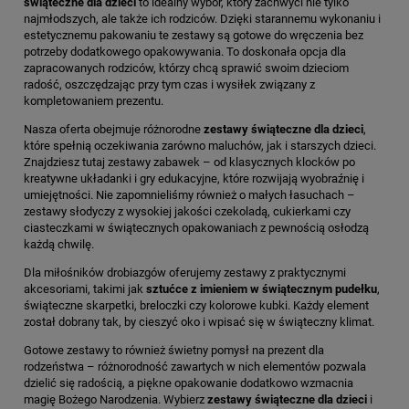
świąteczne dla dzieci
to idealny wybór, który zachwyci nie tylko
najmłodszych, ale także ich rodziców. Dzięki starannemu wykonaniu i
estetycznemu pakowaniu te zestawy są gotowe do wręczenia bez
potrzeby dodatkowego opakowywania. To doskonała opcja dla
zapracowanych rodziców, którzy chcą sprawić swoim dzieciom
radość, oszczędzając przy tym czas i wysiłek związany z
kompletowaniem prezentu.
Nasza oferta obejmuje różnorodne
zestawy świąteczne dla dzieci
,
które spełnią oczekiwania zarówno maluchów, jak i starszych dzieci.
Znajdziesz tutaj zestawy zabawek – od klasycznych klocków po
kreatywne układanki i gry edukacyjne, które rozwijają wyobraźnię i
umiejętności. Nie zapomnieliśmy również o małych łasuchach –
zestawy słodyczy z wysokiej jakości czekoladą, cukierkami czy
ciasteczkami w świątecznych opakowaniach z pewnością osłodzą
każdą chwilę.
Dla miłośników drobiazgów oferujemy zestawy z praktycznymi
akcesoriami, takimi jak
sztućce z imieniem w świątecznym pudełku
,
świąteczne skarpetki, breloczki czy kolorowe kubki. Każdy element
został dobrany tak, by cieszyć oko i wpisać się w świąteczny klimat.
Gotowe zestawy to również świetny pomysł na prezent dla
rodzeństwa – różnorodność zawartych w nich elementów pozwala
dzielić się radością, a piękne opakowanie dodatkowo wzmacnia
magię Bożego Narodzenia. Wybierz
zestawy świąteczne dla dzieci
i