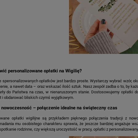
ić personalizowane opłatki na Wigilię?
spersonalizowanych opłatków jest bardzo proste. Wystarczy wybrać wzór, okreś
zenie, a nawet data – oraz wskazać ilość sztuk. Nasz zespół zadba o to, by ka
tarły do Państwa na czas, w nienaruszonym stanie. Dostosowujemy opłatki do
t i obdarować bliskich czymś wyjątkowym.
i nowoczesność – połączenie idealne na świąteczny czas
owane opłatki wigilijne są przykładem pięknego połączenia tradycji z now
adania mu osobistego charakteru sprawia, że jeszcze bardziej angażuje wszy
spotkanie rodzinne, czy większą uroczystość w pracy, opłatki z personalizow