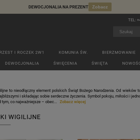
DEWOCJONALIA NA PREZENT
Zobacz
TEL:
+
RZEST I ROCZEK 2W1
KOMUNIA ŚW.
BIERZMOWANIE
DEWOCJONALIA
ŚWIĘCENIA
ŚWIĘTA
NOWOŚC
ilijne to nieodłączny element polskich Świąt Bożego Narodzenia. Od wieków to
najbliższymi i składając sobie serdeczne życzenia. Symbol pokoju, miłości i jedn
ad tym, co najważniejsze – obec...
Zobacz więcej
KI WIGILIJNE