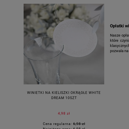
Opłatki w
Nasze opłat
które czyn
klasycznyc
pozwala na 
WINIETKI NA KIELISZKI OKRĄGŁE WHITE
PUDEŁECZ
DREAM 10SZT
KOR
4,98 zł
Cena regularna:
6,98 zł
Ce