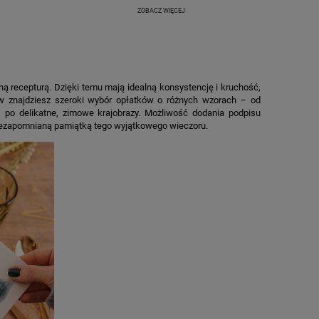
ZOBACZ WIĘCEJ
ną recepturą. Dzięki temu mają idealną konsystencję i kruchość,
tów znajdziesz szeroki wybór opłatków o różnych wzorach – od
 po delikatne, zimowe krajobrazy. Możliwość dodania podpisu
 niezapomnianą pamiątką tego wyjątkowego wieczoru.
M