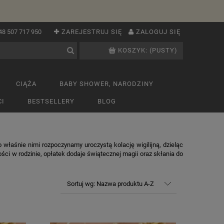
48 507 717 950
ZAREJESTRUJ SIĘ
ZALOGUJ SIĘ
KOSZYK:
(PUSTY)
CIĄŻA
BABY SHOWER, NARODZINY
I
BESTSELLERY
BLOG
 właśnie nimi rozpoczynamy uroczystą kolację wigilijną, dzieląc
ości w rodzinie, opłatek dodaje świątecznej magii oraz skłania do
Sortuj wg:
Nazwa produktu A-Z