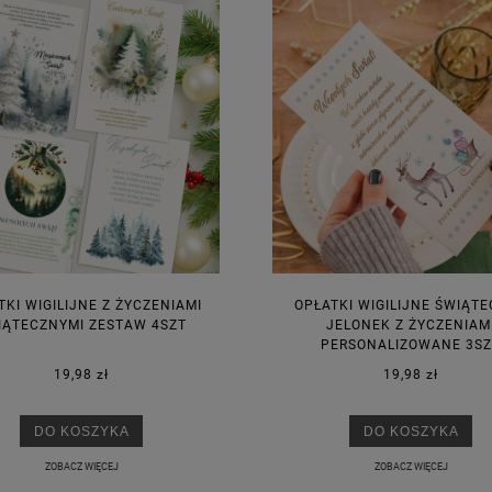
TKI WIGILIJNE Z ŻYCZENIAMI
OPŁATKI WIGILIJNE ŚWIĄT
IĄTECZNYMI ZESTAW 4SZT
JELONEK Z ŻYCZENIAM
PERSONALIZOWANE 3SZ
19,98 zł
19,98 zł
DO KOSZYKA
DO KOSZYKA
ZOBACZ WIĘCEJ
ZOBACZ WIĘCEJ