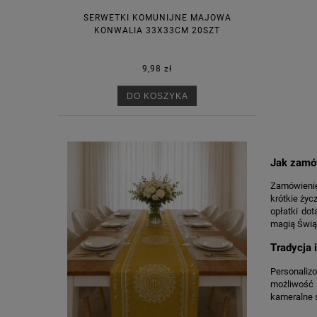
SERWETKI KOMUNIJNE MAJOWA
KONWALIA 33X33CM 20SZT
9,98 zł
DO KOSZYKA
Jak zamów
Zamówienie 
krótkie życ
opłatki do
magią Świą
Tradycja 
Personaliz
możliwość n
kameralne 