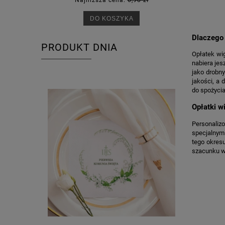
Najniższa cena:
6,98 zł
Na
DO KOSZYKA
Dlaczego 
PRODUKT DNIA
Opłatek wig
nabiera jes
jako drobn
jakości, a 
do spożycia
Opłatki w
Personalizo
specjalnymi
tego okres
szacunku w