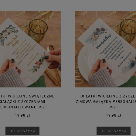
TKI WIGILIJNE ŚWIĄTECZNE
OPŁATKI WIGILIJNE Z ŻYCZE
GAŁĄZKI Z ŻYCZENIAMI
ZIMOWA GAŁĄZKA PERSONAL
PERSONALIZOWANE 3SZT
3SZT
19,98 zł
19,98 zł
DO KOSZYKA
DO KOSZYKA