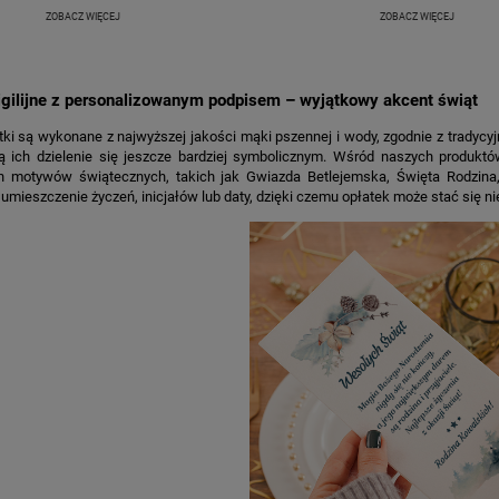
ZOBACZ WIĘCEJ
ZOBACZ WIĘCEJ
igilijne z personalizowanym podpisem – wyjątkowy akcent świąt
ki są wykonane z najwyższej jakości mąki pszennej i wody, zgodnie z tradycyj
ią ich dzielenie się jeszcze bardziej symbolicznym. Wśród naszych produk
h motywów świątecznych, takich jak Gwiazda Betlejemska, Święta Rodzina,
umieszczenie życzeń, inicjałów lub daty, dzięki czemu opłatek może stać się
KA PODZIĘKOWANIE ZŁOTA
GIRLANDA BIAŁE PIÓRKA ZE ZŁOTE
ONKA KWADRAT 10SZT
6,98 zł
4,30 zł
na regularna:
9,98 zł
Cena regularna:
7,30 zł