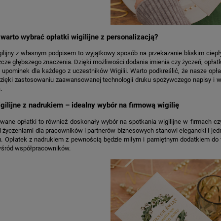
jniższa cena:
3,00 zł
Najniższa cena:
7,30 zł
DO KOSZYKA
DO KOSZYKA
warto wybrać opłatki wigilijne z personalizacją?
ilijny z własnym podpisem to wyjątkowy sposób na przekazanie bliskim ciepł
zcze głębszego znaczenia. Dzięki możliwości dodania imienia czy życzeń, opłatki
y upominek dla każdego z uczestników Wigilii. Warto podkreślić, że nasze op
dzięki zastosowaniu zaawansowanej technologii druku spożywczego napisy i w
.
igilijne z nadrukiem – idealny wybór na firmową wigilię
wane opłatki to również doskonały wybór na spotkania wigilijne w firmach cz
 życzeniami dla pracowników i partnerów biznesowych stanowi elegancki i jedn
u. Opłatek z nadrukiem z pewnością będzie miłym i pamiętnym dodatkiem do 
śród współpracowników.