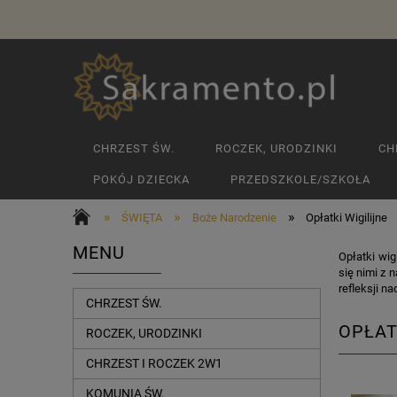
CHRZEST ŚW.
ROCZEK, URODZINKI
CH
POKÓJ DZIECKA
PRZEDSZKOLE/SZKOŁA
»
»
»
ŚWIĘTA
Boże Narodzenie
Opłatki Wigilijne
MENU
Opłatki wig
się nimi z 
refleksji n
CHRZEST ŚW.
OPŁAT
ROCZEK, URODZINKI
CHRZEST I ROCZEK 2W1
KOMUNIA ŚW.