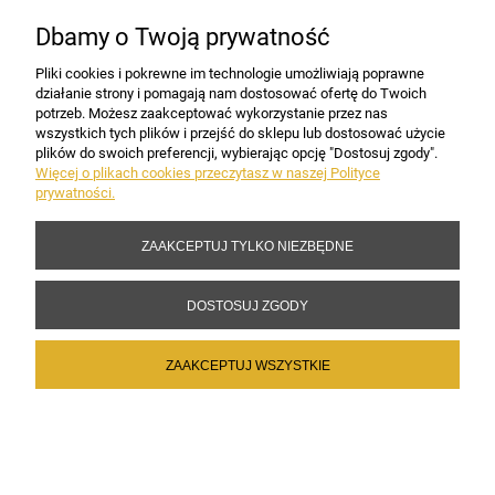
Dbamy o Twoją prywatność
Pliki cookies i pokrewne im technologie umożliwiają poprawne
działanie strony i pomagają nam dostosować ofertę do Twoich
potrzeb. Możesz zaakceptować wykorzystanie przez nas
wszystkich tych plików i przejść do sklepu lub dostosować użycie
plików do swoich preferencji, wybierając opcję "Dostosuj zgody".
Więcej o plikach cookies przeczytasz w naszej Polityce
prywatności.
ZAAKCEPTUJ TYLKO NIEZBĘDNE
RAMKA Z
PERSONALIZOWANY PLAKAT
PERSONALIZOWANYM
DLA
DOSTOSUJ ZGODY
PLAKATEM NA KOMUNIĘ DLA
DZIADKÓW/CHRZESTNYCH
CHR...
PODZ...
59,98 zł
59,98 zł
ZAAKCEPTUJ WSZYSTKIE
DO KOSZYKA
DO KOSZYKA